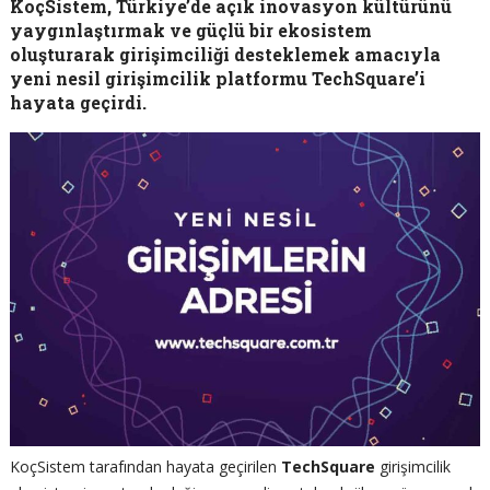
KoçSistem, Türkiye’de açık inovasyon kültürünü
yaygınlaştırmak ve güçlü bir ekosistem
oluşturarak girişimciliği desteklemek amacıyla
yeni nesil girişimcilik platformu TechSquare’i
hayata geçirdi.
KoçSistem tarafından hayata geçirilen
TechSquare
girişimcilik