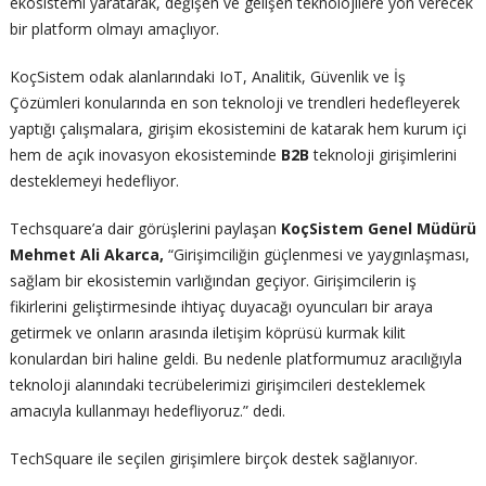
ekosistemi yaratarak, değişen ve gelişen teknolojilere yön verecek
bir platform olmayı amaçlıyor.
KoçSistem odak alanlarındaki IoT, Analitik, Güvenlik ve İş
Çözümleri konularında en son teknoloji ve trendleri hedefleyerek
yaptığı çalışmalara, girişim ekosistemini de katarak hem kurum içi
hem de açık inovasyon ekosisteminde
B2B
teknoloji girişimlerini
desteklemeyi hedefliyor.
Techsquare’a dair görüşlerini paylaşan
KoçSistem Genel Müdürü
Mehmet Ali Akarca,
“Girişimciliğin güçlenmesi ve yaygınlaşması,
sağlam bir ekosistemin varlığından geçiyor. Girişimcilerin iş
fikirlerini geliştirmesinde ihtiyaç duyacağı oyuncuları bir araya
getirmek ve onların arasında iletişim köprüsü kurmak kilit
konulardan biri haline geldi. Bu nedenle platformumuz aracılığıyla
teknoloji alanındaki tecrübelerimizi girişimcileri desteklemek
amacıyla kullanmayı hedefliyoruz.” dedi.
TechSquare ile seçilen girişimlere birçok destek sağlanıyor.