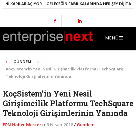
NI KAPILAR AÇIYOR
GELECEĞIN FABRIKALARINDA HER ŞEY DIJITAL OL
MENÜ
GÜNDEM
KoçSistem’in Yeni Nesil Girişimcilik Platformu TechSquare
Teknoloji Girişimlerinin Yanında
KoçSistem’in Yeni Nesil
Girişimcilik Platformu TechSquare
Teknoloji Girişimlerinin Yanında
EPN Haber Merkezi
/
5 Nisan 2018
/
Gündem