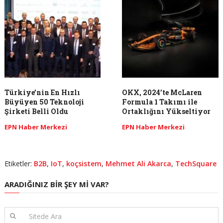
Türkiye’nin En Hızlı
OKX, 2024’te McLaren
Büyüyen 50 Teknoloji
Formula 1 Takımı ile
Şirketi Belli Oldu
Ortaklığını Yükseltiyor
EPN Haber Merkezi
EPN Haber Merkezi
Etiketler:
B2B
,
IoT
,
koçsistem
,
Mehmet Ali Akarca
,
TechSquare
ARADIĞINIZ BIR ŞEY MI VAR?