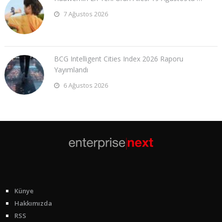
7 Ağustos 2026
BCG Intelligent Cities Index 2026 Raporu
Yayımlandı
6 Ağustos 2026
Künye
Hakkımızda
RSS