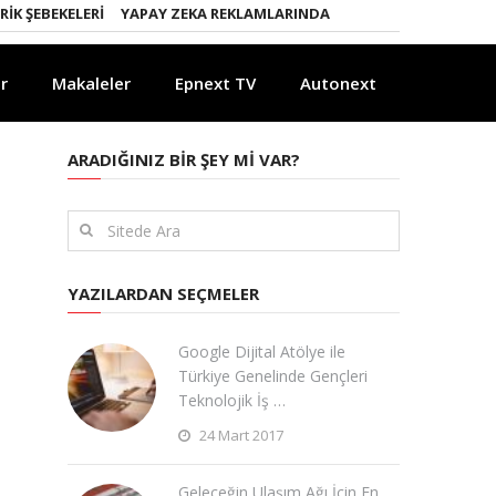
EKELERI
YAPAY ZEKA REKLAMLARINDA KURALLAR DEĞIŞIYOR
YAPAY
r
Makaleler
Epnext TV
Autonext
ARADIĞINIZ BIR ŞEY MI VAR?
YAZILARDAN SEÇMELER
Google Dijital Atölye ile
Türkiye Genelinde Gençleri
Teknolojik İş …
24 Mart 2017
Geleceğin Ulaşım Ağı İçin En