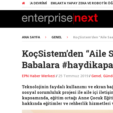
E YAPAY ZEKA DEVRIMI
EMLAKTA YAPAY ZEKA VE ROBOTIK ÖĞRENM
ANA SAYFA
GENEL
KoçSistem’den “Aile Saa
KoçSistem’den “Aile S
Babalara #haydikapa
EPN Haber Merkezi
/
25 Temmuz 2019
/
Genel
,
Gün
Teknolojinin faydalı kullanımı ve ekran ba
sosyal sorumluluk projesi ile aile içi iletiş
kapsamında, eğitim ortağı Anne Çocuk Eğiti
hakkında eğitimler ve rehberlik hizmetleri 