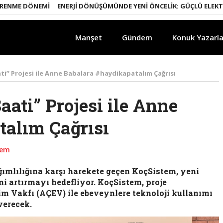
E DÖNEMI
ENERJI DÖNÜŞÜMÜNDE YENI ÖNCELIK: GÜÇLÜ ELEKTRIK ŞEB
Manşet
Gündem
Konuk Yazarla
ti” Projesi ile Anne Babalara #haydikapatalım Çağrısı
aati” Projesi ile Anne
talım Çağrısı
dem
ğımlılığına karşı harekete geçen KoçSistem, yeni
imi artırmayı hedefliyor.
KoçSistem, proje
m Vakfı (AÇEV) ile ebeveynlere teknoloji kullanımı
verecek.