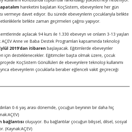
apatalım
hareketini başlatan KoçSistem, ebeveynlere her gün
lası vermeye davet ediyor. Bu sürede ebeveynlerin çocuklarıyla birlikte
 etkinliklerle birlikte zaman geçirmeleri çağrısı yapıyor.
 semtlerinde açılacak 94 kurs ile 1.330 ebeveyn ve onların 3-13 yaşları
ecek AÇEV Anne ve Baba Destek Programları kapsamında teknoloji
Eylül 2019’dan itibaren
başlayacak. Eğitimlerde ebeveynler
eleri için desteklenecekler. Eğitimciler başta olmak üzere, çocuk
projede KoçSistem Gönüllüleri de ebeveynlere teknoloji kullanımı
ıca ebeveynlerin çocuklarla beraber eğlenceli vakit geçireceği
andırılan 0-6 yaş arası dönemde, çocuğun beyninin bir daha hiç
ynak:AÇEV)
n bağlantısı
oluşuyor. Bu bağlantılar çocuğun bilişsel, dilsel, sosyal
yor. (Kaynak:AÇEV)