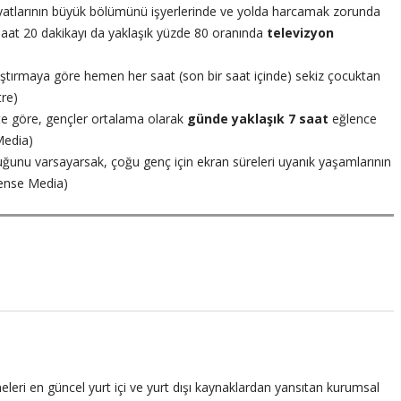
ayatlarının büyük bölümünü işyerlerinde ve yolda harcamak zorunda
 saat 20 dakikayı da yaklaşık yüzde 80 oranında
televizyon
araştırmaya göre hemen her saat (son bir saat içinde) sekiz çocuktan
tre)
e göre, gençler ortalama olarak
günde yaklaşık 7 saat
eğlence
Media)
uğunu varsayarsak, çoğu genç için ekran süreleri uyanık yaşamlarının
ense Media)
leri en güncel yurt içi ve yurt dışı kaynaklardan yansıtan kurumsal