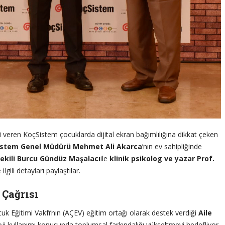
i veren KoçSistem çocuklarda dijital ekran bağımlılığına dikkat çeken
istem Genel Müdürü Mehmet Ali Akarca
’nın ev sahipliğinde
ekili Burcu Gündüz Maşalacı
ile
klinik psikolog ve yazar Prof.
gili detayları paylaştılar.
 Çağrısı
k Eğitimi Vakfı’nın (AÇEV) eğitim ortağı olarak destek verdiği
Aile
oloji kullanımı konusunda toplumsal farkındalığı yükseltmeyi hedefliyor.