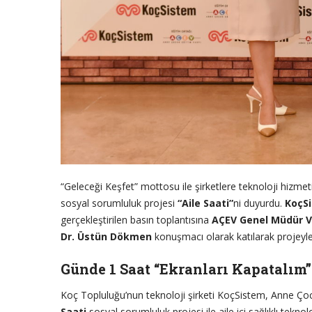
“Geleceği Keşfet” mottosu ile şirketlere teknoloji hizmet
sosyal sorumluluk projesi
“Aile Saati”
ni duyurdu.
KoçS
gerçekleştirilen basın toplantısına
AÇEV Genel Müdür V
Dr. Üstün Dökmen
konuşmacı olarak katılarak projeyle il
Günde 1 Saat “Ekranları Kapatalım”
Koç Topluluğu’nun teknoloji şirketi KoçSistem, Anne Çocu
Saati
sosyal sorumluluk projesi ile aile içi sağlıklı tekn