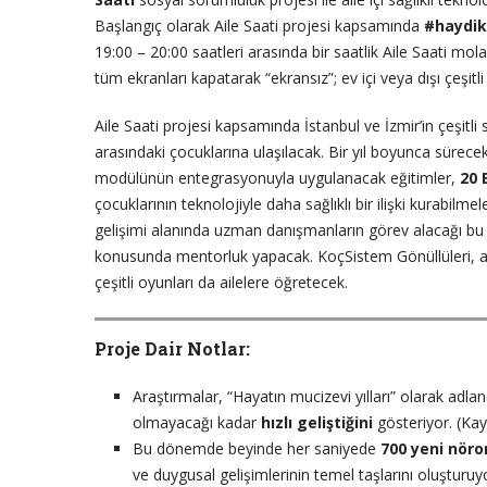
Başlangıç olarak Aile Saati projesi kapsamında
#haydik
19:00 – 20:00 saatleri arasında bir saatlik Aile Saati mo
tüm ekranları kapatarak “ekransız”; ev içi veya dışı çeşitli
Aile Saati projesi kapsamında İstanbul ve İzmir’in çeşitli
arasındaki çocuklarına ulaşılacak. Bir yıl boyunca sür
modülünün entegrasyonuyla uygulanacak eğitimler,
20 
çocuklarının teknolojiyle daha sağlıklı bir ilişki kurabilm
gelişimi alanında uzman danışmanların görev alacağı bu 
konusunda mentorluk yapacak. KoçSistem Gönüllüleri, ayr
çeşitli oyunları da ailelere öğretecek.
Proje Dair Notlar:
Araştırmalar, “Hayatın mucizevi yılları” olarak adl
olmayacağı kadar
hızlı geliştiğini
gösteriyor. (Ka
Bu dönemde beyinde her saniyede
700 yeni nöro
ve duygusal gelişimlerinin temel taşlarını oluşturu