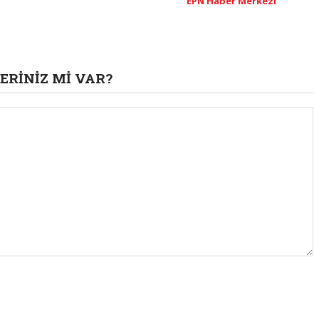
EPN Haber Merkezi
ERINIZ MI VAR?