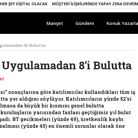
DIJITAL OLACAK
MÜŞTERI İLIŞKILERINDE YAPAY ZEKA DEVRIMI
EMLA
Manşet
Gündem
Konuk Yazarla
ygulamadan 8’i Bulutta
 Uygulamadan 8’i Bulutta
et
” sonuçlarına göre katılımcılar kullandıkları tüm iş
ta yer aldığını söylüyor. Katılımcıların yüzde 52’si
olmasa da büyük bir kısmını genel bulutta
kuruluşların yarısından fazlası geçtiğimiz yıl bulut
şadı. BT gecikmeleri (yüzde 49), üretkenlik kaybı
zalması (yüzde 45) en önemli sorunlar olarak öne