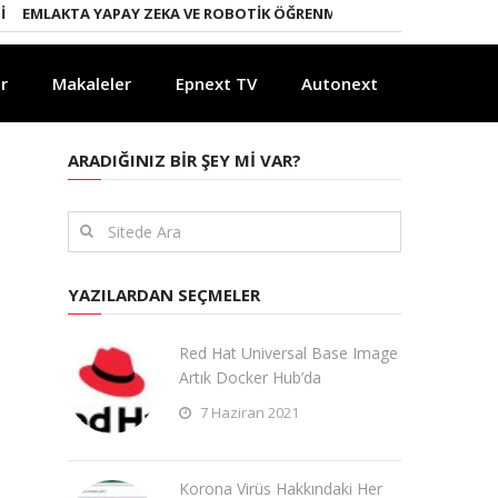
KTA YAPAY ZEKA VE ROBOTIK ÖĞRENME DÖNEMI
ENERJI DÖNÜŞÜMÜN
r
Makaleler
Epnext TV
Autonext
ARADIĞINIZ BIR ŞEY MI VAR?
YAZILARDAN SEÇMELER
Red Hat Universal Base Image
Artık Docker Hub’da
7 Haziran 2021
Korona Virüs Hakkındaki Her