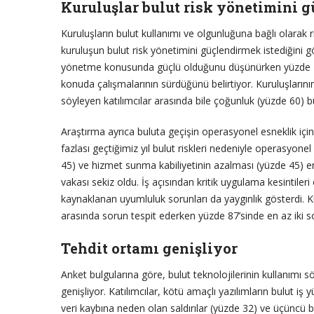
Kuruluşlar bulut risk yönetimini g
Kuruluşların bulut kullanımı ve olgunluğuna bağlı olarak ri
kuruluşun bulut risk yönetimini güçlendirmek istediğini gös
yönetme konusunda güçlü olduğunu düşünürken yüzde 25’te
konuda çalışmalarının sürdüğünü belirtiyor. Kuruluşlarını
söyleyen katılımcılar arasında bile çoğunluk (yüzde 60) bul
Araştırma ayrıca buluta geçişin operasyonel esneklik için 
fazlası geçtiğimiz yıl bulut riskleri nedeniyle operasyone
45) ve hizmet sunma kabiliyetinin azalması (yüzde 45) en
vakası sekiz oldu. İş açısından kritik uygulama kesintiler
kaynaklanan uyumluluk sorunları da yaygınlık gösterdi. K
arasında sorun tespit ederken yüzde 87’sinde en az iki sor
Tehdit ortamı genişliyor
Anket bulgularına göre, bulut teknolojilerinin kullanım
genişliyor. Katılımcılar, kötü amaçlı yazılımların bulut iş
veri kaybına neden olan saldırılar (yüzde 32) ve üçüncü bi