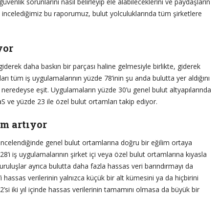
üvenlik sorunlarını nasıl belirleyip ele alabileceklerini ve paydaşların
incelediğimiz bu raporumuz, bulut yolculuklarında tüm şirketlere
yor
giderek daha baskın bir parçası haline gelmesiyle birlikte, giderek
kları tüm iş uygulamalarının yüzde 78’inin şu anda bulutta yer aldığını
se neredeyse eşit. Uygulamaların yüzde 30’u genel bulut altyapılarında
S ve yüzde 23 ile özel bulut ortamları takip ediyor.
im artıyor
ncelendiğinde genel bulut ortamlarına doğru bir eğilim ortaya
 28’i iş uygulamalarının şirket içi veya özel bulut ortamlarına kıyasla
ruluşlar ayrıca bulutta daha fazla hassas veri barındırmayı da
i hassas verilerinin yalnızca küçük bir alt kümesini ya da hiçbirini
2’si iki yıl içinde hassas verilerinin tamamını olmasa da büyük bir