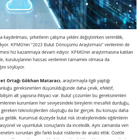
kaydırılması, şirketlerin çalışma şeklini değiştirirken verimlilik,
ğlıyor. KPMG’nin “2023 Bulut Dönüşümü Araştırması” verilerinin de
enmesi hız kazanmaya devam ediyor. KPMG’nin araştırmasına katılan
nde, kuruluşlarının hassas verilerinin tamamını olmasa da
ını söylüyor.
rket Ortağı Gökhan Mataracı
, araştırmayla ilgili yaptığı
luğu gereksinimleri düşünüldüğünde daha çevik, efektif,
 bilişim alt yapısına ihtiyacı var. Bulut çözümler bu gereksinimleri
emlerinin kurumların her seviyesindeki bireylerin mesafeli durduğu,
sı gereken teknolojilerden oluştuğu da bir gerçek. Bu konuyu daha
ya geldik. Kurumsal düzeyde bulut risk stratejilerindeki eğilimlerin
perasyonel ve uyumluluk sonuçlarını da inceledik. Aynı zamanda veri
etim sorunları gibi farklı bulut risklerini de analiz ettik. Özetle