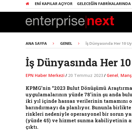
IMCILERE YENI KAPILAR AÇIYOR
GELECEĞIN FABRIKALARINDA HER ŞEY 
ANA SAYFA
GENEL
İş Dünyasında Her 10 U
İş Dünyasında Her 10
EPN Haber Merkezi
/
20 Temmuz 2023
/
Genel
,
Manş
KPMG’nin “2023 Bulut Dönüşümü Araştırması
uygulamalarının yüzde 78’inin şu anda bulut
iki yıl içinde hassas verilerinin tamamını 
barındırmayı da planlıyor. Bununla birlikte 
riskleri nedeniyle operasyonel bir sorun ya
(yüzde 45) ve hizmet sunma kabiliyetinin a
çıktı.