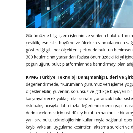
Günümüzde bilgi işlem işlerinin ve verilerin bulut ortamına 
çeviklik, esneklik, büyüme ve ölçek kazanmalarını da sa
gösterdiği gibi her ölçekten işletmede bulutun benims
300 katılımcının yarısından fazlası önümüzdeki iki yıl içi
çoğunluğunu bulut platformlarında barındırmayı planladığ
KPMG Türkiye Teknoloji Danışmanlığı Lideri ve Şi
değerlendirmede, “Kurumların günümüz veri işleme yoğun
ölçeklenebilir, güvenilir, sorunsuz ve gittikçe büyüyen bir
karşılayabilecek yaklaşımlar sunabiliyor ancak bulut sist
risk bakış açısıyla daha fazla değerlendirmenin yapılma
derin incelemek için üst düzey bulut uzmanları ile bir ara
yanı sıra bulut teknolojilerinin kullanımıyla bağlantılı o
kaybı vakaları, uygulama kesintileri, aksama süreleri ve den