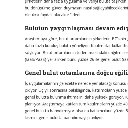
şirketlerin daha fazla uygulama ve veriyi buluta taşırken g
bu dönüşüme güven duymasını nasıl sağlayabileceklerini 
oldukça faydalı olacaktır.” dedi.
Bulutun yaygınlaşması devam edi
Araştırmaya göre, bulut ortamlarının şirketlerin BT’sinin 
daha fazla kuruluş buluta yöneliyor. Katılımcılar kullandı
söylüyor. Bulut ortamlarının türleri arasındaki dağılım i
(IaaS/PaaS) yer alırken bunu yüzde 26 ile genel bulut Saa
Genel bulut ortamlarına doğru eğil
İş uygulamalarının gelecekte nerede yer alacağı konusu i
çıkıyor. Üç yıl sonrasına bakıldığında, katılımcıların yüzde
genel bulutta bulunma ihtimalini daha yüksek görüyor. Ku
planlıyor. Araştırmaya katılan tüm katılımcıların yüzde 48’
genel bulutta barındırmıyor olsa da katılımcıların yüzde 5
kısmını genel bulutta barındırmayı planlıyor.