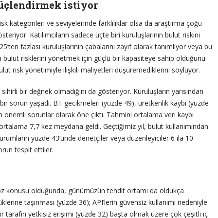
üçlendirmek istiyor
sk kategorileri ve seviyelerinde farklılıklar olsa da araştırma çoğu
teriyor. Katılımcıların sadece üçte biri kuruluşlarının bulut riskini
n fazlası kuruluşlarının çabalarını zayıf olarak tanımlıyor veya bu
n bulut risklerini yönetmek için güçlü bir kapasiteye sahip olduğunu
ut risk yönetimiyle ilişkili maliyetleri düşüremediklerini söylüyor.
sihirli bir değnek olmadığını da gösteriyor. Kuruluşların yarısından
l bir sorun yaşadı. BT gecikmeleri (yüzde 49), üretkenlik kaybı (yüzde
 önemli sorunlar olarak öne çıktı. Tahmini ortalama veri kaybı
i ortalama 7,7 kez meydana geldi. Geçtiğimiz yıl, bulut kullanımından
urumların yüzde 43’ünde denetçiler veya düzenleyiciler 6 ila 10
un tespit ettiler.
ı söz konusu olduğunda, günümüzün tehdit ortamı da oldukça
 yüklerine taşınması (yüzde 36); API’lerin güvensiz kullanımı nedeniyle
r tarafın yetkisiz erişimi (yüzde 32) başta olmak üzere çok çeşitli iç