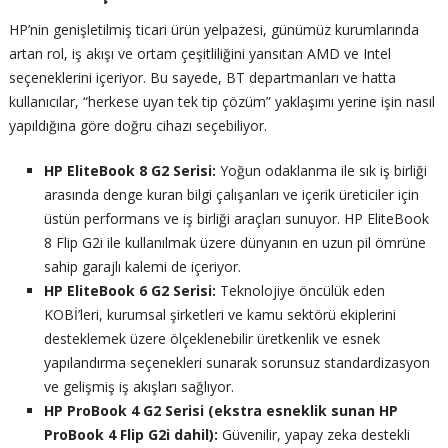
HP’nin genişletilmiş ticari ürün yelpazesi, günümüz kurumlarında
artan rol, iş akışı ve ortam çeşitliliğini yansıtan AMD ve Intel
seçeneklerini içeriyor. Bu sayede, BT departmanları ve hatta
kullanıcılar, “herkese uyan tek tip çözüm” yaklaşımı yerine işin nasıl
yapıldığına göre doğru cihazı seçebiliyor.
HP EliteBook 8 G2 Serisi:
Yoğun odaklanma ile sık iş birliği
arasında denge kuran bilgi çalışanları ve içerik üreticiler için
üstün performans ve iş birliği araçları sunuyor. HP EliteBook
8 Flip G2i ile kullanılmak üzere dünyanın en uzun pil ömrüne
sahip garajlı kalemi de içeriyor.
HP EliteBook 6 G2 Serisi:
Teknolojiye öncülük eden
KOBİ’leri, kurumsal şirketleri ve kamu sektörü ekiplerini
desteklemek üzere ölçeklenebilir üretkenlik ve esnek
yapılandırma seçenekleri sunarak sorunsuz standardizasyon
ve gelişmiş iş akışları sağlıyor.
HP ProBook 4 G2 Serisi (ekstra esneklik sunan HP
ProBook 4 Flip G2i dahil):
Güvenilir, yapay zeka destekli