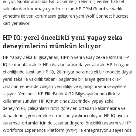
ediyor. Bunlar arasında BitLocker ile şifrelenmiş verileri fiziksel
saldırılardan korumaya yardımcı olan HP TPM Guard ve varlık
yönetimi ile veri korumasını geliştiren yeni Wolf Connect hücresel
kart yer alıyor.
HP IQ: yerel öncelikli yeni yapay zeka
deneyimlerini mümkün kılıyor
HP Yapay Zeka Bilgisayarları, HP’nin yeni yapay zeka katmanı HP
IQ ile donatılacak ilk HP cihazları arasında yer alacak. HP Imagine
etkinliğinde tanıtılan HP IQ, 20 milyar parametreli bir modele dayalı
yerel zeka ile yakınlık tabanlı bağlantıyı bir araya getirerek HP
cihazları genelinde çalışan verimliliği ve iş birliğini yeni seviyelere
taşıyor. Yeni nesil HP EliteBook X G2 Bilgisayarlarında ilk kez
kullanıma sunulan HP IQ’nun cihaz üzerindeki yapay zeka
deneyimleri, çalışanların rutin görevleri ortadan kaldırmasına ve
daha derin içgörüler elde etmesine yardımcı oluyor. HP IQ ayrıca
kurumsal ortamlar için de tasarlandı: yerel öncelikli tasarımı ve HP
Workforce Experience Platform (WXP) ile entegrasyonu sayesinde