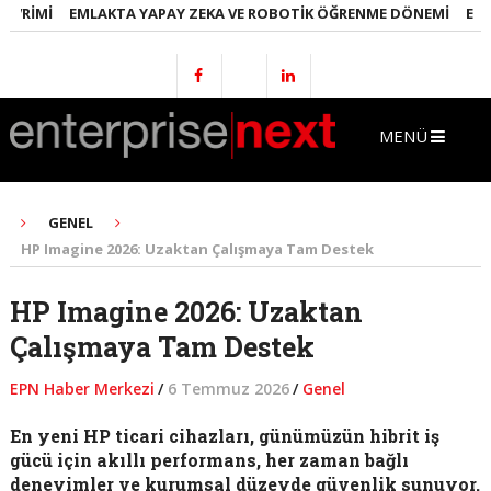
IMI
EMLAKTA YAPAY ZEKA VE ROBOTIK ÖĞRENME DÖNEMI
ENERJI 
MENÜ
GENEL
HP Imagine 2026: Uzaktan Çalışmaya Tam Destek
HP Imagine 2026: Uzaktan
Çalışmaya Tam Destek
EPN Haber Merkezi
/
6 Temmuz 2026
/
Genel
En yeni HP ticari cihazları, günümüzün hibrit iş
gücü için akıllı performans, her zaman bağlı
deneyimler ve kurumsal düzeyde güvenlik sunuyor.