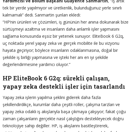
Yardımcısı ve Bölüm Başkanı Guayente Sanmartin
, “İş artık
tek bir yerde yapılmıyor ve üretkenlik, bulunduğunuz yerle sınırlı
kalmamalı” dedi. Sanmartin şunları ekledi:
“HP’nin ürünleri ve çözümleri, iş gününün her anına dokunarak bize
sürtüşmeyi azaltma ve insanların daha anlamlı işler yapmasını
sağlama konusunda eşsiz bir yetenek sunuyor. EliteBook 6 G2q,
uç noktada yerel yapay zeka ve gerçek mobilite ile bu vizyonu
hayata geçiriyor; böylece insanların odaklanmasına, doğal bir
şekilde iş birliği yapmasına ve işteki her anı en iyi şekilde
değerlendirmesine yardımcı oluyor.”
HP EliteBook 6 G2q: sürekli çalışan,
yapay zeka destekli işler için tasarlandı
Yapay zeka işlerin yapılma şeklini giderek daha fazla
şekillendirdikçe, kurumlar daha çeşitli roller, çalışma tarzları ve
yapay zeka odaklı iş akışlarıyla başa çıkmaya çalışıyor; fakat çoğu
zaman çalışanların gerçekte nasıl çalıştığını destekleyecek doğru
teknolojiye sahip değiller. HP, iş akışlarını basitleştirerek,