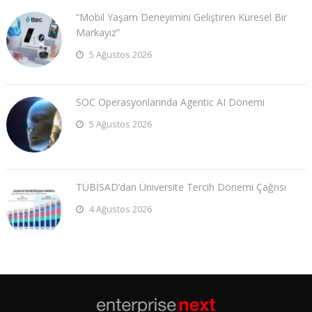
“Mobil Yaşam Deneyimini Geliştiren Küresel Bir
Markayız”
5 Ağustos 2026
SOC Operasyonlarında Agentic AI Dönemi
5 Ağustos 2026
TÜBİSAD’dan Üniversite Tercih Dönemi Çağrısı
4 Ağustos 2026