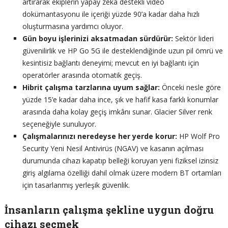
artırarak ekiplerin yapay zeka destekli video
dokümantasyonu ile içeriği yüzde 90’a kadar daha hızlı
oluşturmasına yardımcı oluyor.
Gün boyu işlerinizi aksatmadan sürdürür:
Sektör lideri
güvenilirlik ve HP Go 5G ile desteklendiğinde uzun pil ömrü ve
kesintisiz bağlantı deneyimi; mevcut en iyi bağlantı için
operatörler arasında otomatik geçiş.
Hibrit çalışma tarzlarına uyum sağlar:
Önceki nesle göre
yüzde 15’e kadar daha ince, şık ve hafif kasa farklı konumlar
arasında daha kolay geçiş imkânı sunar. Glacier Silver renk
seçeneğiyle sunuluyor.
Çalışmalarınızı neredeyse her yerde korur:
HP Wolf Pro
Security Yeni Nesil Antivirüs (NGAV) ve kasanın açılması
durumunda cihazı kapatıp belleği koruyan yeni fiziksel izinsiz
giriş algılama özelliği dahil olmak üzere modern BT ortamları
için tasarlanmış yerleşik güvenlik.
İnsanların çalışma şekline uygun doğru
cihazı seçmek