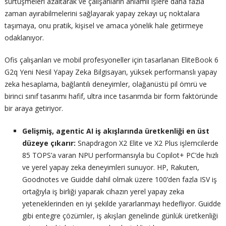
sürtüşmeleri azaltarak ve çalışanların anlamlı işlere daha fazla
zaman ayırabilmelerini sağlayarak yapay zekayı uç noktalara
taşımaya, onu pratik, kişisel ve amaca yönelik hale getirmeye
odaklanıyor.
Ofis çalışanları ve mobil profesyoneller için tasarlanan EliteBook 6
G2q Yeni Nesil Yapay Zeka Bilgisayarı, yüksek performanslı yapay
zeka hesaplama, bağlantılı deneyimler, olağanüstü pil ömrü ve
birinci sınıf tasarımı hafif, ultra ince tasarımda bir form faktöründe
bir araya getiriyor.
Gelişmiş, agentic AI iş akışlarında üretkenliği en üst
düzeye çıkarır:
Snapdragon X2 Elite ve X2 Plus işlemcilerde
85 TOPS’a varan NPU performansıyla bu Copilot+ PC’de hızlı
ve yerel yapay zeka deneyimleri sunuyor. HP, Rakuten,
Goodnotes ve Guidde dahil olmak üzere 100’den fazla ISV iş
ortağıyla iş birliği yaparak cihazın yerel yapay zeka
yeteneklerinden en iyi şekilde yararlanmayı hedefliyor. Guidde
gibi entegre çözümler, iş akışları genelinde günlük üretkenliği