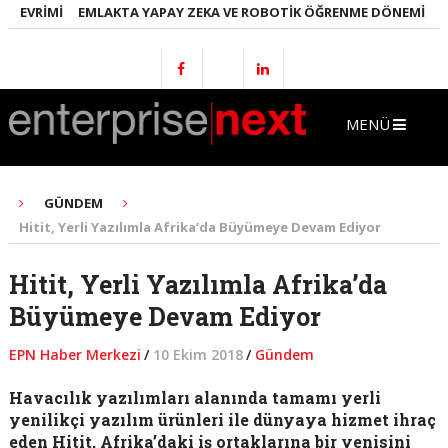
EVRIMI
EMLAKTA YAPAY ZEKA VE ROBOTIK ÖĞRENME DÖNEMI
ENER
MENÜ
GÜNDEM
Hitit, Yerli Yazılımla Afrika’da Büyümeye Devam Ediyor
Hitit, Yerli Yazılımla Afrika’da
Büyümeye Devam Ediyor
EPN Haber Merkezi
/
10 Ekim 2018
/
Gündem
Havacılık yazılımları alanında tamamı yerli
yenilikçi yazılım ürünleri ile dünyaya hizmet ihraç
eden Hitit, Afrika’daki iş ortaklarına bir yenisini