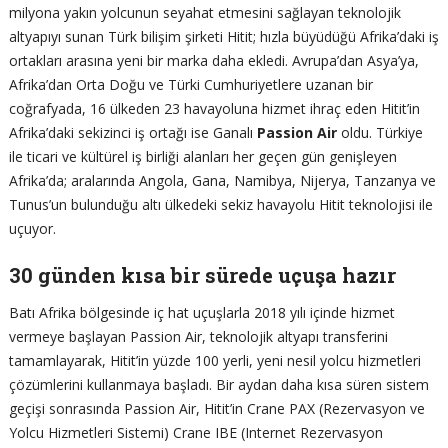
milyona yakın yolcunun seyahat etmesini sağlayan teknolojik
altyapıyı sunan Türk bilişim şirketi Hitit; hızla büyüdüğü Afrika’daki iş
ortakları arasına yeni bir marka daha ekledi. Avrupa’dan Asya’ya,
Afrika’dan Orta Doğu ve Türki Cumhuriyetlere uzanan bir
coğrafyada, 16 ülkeden 23 havayoluna hizmet ihraç eden Hitit’in
Afrika’daki sekizinci iş ortağı ise Ganalı
Passion Air
oldu. Türkiye
ile ticari ve kültürel iş birliği alanları her geçen gün genişleyen
Afrika’da; aralarında Angola, Gana, Namibya, Nijerya, Tanzanya ve
Tunus’un bulunduğu altı ülkedeki sekiz havayolu Hitit teknolojisi ile
uçuyor.
30 günden kısa bir sürede uçuşa hazır
Batı Afrika bölgesinde iç hat uçuşlarla 2018 yılı içinde hizmet
vermeye başlayan Passion Air, teknolojik altyapı transferini
tamamlayarak, Hitit’in yüzde 100 yerli, yeni nesil yolcu hizmetleri
çözümlerini kullanmaya başladı. Bir aydan daha kısa süren sistem
geçişi sonrasında Passion Air, Hitit’in Crane PAX (Rezervasyon ve
Yolcu Hizmetleri Sistemi) Crane IBE (Internet Rezervasyon