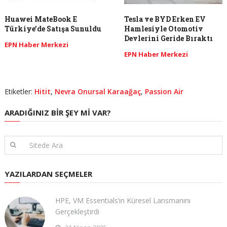
Huawei MateBook E
Tesla ve BYD Erken EV
Türkiye’de Satışa Sunuldu
Hamlesiyle Otomotiv
Devlerini Geride Bıraktı
EPN Haber Merkezi
EPN Haber Merkezi
Etiketler:
Hitit
,
Nevra Onursal Karaağaç
,
Passion Air
ARADIĞINIZ BIR ŞEY MI VAR?
YAZILARDAN SEÇMELER
HPE, VM Essentials’ın Küresel Lansmanını
Gerçekleştirdi