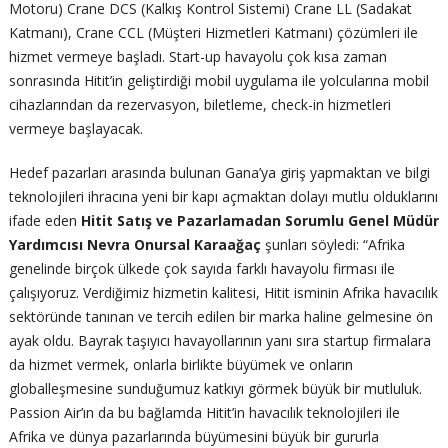
Motoru) Crane DCS (Kalkış Kontrol Sistemi) Crane LL (Sadakat
Katmanı), Crane CCL (Müşteri Hizmetleri Katmanı) çözümleri ile
hizmet vermeye başladı. Start-up havayolu çok kısa zaman
sonrasında Hitit’in geliştirdiği mobil uygulama ile yolcularına mobil
cihazlarından da rezervasyon, biletleme, check-in hizmetleri
vermeye başlayacak.
Hedef pazarları arasında bulunan Gana’ya giriş yapmaktan ve bilgi
teknolojileri ihracına yeni bir kapı açmaktan dolayı mutlu olduklarını
ifade eden
Hitit Satış ve Pazarlamadan Sorumlu Genel Müdür
Yardımcısı Nevra Onursal Karaağaç
şunları söyledi: “Afrika
genelinde birçok ülkede çok sayıda farklı havayolu firması ile
çalışıyoruz. Verdiğimiz hizmetin kalitesi, Hitit isminin Afrika havacılık
sektöründe tanınan ve tercih edilen bir marka haline gelmesine ön
ayak oldu. Bayrak taşıyıcı havayollarının yanı sıra startup firmalara
da hizmet vermek, onlarla birlikte büyümek ve onların
globalleşmesine sunduğumuz katkıyı görmek büyük bir mutluluk.
Passion Air’ın da bu bağlamda Hitit’in havacılık teknolojileri ile
Afrika ve dünya pazarlarında büyümesini büyük bir gururla