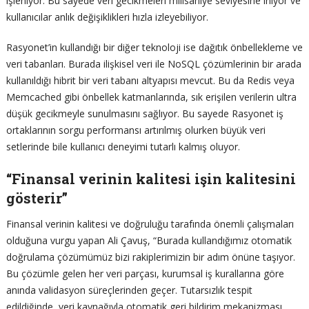
işleniyor. Bu sayede veri gecikmeleri milisaniye seviyesine iniyor ve
kullanıcılar anlık değişiklikleri hızla izleyebiliyor.
Rasyonet’in kullandığı bir diğer teknoloji ise dağıtık önbellekleme ve
veri tabanları. Burada ilişkisel veri ile NoSQL çözümlerinin bir arada
kullanıldığı hibrit bir veri tabanı altyapısı mevcut. Bu da Redis veya
Memcached gibi önbellek katmanlarında, sık erişilen verilerin ultra
düşük gecikmeyle sunulmasını sağlıyor. Bu sayede Rasyonet iş
ortaklarının sorgu performansı artırılmış olurken büyük veri
setlerinde bile kullanıcı deneyimi tutarlı kalmış oluyor.
“Finansal verinin kalitesi işin kalitesini
gösterir”
Finansal verinin kalitesi ve doğruluğu tarafında önemli çalışmaları
olduğuna vurgu yapan Ali Çavuş, “Burada kullandığımız otomatik
doğrulama çözümümüz bizi rakiplerimizin bir adım önüne taşıyor.
Bu çözümle gelen her veri parçası, kurumsal iş kurallarına göre
anında validasyon süreçlerinden geçer. Tutarsızlık tespit
edildiğinde, veri kaynağıyla otomatik geri bildirim mekanizması