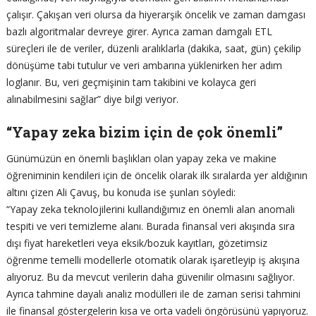
çalışır. Çakışan veri olursa da hiyerarşik öncelik ve zaman damgası
bazlı algoritmalar devreye girer. Ayrıca zaman damgalı ETL
süreçleri ile de veriler, düzenli aralıklarla (dakika, saat, gün) çekilip
dönüşüme tabi tutulur ve veri ambarına yüklenirken her adım
loglanır. Bu, veri geçmişinin tam takibini ve kolayca geri
alınabilmesini sağlar” diye bilgi veriyor.
“Yapay zeka bizim için de çok önemli”
Günümüzün en önemli başlıkları olan yapay zeka ve makine
öğreniminin kendileri için de öncelik olarak ilk sıralarda yer aldığının
altını çizen Ali Çavuş, bu konuda ise şunları söyledi:
“Yapay zeka teknolojilerini kullandığımız en önemli alan anomali
tespiti ve veri temizleme alanı. Burada finansal veri akışında sıra
dışı fiyat hareketleri veya eksik/bozuk kayıtları, gözetimsiz
öğrenme temelli modellerle otomatik olarak işaretleyip iş akışına
alıyoruz. Bu da mevcut verilerin daha güvenilir olmasını sağlıyor.
Ayrıca tahmine dayalı analiz modülleri ile de zaman serisi tahmini
ile finansal göstergelerin kısa ve orta vadeli öngörüsünü yapıyoruz.