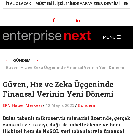
JITAL OLACAK
MÜŞTERI İLIŞKILERINDE YAPAY ZEKA DEVRIMI
EMLAKT
MENÜ
GÜNDEM
Güven, Hız ve Zeka Üçgeninde Finansal Verinin Yeni Dönemi
Güven, Hız ve Zeka Üçgeninde
Finansal Verinin Yeni Dönemi
EPN Haber Merkezi
/
12 Mayıs 2025
/
Gündem
Bulut tabanlı mikroservis mimarisi üzerinde, gerçek
zamanlı veri akışı, dağıtık önbellekleme ve hem
ilişkisel hem de NoSQL veri tabanlarıyla finansal