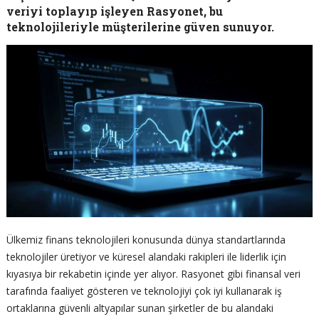
veriyi toplayıp işleyen Rasyonet, bu
teknolojileriyle müşterilerine güven sunuyor.
Ülkemiz finans teknolojileri konusunda dünya standartlarında
teknolojiler üretiyor ve küresel alandaki rakipleri ile liderlik için
kıyasıya bir rekabetin içinde yer alıyor. Rasyonet gibi finansal veri
tarafında faaliyet gösteren ve teknolojiyi çok iyi kullanarak iş
ortaklarına güvenli altyapılar sunan şirketler de bu alandaki