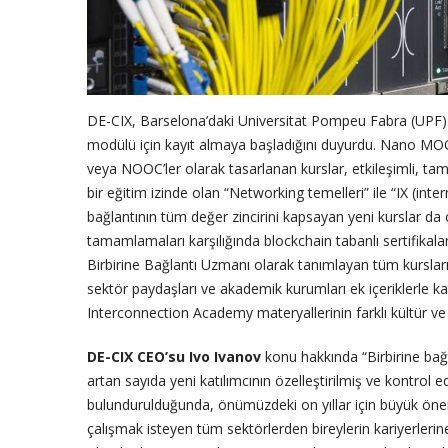
DE-CIX, Barselona’daki Universitat Pompeu Fabra (UPF) ile
modülü için kayıt almaya başladığını duyurdu. Nano MOOC
veya NOOC’ler olarak tasarlanan kurslar, etkileşimli, t
bir eğitim izinde olan “Networking temelleri” ile “IX (intern
bağlantının tüm değer zincirini kapsayan yeni kurslar da 
tamamlamaları karşılığında blockchain tabanlı sertifikala
Birbirine Bağlantı Uzmanı olarak tanımlayan tüm kursları b
sektör paydaşları ve akademik kurumları ek içeriklerle k
Interconnection Academy materyallerinin farklı kültür ve
DE-CIX CEO’su Ivo Ivanov
konu hakkında “Birbirine bağl
artan sayıda yeni katılımcının özelleştirilmiş ve kontrol ed
bulundurulduğunda, önümüzdeki on yıllar için büyük önem 
çalışmak isteyen tüm sektörlerden bireylerin kariyerlerin