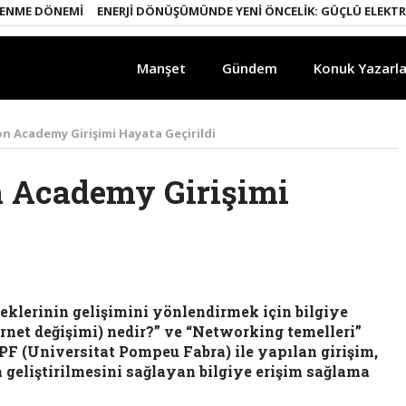
 DÖNEMI
ENERJI DÖNÜŞÜMÜNDE YENI ÖNCELIK: GÜÇLÜ ELEKTRIK ŞEBE
Manşet
Gündem
Konuk Yazarla
n Academy Girişimi Hayata Geçirildi
n Academy Girişimi
neklerinin gelişimini yönlendirmek için bilgiye
ternet değişimi) nedir?” ve “Networking temelleri”
PF (Universitat Pompeu Fabra) ile yapılan girişim,
 geliştirilmesini sağlayan bilgiye erişim sağlama