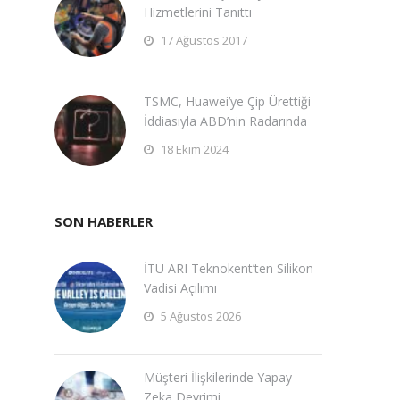
Hizmetlerini Tanıttı
17 Ağustos 2017
TSMC, Huawei’ye Çip Ürettiği
İddiasıyla ABD’nin Radarında
18 Ekim 2024
SON HABERLER
İTÜ ARI Teknokent’ten Silikon
Vadisi Açılımı
5 Ağustos 2026
Müşteri İlişkilerinde Yapay
Zeka Devrimi