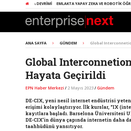
E YAPAY ZEKA DEVRIMI
EMLAKTA YAPAY ZEKA VE ROBOTIK ÖĞRENME
ANA SAYFA
GÜNDEM
Global Interconnetio
Global Interconnetio
Hayata Geçirildi
EPN Haber Merkezi
/
2 Mayıs 2023
/
Gündem
DE-CIX, yeni nesil internet endüstrisi yete
erişimi kolaylaştırıyor. İlk kurslar, “IX (in
kayıtlara başladı. Barselona Üniversitesi U
DE-CIX’in dünya çapında internetin daha da
taahhüdünü yansıtıyor.