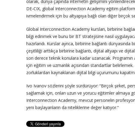
olarak, dünya çapında internetin gelişimini yönlendirecek
DE-CIX, global Interconnection Academy eğitim platformunu 
ivmelendirmek için bu altyapıya bağlı olan diğer birçok se
Global Interconnection Academy kursları, birbirine bağla
bilgi edinmek ve bunu bir BT stratejisine nasıl uygulaya
hazırlandı. Kurslar ayrıca, birbirine bağlantı dünyasında 
çeşitliliği arttıkça birbirine bağlantı, dijital altyapı ve dijit
son derece teknik konulara kadar uzanacak. Programın
için eğitim ve uzmanlık açısından standartlar belirlemek.
zorluklardan kaynaklanan dijital bilgi uçurumunu kapatma
Ivo Ivanov sözlerini şöyle sürdürüyor: “Birçok şirket, pers
sağlamak için, onları uzun ve yorucu eğitimler almaya g
Interconnection Academy, mevcut personelin profesyone
yeni başlayanların da niteliklerine değer katıyor.”