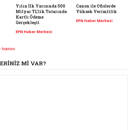
Yılın İlk Yarısında 500
Canon ile Ofislerde
Milyar TL’lik Tutarında
Yüksek Verimlilik
Kartlı Ödeme
EPN Haber Merkezi
Gerçekleşti
EPN Haber Merkezi
o Ivanov
ERINIZ MI VAR?