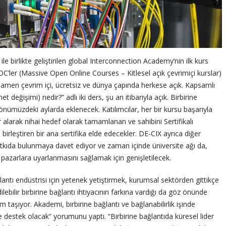
 birlikte geliştirilen global Interconnection Academy’nin ilk kurs
’ler (Massive Open Online Courses – Kitlesel açık çevrimiçi kurslar)
amamen çevrim içi, ücretsiz ve dünya çapında herkese açık. Kapsamlı
et değişimi) nedir?” adlı iki ders, şu an itibarıyla açık. Birbirine
önümüzdeki aylarda eklenecek. Katılımcılar, her bir kursu başarıyla
r alarak nihai hedef olarak tamamlanan ve sahibini Sertifikalı
irleştiren bir ana sertifika elde edecekler. DE-CIX ayrıca diğer
atkıda bulunmaya davet ediyor ve zaman içinde üniversite ağı da,
 pazarlara uyarlanmasını sağlamak için genişletilecek.
antı endüstrisi için yetenek yetiştirmek, kurumsal sektörden gittikçe
ilebilir birbirine bağlantı ihtiyacının farkına vardığı da göz önünde
taşıyor. Akademi, birbirine bağlantı ve bağlanabilirlik işinde
e destek olacak” yorumunu yaptı. “Birbirine bağlantıda küresel lider