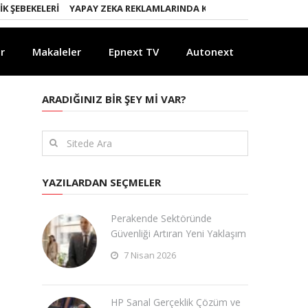
KELERI
YAPAY ZEKA REKLAMLARINDA KURALLAR DEĞIŞIYOR
YAPAY 
r
Makaleler
Epnext TV
Autonext
ARADIĞINIZ BIR ŞEY MI VAR?
YAZILARDAN SEÇMELER
Perakende Sektöründe
Güvenliği Artıran Yeni Yaklaşım
7 Nisan 2026
HP Sanal Gerçeklik Çözüm ve