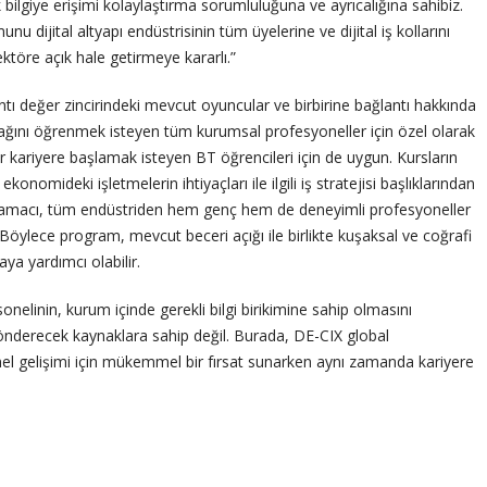
 bilgiye erişimi kolaylaştırma sorumluluğuna ve ayrıcalığına sahibiz.
dijital altyapı endüstrisinin tüm üyelerine ve dijital iş kollarını
ktöre açık hale getirmeye kararlı.”
ntı değer zincirindeki mevcut oyuncular ve birbirine bağlantı hakkında
cağını öğrenmek isteyen tüm kurumsal profesyoneller için özel olarak
bir kariyere başlamak isteyen BT öğrencileri için de uygun. Kursların
al ekonomideki işletmelerin ihtiyaçları ile ilgili iş stratejisi başlıklarından
 amacı, tüm endüstriden hem genç hem de deneyimli profesyoneller
 Böylece program, mevcut beceri açığı ile birlikte kuşaksal ve coğrafi
ya yardımcı olabilir.
onelinin, kurum içinde gerekli bilgi birikimine sahip olmasını
önderecek kaynaklara sahip değil. Burada, DE-CIX global
l gelişimi için mükemmel bir fırsat sunarken aynı zamanda kariyere