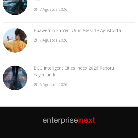
7 Ağustos 2026
Huawei’nin En Yeni Ürün Ailesi 19 Ağustos’ta …
7 Ağustos 2026
BCG Intelligent Cities Index 2026 Raporu
Yayımlandı
6 Ağustos 2026