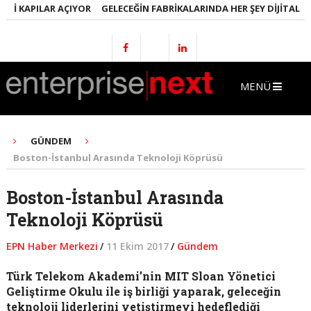
I KAPILAR AÇIYOR
GELECEĞIN FABRIKALARINDA HER ŞEY DIJITAL OLAC
MENÜ
GÜNDEM
Boston-İstanbul Arasında Teknoloji Köprüsü
Boston-İstanbul Arasında
Teknoloji Köprüsü
EPN Haber Merkezi
/
11 Ekim 2017
/
Gündem
Türk Telekom Akademi’nin MIT Sloan Yönetici
Geliştirme Okulu ile iş birliği yaparak, geleceğin
teknoloji liderlerini yetiştirmeyi hedeflediği