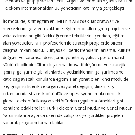
Telekom ve grup şirketleri Sebit, Argela ve İnnova’nın yanı sıra Türk
Telekom International’dan 30 yöneticinin katılımıyla gerçekleşti.
İlk modülde, sınıf eğitimleri, MIT’nin ABD’deki laboratuvar ve
merkezlerine geziler, uzaktan e-eğitim modülleri, grup projeleri ve
vaka çalışmaları gibi farklı öğrenme tekniklerini içerirken, eğitim
alan yöneticiler, MIT profesörleri ile stratejik projelerde birebir
çalışma imkânı buldu. Dünyadaki liderlik trendlerini anlama, kültürel
değişim ve kurumsal dönüşümü yönetme, yüksek performanslı
sürdürülebilir bir kültür oluşturma, inovatif düşünme ve stratejik
işbirliği geliştirme gibi alanlardaki yetkinliklerinin geliştirilmesine
katkı sağlayacak konularda eğitim alan yöneticiler; ikinci modülde
ise, girişimci liderlik ve organizasyonel değişim, dinamik iş
ortamlarında stratejik bütünlük ve operasyonel mükemmellik,
global telekomünikasyon sektöründen uygulama örnekleri gibi
konulara odaklandılar. Türk Telekom Genel Müdür ve Genel Müdür
Yardımcılarına aylarca üzerinde çalışarak geliştirdikleri projeleri
sunarak programı tamamladılar.