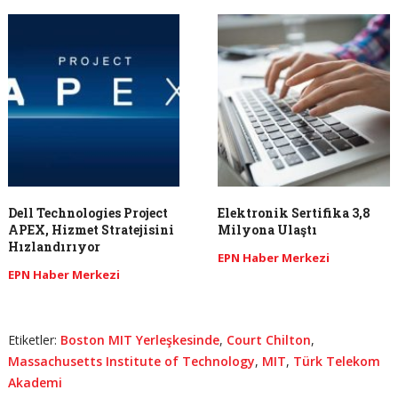
Dell Technologies Project
Elektronik Sertifika 3,8
APEX, Hizmet Stratejisini
Milyona Ulaştı
Hızlandırıyor
EPN Haber Merkezi
EPN Haber Merkezi
Etiketler:
Boston MIT Yerleşkesinde
,
Court Chilton
,
Massachusetts Institute of Technology
,
MIT
,
Türk Telekom
Akademi