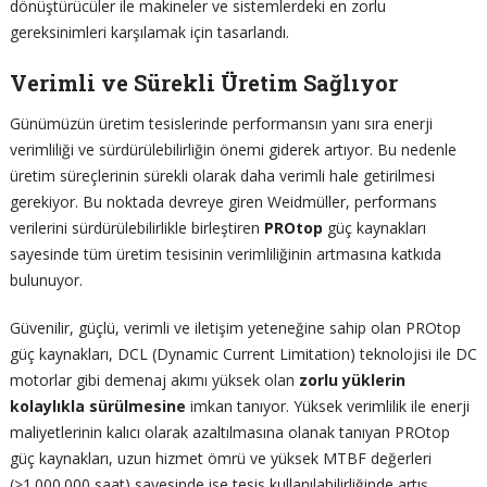
dönüştürücüler ile makineler ve sistemlerdeki en zorlu
gereksinimleri karşılamak için tasarlandı.
Verimli ve Sürekli Üretim Sağlıyor
Günümüzün üretim tesislerinde performansın yanı sıra enerji
verimliliği ve sürdürülebilirliğin önemi giderek artıyor. Bu nedenle
üretim süreçlerinin sürekli olarak daha verimli hale getirilmesi
gerekiyor. Bu noktada devreye giren Weidmüller, performans
verilerini sürdürülebilirlikle birleştiren
PROtop
güç kaynakları
sayesinde tüm üretim tesisinin verimliliğinin artmasına katkıda
bulunuyor.
Güvenilir, güçlü, verimli ve iletişim yeteneğine sahip olan PROtop
güç kaynakları, DCL (Dynamic Current Limitation) teknolojisi ile DC
motorlar gibi demenaj akımı yüksek olan
zorlu yüklerin
kolaylıkla sürülmesine
imkan tanıyor. Yüksek verimlilik ile enerji
maliyetlerinin kalıcı olarak azaltılmasına olanak tanıyan PROtop
güç kaynakları, uzun hizmet ömrü ve yüksek MTBF değerleri
(>1.000.000 saat) sayesinde ise tesis kullanılabilirliğinde artış