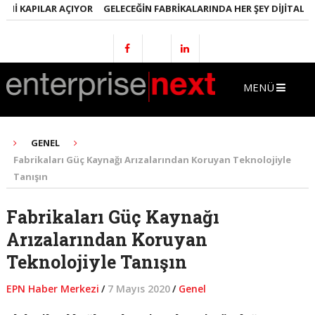
I KAPILAR AÇIYOR
GELECEĞIN FABRIKALARINDA HER ŞEY DIJITAL OLA
MENÜ
GENEL
Fabrikaları Güç Kaynağı Arızalarından Koruyan Teknolojiyle
Tanışın
Fabrikaları Güç Kaynağı
Arızalarından Koruyan
Teknolojiyle Tanışın
EPN Haber Merkezi
/
7 Mayıs 2020
/
Genel