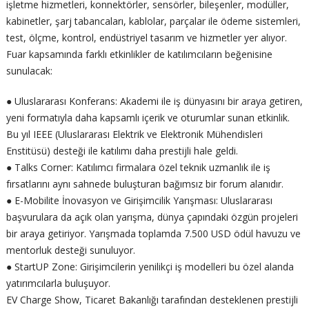
işletme hizmetleri, konnektörler, sensörler, bileşenler, modüller,
kabinetler, şarj tabancaları, kablolar, parçalar ile ödeme sistemleri,
test, ölçme, kontrol, endüstriyel tasarım ve hizmetler yer alıyor.
Fuar kapsamında farklı etkinlikler de katılımcıların beğenisine
sunulacak:
● Uluslararası Konferans: Akademi ile iş dünyasını bir araya getiren,
yeni formatıyla daha kapsamlı içerik ve oturumlar sunan etkinlik.
Bu yıl IEEE (Uluslararası Elektrik ve Elektronik Mühendisleri
Enstitüsü) desteği ile katılımı daha prestijli hale geldi.
● Talks Corner: Katılımcı firmalara özel teknik uzmanlık ile iş
fırsatlarını aynı sahnede buluşturan bağımsız bir forum alanıdır.
● E-Mobilite İnovasyon ve Girişimcilik Yarışması: Uluslararası
başvurulara da açık olan yarışma, dünya çapındaki özgün projeleri
bir araya getiriyor. Yarışmada toplamda 7.500 USD ödül havuzu ve
mentorluk desteği sunuluyor.
● StartUP Zone: Girişimcilerin yenilikçi iş modelleri bu özel alanda
yatırımcılarla buluşuyor.
EV Charge Show, Ticaret Bakanlığı tarafından desteklenen prestijli