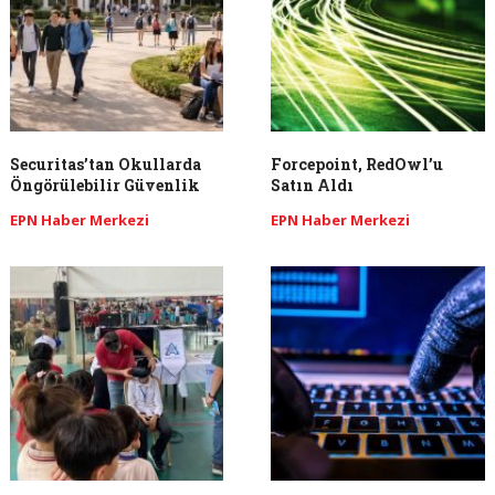
Securitas’tan Okullarda
Forcepoint, RedOwl’u
Öngörülebilir Güvenlik
Satın Aldı
EPN Haber Merkezi
EPN Haber Merkezi