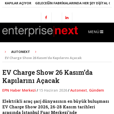
KAPILAR AÇIYOR
GELECEĞIN FABRIKALARINDA HER ŞEY DIJITAL OLACA
MENÜ
AUTONEXT
EV Charge Show 26 Kasım’da Kapılarını Açacak
EV Charge Show 26 Kasım’da
Kapılarını Açacak
EPN Haber Merkezi
/
15 Haziran 2026
/
Autonext
,
Gündem
Elektrikli araç şarj dünyasının en büyük buluşması
EV Charge Show 2026, 26-28 Kasım tarihleri
arasında İstanbul Fuar Merkezi’nde