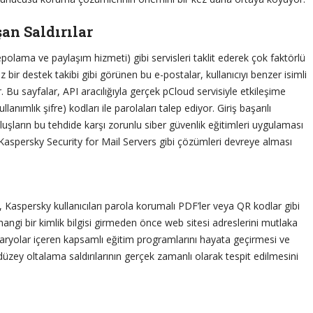
an Saldırılar
olama ve paylaşım hizmeti) gibi servisleri taklit ederek çok faktörlü
 bir destek takibi gibi görünen bu e-postalar, kullanıcıyı benzer isimli
. Bu sayfalar, API aracılığıyla gerçek pCloud servisiyle etkileşime
anımlık şifre) kodları ile parolaları talep ediyor. Giriş başarılı
uşların bu tehdide karşı zorunlu siber güvenlik eğitimleri uygulaması
yen Kaspersky Security for Mail Servers gibi çözümleri devreye alması
, Kaspersky kullanıcıları parola korumalı PDF’ler veya QR kodlar gibi
hangi bir kimlik bilgisi girmeden önce web sitesi adreslerini mutlaka
aryolar içeren kapsamlı eğitim programlarını hayata geçirmesi ve
 düzey oltalama saldırılarının gerçek zamanlı olarak tespit edilmesini