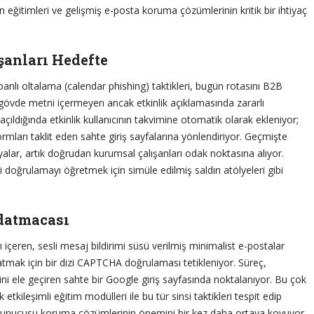
ışan eğitimleri ve gelişmiş e-posta koruma çözümlerinin kritik bir ihtiyaç
şanları Hedefte
banlı oltalama (calendar phishing) taktikleri, bugün rotasını B2B
 gövde metni içermeyen ancak etkinlik açıklamasında zararlı
çıldığında etkinlik kullanıcının takvimine otomatik olarak ekleniyor;
formları taklit eden sahte giriş sayfalarına yönlendiriyor. Geçmişte
alar, artık doğrudan kurumsal çalışanları odak noktasına alıyor.
 doğrulamayı öğretmek için simüle edilmiş saldırı atölyeleri gibi
datmacası
ı içeren, sesli mesaj bildirimi süsü verilmiş minimalist e-postalar
tlatmak için bir dizi CAPTCHA doğrulaması tetikleniyor. Süreç,
ini ele geçiren sahte bir Google giriş sayfasında noktalanıyor. Bu çok
tkileşimli eğitim modülleri ile bu tür sinsi taktikleri tespit edip
 sunucusu koruma çözümlerinin önemini bir kez daha ortaya koyuyor.