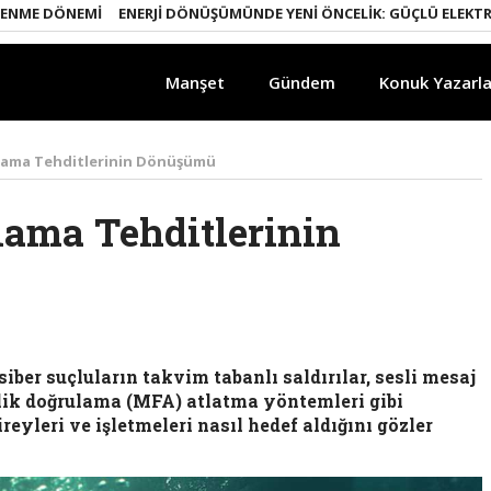
 DÖNEMI
ENERJI DÖNÜŞÜMÜNDE YENI ÖNCELIK: GÜÇLÜ ELEKTRIK ŞEB
Manşet
Gündem
Konuk Yazarla
alama Tehditlerinin Dönüşümü
lama Tehditlerinin
ber suçluların takvim tabanlı saldırılar, sesli mesaj
lik doğrulama (MFA) atlatma yöntemleri gibi
reyleri ve işletmeleri nasıl hedef aldığını gözler