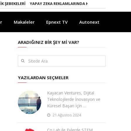
EKELERI
YAPAY ZEKA REKLAMLARINDA KURALLAR DEĞIŞIYOR
YAPAY 
r
Makaleler
Epnext TV
Autonext
ARADIĞINIZ BIR ŞEY MI VAR?
YAZILARDAN SEÇMELER
Kayacan Ventures, Dijital
Teknolojilerde İnovasyon ve
Küresel Başarı İçin …
21 Ağustos 2024
Co.Lab ile Evlerde STEM