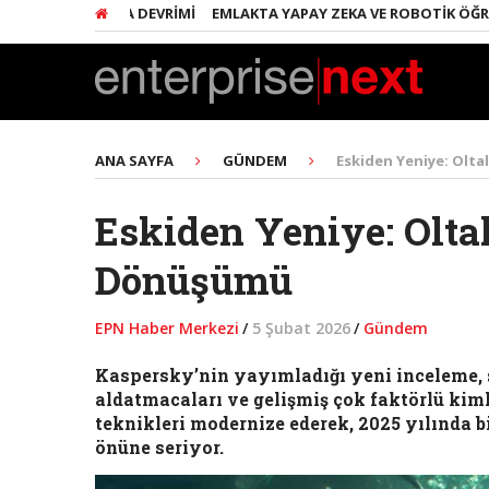
E YAPAY ZEKA DEVRIMI
EMLAKTA YAPAY ZEKA VE ROBOTIK ÖĞRENME
ANA SAYFA
GÜNDEM
Eskiden Yeniye: Olt
Eskiden Yeniye: Olta
Dönüşümü
EPN Haber Merkezi
/
5 Şubat 2026
/
Gündem
Kaspersky’nin yayımladığı yeni inceleme, si
aldatmacaları ve gelişmiş çok faktörlü kim
teknikleri modernize ederek, 2025 yılında bi
önüne seriyor.