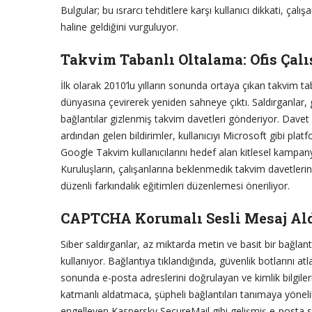
Bulgular; bu ısrarcı tehditlere karşı kullanıcı dikkati, çal
haline geldiğini vurguluyor.
Takvim Tabanlı Oltalama: Ofis Çalı
İlk olarak 2010’lu yılların sonunda ortaya çıkan takvim ta
dünyasına çevirerek yeniden sahneye çıktı. Saldırganlar,
bağlantılar gizlenmiş takvim davetleri gönderiyor. Davet a
ardından gelen bildirimler, kullanıcıyı Microsoft gibi plat
Google Takvim kullanıcılarını hedef alan kitlesel kampany
Kuruluşların, çalışanlarına beklenmedik takvim davetlerini
düzenli farkındalık eğitimleri düzenlemesi öneriliyor.
CAPTCHA Korumalı Sesli Mesaj Al
Siber saldırganlar, az miktarda metin ve basit bir bağlant
kullanıyor. Bağlantıya tıklandığında, güvenlik botlarını a
sonunda e-posta adreslerini doğrulayan ve kimlik bilgiler
katmanlı aldatmaca, şüpheli bağlantıları tanımaya yönelik e
engelleyen Kaspersky SecureMail gibi gelişmiş e-posta