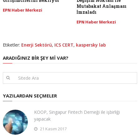
Girişimcilerini Bekliyor
Değişim Noktası ile
Mutabakat Anlaşması
EPN Haber Merkezi
İmzaladı
EPN Haber Merkezi
Etiketler:
Enerji Sektörü
,
ICS CERT
,
kaspersky lab
ARADIĞINIZ BIR ŞEY MI VAR?
YAZILARDAN SEÇMELER
KOOP, Singapur Fintech Derneği ile işbirliği
yapacak
21 Kasım 2017