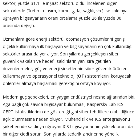
sektör, yüzde 31,1 ile inşaat sektörü oldu. İncelenen diğer
sektörlerde (üretim, ulaşım, kamu, gıda, sağlık, vb.) ise saldırıya
uğrayan bilgisayarların oranı ortalama yüzde 26 ile yüzde 30
arasında değişti.
Uzmanlara göre enerji sektörü, otomasyon çözümlerini geniş
ölçekli kullanmaya ilk başlayan ve bilgisayarların en çok kullanıldığı
sektörler arasında yer alıyor. Son yıllarda gerçekleşen siber
güvenlik vakaları ve hedefli saldırıların yanı sıra getirilen
düzenlenmeler, güç ve enerji şirketlerinin siber güvenlik ürünleri
kullanmaya ve operasyonel teknoloji (
OT
) sistemlerini koruyacak
önlemler almaya başlaması gerektiğini ortaya koyuyor.
Modern güç şebekeleri, en yaygın endüstriyel nesne ağlarından biri.
Ağa bağlı çok sayıda bilgisayar bulunması, Kaspersky Lab ICS
CERT istatistiklerinin de gösterdiği gibi siber tehditlere olabildiğince
açık olunmasına neden oluyor. Mühendislik ve ICS entegrasyonu
şirketlerinde saldırıya uğrayan ICS bilgisayarlarının yüksek oranı da
bir diğer ciddi sorun. Son yıllarda tedarik zincirlerine yönelik