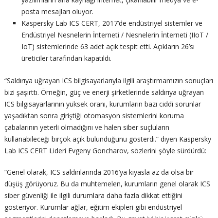
posta mesajları oluyor.
Kaspersky Lab ICS CERT, 2017’de endüstriyel sistemler ve
Endüstriyel Nesnelerin İnterneti / Nesnelerin İnterneti (IIoT /
IoT) sistemlerinde 63 adet açık tespit etti. Açıkların 26’sı
üreticiler tarafından kapatıldı.
“Saldırıya uğrayan ICS bilgisayarlarıyla ilgili araştırmamızın sonuçları
bizi şaşırttı. Örneğin, güç ve enerji şirketlerinde saldırıya uğrayan
ICS bilgisayarlarının yüksek oranı, kurumların bazı ciddi sorunlar
yaşadıktan sonra giriştiği otomasyon sistemlerini koruma
çabalarının yeterli olmadığını ve halen siber suçluların
kullanabileceği birçok açık bulunduğunu gösterdi.” diyen Kaspersky
Lab ICS CERT Lideri Evgeny Goncharov, sözlerini şöyle sürdürdü:
“Genel olarak, ICS saldırılarında 2016’ya kıyasla az da olsa bir
düşüş görüyoruz. Bu da muhtemelen, kurumların genel olarak ICS
siber güvenliği ile ilgili durumlara daha fazla dikkat ettiğini
gösteriyor. Kurumlar ağlar, eğitim ekipleri gibi endüstriyel