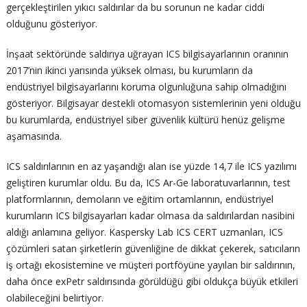
gerçekleştirilen yıkıcı saldırılar da bu sorunun ne kadar ciddi
olduğunu gösteriyor.
İnşaat sektöründe saldırıya uğrayan ICS bilgisayarlarının oranının
2017’nin ikinci yarısında yüksek olması, bu kurumların da
endüstriyel bilgisayarlarını koruma olgunluğuna sahip olmadığını
gösteriyor. Bilgisayar destekli otomasyon sistemlerinin yeni olduğu
bu kurumlarda, endüstriyel siber güvenlik kültürü henüz gelişme
aşamasında.
ICS saldırılarının en az yaşandığı alan ise yüzde 14,7 ile ICS yazılımı
geliştiren kurumlar oldu. Bu da, ICS Ar-Ge laboratuvarlarının, test
platformlarının, demoların ve eğitim ortamlarının, endüstriyel
kurumların ICS bilgisayarları kadar olmasa da saldırılardan nasibini
aldığı anlamına geliyor. Kaspersky Lab ICS CERT uzmanları, ICS
çözümleri satan şirketlerin güvenliğine de dikkat çekerek, satıcıların
iş ortağı ekosistemine ve müşteri portföyüne yayılan bir saldırının,
daha önce exPetr saldırısında görüldüğü gibi oldukça büyük etkileri
olabileceğini belirtiyor.