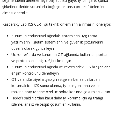
segmentlerini denetlemeye başladı. Bu gayet iyi bir işaret çünkü
şirketlerin ileride sorunlarla boğuşmaktansa proaktif önlemler
alması önemli.”
Kaspersky Lab ICS CERT şu teknik önlemlerin alınmasını öneriyor:
Kurumun endüstriyel ağındaki sistemlerin uygulama
yazılımlarını, işletim sistemlerini ve güvenlik çözümlerini
düzenli olarak güncelleyin.
Uç router’larda ve kurumun OT ağlarında kullanılan portların
ve protokollerin ağ trafiğini kısıtlayın.
Kurumun endüstriyel ağında ve çevresindeki ICS bileşenlerin
erişim kontrolünü denetleyin.
OT ve endüstriyel altyapıyı rastgele siber saldırılardan
korumak için ICS sunucularına, iş istasyonlarına ve insan
makine arayüzlerine özel uç nokta koruma çözümleri kurun.
Hedefli saldırılardan karşı daha iyi koruma için ağ trafiği
izleme, analiz ve tespit çözümleri kullanın.