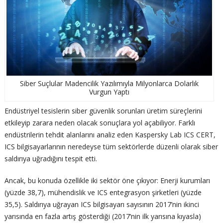
Siber Suçlular Madencilik Yazılımıyla Milyonlarca Dolarlık
Vurgun Yaptı
Endüstriyel tesislerin siber güvenlik sorunları üretim süreçlerini
etkileyip zarara neden olacak sonuçlara yol açabiliyor. Farklı
endüstrilerin tehdit alanlarını analiz eden Kaspersky Lab ICS CERT,
ICS bilgisayarlarının neredeyse tüm sektörlerde düzenli olarak siber
saldırıya uğradığını tespit etti.
Ancak, bu konuda özellikle iki sektör öne çıkıyor: Enerji kurumları
(yüzde 38,7), mühendislik ve ICS entegrasyon şirketleri (yüzde
35,5). Saldırıya uğrayan ICS bilgisayarı sayısının 2017’nin ikinci
yarısında en fazla artış gösterdiği (2017’nin ilk yarısına kıyasla)