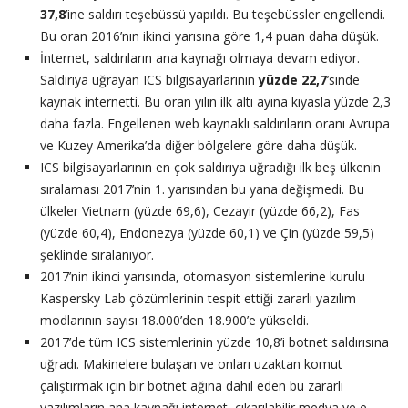
37,8
’ine saldırı teşebüssü yapıldı. Bu teşebüssler engellendi.
Bu oran 2016’nın ikinci yarısına göre 1,4 puan daha düşük.
İnternet, saldırıların ana kaynağı olmaya devam ediyor.
Saldırıya uğrayan ICS bilgisayarlarının
yüzde
22,7
’sinde
kaynak internetti. Bu oran yılın ilk altı ayına kıyasla yüzde 2,3
daha fazla. Engellenen web kaynaklı saldırıların oranı Avrupa
ve Kuzey Amerika’da diğer bölgelere göre daha düşük.
ICS bilgisayarlarının en çok saldırıya uğradığı ilk beş ülkenin
sıralaması 2017’nin 1. yarısından bu yana değişmedi. Bu
ülkeler Vietnam (yüzde 69,6), Cezayir (yüzde 66,2), Fas
(yüzde 60,4), Endonezya (yüzde 60,1) ve Çin (yüzde 59,5)
şeklinde sıralanıyor.
2017’nin ikinci yarısında, otomasyon sistemlerine kurulu
Kaspersky Lab çözümlerinin tespit ettiği zararlı yazılım
modlarının sayısı 18.000’den 18.900’e yükseldi.
2017’de tüm ICS sistemlerinin yüzde 10,8’i botnet saldırısına
uğradı. Makinelere bulaşan ve onları uzaktan komut
çalıştırmak için bir botnet ağına dahil eden bu zararlı
yazılımların ana kaynağı internet, çıkarılabilir medya ve e-