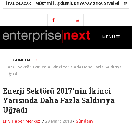
ITAL OLACAK
MÜŞTERI İLIŞKILERINDE YAPAY ZEKA DEVRIMI
EMLAKTA
MENÜ
GÜNDEM
Enerji Sektörü 2017’nin İkinci Yarısında Daha Fazla Saldırıya
Uğradı
Enerji Sektörü 2017’nin İkinci
Yarısında Daha Fazla Saldırıya
Uğradı
EPN Haber Merkezi
/
29 Mart 2018
/
Gündem