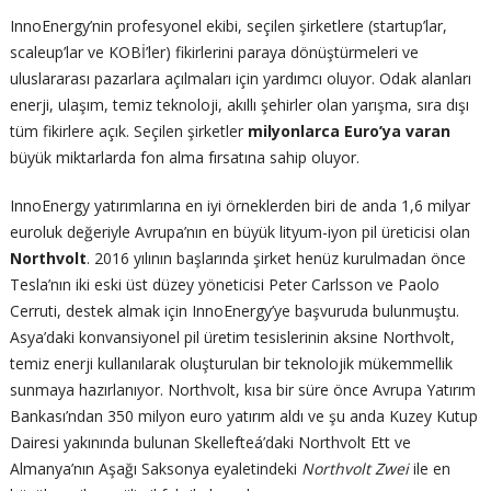
InnoEnergy’nin profesyonel ekibi, seçilen şirketlere (startup’lar,
scaleup’lar ve KOBİ’ler) fikirlerini paraya dönüştürmeleri ve
uluslararası pazarlara açılmaları için yardımcı oluyor. Odak alanları
enerji, ulaşım, temiz teknoloji, akıllı şehirler olan yarışma, sıra dışı
tüm fikirlere açık. Seçilen şirketler
milyonlarca Euro’ya varan
büyük miktarlarda fon alma fırsatına sahip oluyor.
InnoEnergy yatırımlarına en iyi örneklerden biri de anda 1,6 milyar
euroluk değeriyle Avrupa’nın en büyük lityum-iyon pil üreticisi olan
Northvolt
. 2016 yılının başlarında şirket henüz kurulmadan önce
Tesla’nın iki eski üst düzey yöneticisi Peter Carlsson ve Paolo
Cerruti, destek almak için InnoEnergy’ye başvuruda bulunmuştu.
Asya’daki konvansiyonel pil üretim tesislerinin aksine Northvolt,
temiz enerji kullanılarak oluşturulan bir teknolojik mükemmellik
sunmaya hazırlanıyor. Northvolt, kısa bir süre önce Avrupa Yatırım
Bankası’ndan 350 milyon euro yatırım aldı ve şu anda Kuzey Kutup
Dairesi yakınında bulunan Skellefteá’daki Northvolt Ett ve
Almanya’nın Aşağı Saksonya eyaletindeki
Northvolt Zwei
ile en