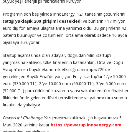
büyük yeşil enerjili pil fabrikalarını kuruyor.
Programın son beş yılında InnoEnergy, 121 tanesinin çözümlerini
sattığı
yaklaşık 200 girişimi destekledi
ve bunların 117 milyon
euro dış fonlamaya ulaşmalarına yardımcı oldu. Bu girişimlerin 42
patenti bulunuyor ve çözümlerini ortalama olarak sadece 16 ayda
piyasaya sürüyorlar.
Startup aşamasında olan adaylar, doğrudan Yılın Startup’ı
yarışmasına katılıyor. Ülke finallerinin kazananları, Orta ve Doğu
Avrupa’nın en büyük ekonomik etkinliği olan impact’20’de
gerçekleşen Büyük Final’de yarışıyor. En iyi startup’lar 1.’ye 50.000
euro (330.000 TL), 2.’ye 10.000 euro (65.000 TL), 3.’ye 5.000 euro
(32.000 TL) para ödülünü kazanma şansı yakalarken tüm finalistler
fikirlerini önde gelen endüstri temsilcilerine ve yatırımcılara sunma
fırsatını da yakalıyor.
PowerUp! Challenge Yarışması’na
katılmak için başvurunuzu 5
Mart 2020 tarihine kadar
https://powerup.innoenergy.com
adresinden yapabilirsiniz.