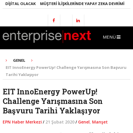
DIJITAL OLACAK
MÜŞTERI İLIŞKILERINDE YAPAY ZEKA DEVRIMI
EMLA
MENÜ
GENEL
EIT InnoEnergy PowerUp! Challenge Yarışmasına Son Başvuru
Tarihi Yaklaşıyor
EIT InnoEnergy PowerUp!
Challenge Yarışmasına Son
Başvuru Tarihi Yaklaşıyor
EPN Haber Merkezi
/
21 Şubat 2020
/
Genel
,
Manşet