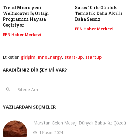
Trend Micro yeni
Saros 10 ile Günlük
WeDiscover İş Ortağı
Temizlik Daha Akıllı
Programını Hayata
Daha Sessiz
Geçiriyor
EPN Haber Merkezi
EPN Haber Merkezi
Etiketler:
girişim
,
InnoEnergy
,
start-up
,
startup
ARADIĞINIZ BIR ŞEY MI VAR?
YAZILARDAN SEÇMELER
Mars’tan Gelen Mesajı Dünyalı Baba-Kız Çözdü
1 Kasım 2024