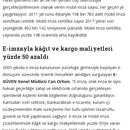
Farklı işlemlerin her an ve her yerden cep telefonuyla
gerçekleştirilmesine olanak veren mobil imza sayısı, her geçen yıl
yaygınlaşıyor. 2011 yılı sonu itibariyle 198 bin 783 adet mobil imza
sertifikası üretildi. Mobil imza sertifika sayısı 2017 yılının son
çeyreğinde 492 bin 142 seviyesine yükseldi. Mobil imza sertifika
sayısında yüzde 148 oranında artış kaydedildi.
E-imzayla kâğıt ve kargo maliyetleri
yüzde 50 azaldı
2005 yılında e-imza kanununun yürürlüğe girmesiyle başlayan e-
dönüşüm sürecinde önemli mesafeler alındığını vurgulayan
E-
GÜVEN Genel Müdürü Can Orhun
, “E-imza, ıslak imza ile aynı
hukuki geçerliliğe sahip ve elektronik ortamda gerçekleşen
işlemlerde kişilerin kimlik bilgilerinin doğruluğunu garantiliyor.
Kamudan özel sektöre, bankacılıktan e-ticarete, kurum içi
sözleşmelerden ihale süreçlerine her türlü işlemin tasarruflu,
güvenli ve hızlı yapılmasını sağlıyor. E-imza ve mobil imza
çözümlerimizle kâğıt ve kargo maliyetlerinde yüzde 50’ye varan