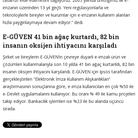
tasarruf elde edilmesini sağlıyoruz. 2005 yılında ürettiğimiz ilk e-
imzanın üzerinden 13 yıl geçti. Yeni regülasyonlarla ve
teknolojilerle bireyler ve kurumlar için e-imzanın kullanım alanları
hızla yaygınlaşmaya devam ediyor.” dedi.
E-GÜVEN 41 bin ağaç kurtardı, 82 bin
insanın oksijen ihtiyacını karşıladı
Şirket ve bireylerin E-GÜVEN’in çevreye duyarlı e-imzalı ürün ve
çözümleri kullanmalarıyla son 10 yılda 41 bin ağaç kurtarıldı, 82 bin
insanın oksijen ihtiyacını karşılandı. E-GÜVEN için Ipsos tarafından
gerçekleştirilen “Elektronik İmza Kullanım Alışkanlıkları”
araştırmasının sonuçlarına göre, e-imza kullanıcıları en çok %50 ile
e-Devlet uygulamalarını kullanıyor. Bu oranı % 49 ile kamu projeleri
takip ediyor. Bankacılık işlemleri ise %23 ile bu alanda üçüncü
sırada.