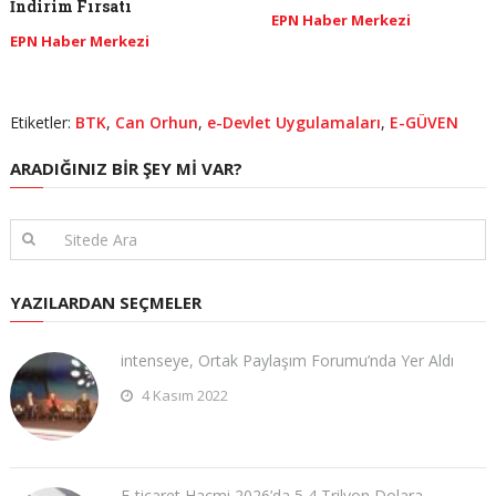
İndirim Fırsatı
EPN Haber Merkezi
EPN Haber Merkezi
Etiketler:
BTK
,
Can Orhun
,
e-Devlet Uygulamaları
,
E-GÜVEN
ARADIĞINIZ BIR ŞEY MI VAR?
YAZILARDAN SEÇMELER
intenseye, Ortak Paylaşım Forumu’nda Yer Aldı
4 Kasım 2022
E-ticaret Hacmi 2026’da 5,4 Trilyon Dolara