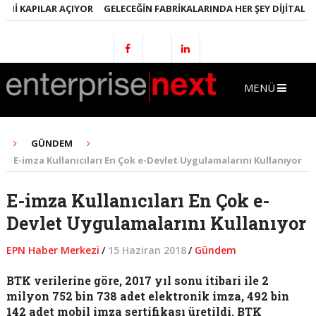
I KAPILAR AÇIYOR
GELECEĞIN FABRIKALARINDA HER ŞEY DIJITAL OLA
MENÜ
GÜNDEM
E-imza Kullanıcıları En Çok e-Devlet Uygulamalarını Kullanıyor
E-imza Kullanıcıları En Çok e-
Devlet Uygulamalarını Kullanıyor
EPN Haber Merkezi
/
15 Haziran 2018
/
Gündem
BTK verilerine göre, 2017 yıl sonu itibari ile 2
milyon 752 bin 738 adet elektronik imza, 492 bin
142 adet mobil imza sertifikası üretildi. BTK