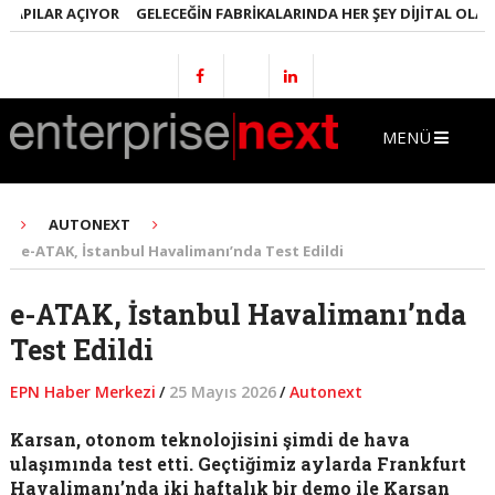
ILAR AÇIYOR
GELECEĞIN FABRIKALARINDA HER ŞEY DIJITAL OLACAK
MENÜ
AUTONEXT
e-ATAK, İstanbul Havalimanı’nda Test Edildi
e-ATAK, İstanbul Havalimanı’nda
Test Edildi
EPN Haber Merkezi
/
25 Mayıs 2026
/
Autonext
Karsan, otonom teknolojisini şimdi de hava
ulaşımında test etti. Geçtiğimiz aylarda Frankfurt
Havalimanı’nda iki haftalık bir demo ile Karsan