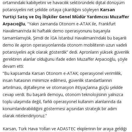
ortamındaki kabiliyetini ve havacılık sektöründeki dijital dönüşüm
potansiyelini net şekilde ortaya çıkardığını söyleyen
Karsan
Yurtiçi Satış ve Dış İlişkiler Genel Müdür Yardımcısı Muzaffer
Arpacıoğlu
, “Yakın zamanda Otonom e-ATAK ile, Frankfurt
Havalimanı’nda iki haftalık demo operasyonunu başarıyla
tamamlamıştık. Şimdi de İGA İstanbul Havalimanı’ndaki bu başarılı
demo ile apron operasyonlarında otonom mobilitenin uzun vadeli
potansiyelini açık olarak gösterdik” dedi. Apronların yüksek güvenlik
gerektiren alanlar olduğunu ifade eden Muzaffer Arpacıoğlu, şöyle
devam etti:
“Bu kapsamda Karsan Otonom e-ATAK; operasyonel verimlilik,
insan hatasının minimize edilmesi, güvenlik standartlarının
artırılması, dijitalleşme ve otomasyon ihtiyaçlarına güçlü şekilde
cevap verdi. Bu başarılı demoyu, otonom teknolojisinin yalnızca
toplu ulaşımda değil, farklı operasyonel kullanım alanlarında da
konumlandırabildiğini göstermesi açısından stratejik bir adım
olarak nitelendiriyoruz.”
Karsan, Türk Hava Yolları ve ADASTEC ekiplerinin bir araya geldiği