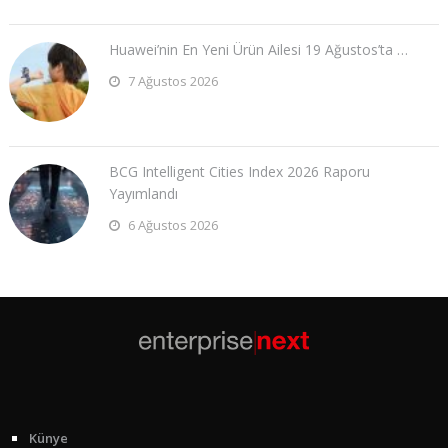
Huawei’nin En Yeni Ürün Ailesi 19 Ağustos’ta …
7 Ağustos 2026
BCG Intelligent Cities Index 2026 Raporu
Yayımlandı
6 Ağustos 2026
Künye