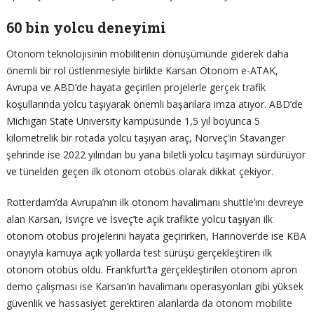
60 bin yolcu deneyimi
Otonom teknolojisinin mobilitenin dönüşümünde giderek daha
önemli bir rol üstlenmesiyle birlikte Karsan Otonom e-ATAK,
Avrupa ve ABD’de hayata geçirilen projelerle gerçek trafik
koşullarında yolcu taşıyarak önemli başarılara imza atıyor. ABD’de
Michigan State University kampüsünde 1,5 yıl boyunca 5
kilometrelik bir rotada yolcu taşıyan araç, Norveç’in Stavanger
şehrinde ise 2022 yılından bu yana biletli yolcu taşımayı sürdürüyor
ve tünelden geçen ilk otonom otobüs olarak dikkat çekiyor.
Rotterdam’da Avrupa’nın ilk otonom havalimanı shuttle’ını devreye
alan Karsan, İsviçre ve İsveç’te açık trafikte yolcu taşıyan ilk
otonom otobüs projelerini hayata geçirirken, Hannover’de ise KBA
onayıyla kamuya açık yollarda test sürüşü gerçekleştiren ilk
otonom otobüs oldu. Frankfurt’ta gerçekleştirilen otonom apron
demo çalışması ise Karsan’ın havalimanı operasyonları gibi yüksek
güvenlik ve hassasiyet gerektiren alanlarda da otonom mobilite