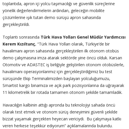
toplantıda, apron içi yolcu taşımacılığı ve güvenlik süreçlerine
yönelik değerlendirmelerin ardından, geleceğin mobilite
çözümlerine ışık tutan demo sürüşü apron sahasında
gerçekleştirildi.
Toplantı sonrasında
Türk Hava Yolları Genel Müdür Yardımcısı
Kerem Kızıltunç
, “Türk Hava Yolları olarak, Türkiye’de bir
havalimanı apron sahasında gerçekleştirilen ilk otonom otobüs
demo çalışmasına imza atarak sektörde yine öncü olduk. Karsan
Otomotiv ve ADASTEC iş birliğiyle geliştirilen otonom otobüslerle,
havalimanı operasyonlarımız için gerçekleştirdiğimiz bu test
sürüşünde Ekip Terminalimizden başlayan yolculuğumuzu,
Smartist kargo binamıza ve açık park pozisyonlarına da uğrayarak
11 kilometrelik bir rotada tamamen otonom şekilde tamamladık.
Havacılığın kalbinin attığı apronda bu teknolojiyi sahada öncü
olarak test etmek ve otonom sürüş deneyimini güvenli şekilde
bizzat yaşamak gerçekten heyecan vericiydi. Bu çalışmaya katkı
veren herkese teşekkür ediyorum” açıklamalarında bulundu.