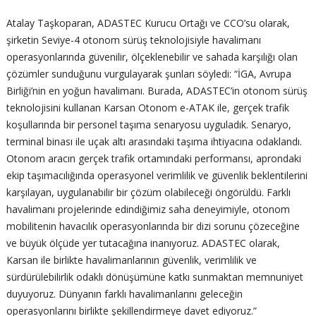
Atalay Taşkoparan, ADASTEC Kurucu Ortağı ve CCO’su olarak,
şirketin Seviye-4 otonom sürüş teknolojisiyle havalimanı
operasyonlarında güvenilir, ölçeklenebilir ve sahada karşılığı olan
çözümler sunduğunu vurgulayarak şunları söyledi: “İGA, Avrupa
Birliği’nin en yoğun havalimanı. Burada, ADASTEC’in otonom sürüş
teknolojisini kullanan Karsan Otonom e-ATAK ile, gerçek trafik
koşullarında bir personel taşıma senaryosu uyguladık. Senaryo,
terminal binası ile uçak altı arasındaki taşıma ihtiyacına odaklandı.
Otonom aracın gerçek trafik ortamındaki performansı, aprondaki
ekip taşımacılığında operasyonel verimlilik ve güvenlik beklentilerini
karşılayan, uygulanabilir bir çözüm olabileceği öngörüldü. Farklı
havalimanı projelerinde edindiğimiz saha deneyimiyle, otonom
mobilitenin havacılık operasyonlarında bir dizi sorunu çözeceğine
ve büyük ölçüde yer tutacağına inanıyoruz. ADASTEC olarak,
Karsan ile birlikte havalimanlarının güvenlik, verimlilik ve
sürdürülebilirlik odaklı dönüşümüne katkı sunmaktan memnuniyet
duyuyoruz. Dünyanın farklı havalimanlarını geleceğin
operasyonlarını birlikte şekillendirmeye davet ediyoruz.”