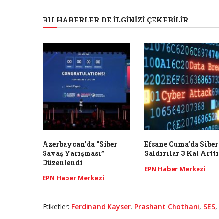
BU HABERLER DE İLGINIZI ÇEKEBILIR
Azerbaycan’da “Siber
​Efsane Cuma’da Siber
Savaş Yarışması”
Saldırılar 3 Kat Arttı
Düzenlendi
EPN Haber Merkezi
EPN Haber Merkezi
Etiketler:
Ferdinand Kayser
,
Prashant Chothani
,
SES
,