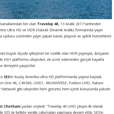
kanallarından biri olan
Travelxp 4K
, 13 Aralık 2017 tarihinden
erine Ultra HD ve HDR (Yüksek Dinamik Aralık) formatında yayın
 uydusu üzerinden yayın yapan kanal, playout ve uplink hizmetlerini
ini büyük ölçüde iyileştiren bir özellik olan HDR yayınıyla, dünyanın
de HD+ platformu izleyicileri, ek ücret ödemeden gerçek hayatla
me deneyimi yaşıyorlar.
nce
SES
‘in Kuzey Amerika Ultra HD platformunda yayına başladı.
hion One 4K, C4K360, UHD1, 4KUNIVERSE, Funbox UHD, Nature
Network gibi izleyicileri hem görüntü hem içerik konusunda yüksek
nt Chothani
şunları söyledi: “Travelxp 4K UHD çıkışını ilk olarak
e SES ile birlikte yenilik çalışmaları yapmaya devam ettik. SES’in