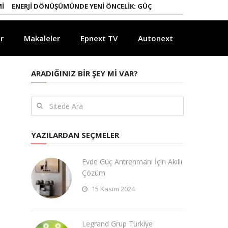
NERJI DÖNÜŞÜMÜNDE YENI ÖNCELIK: GÜÇLÜ ELEKTRIK ŞEBEKELERI
YA
r
Makaleler
Epnext TV
Autonext
ARADIĞINIZ BIR ŞEY MI VAR?
YAZILARDAN SEÇMELER
Evde Güç Antrenmanı İçin Akıllı
Çözüm
15 Kasım 2024
Legrand Grup Türkiye