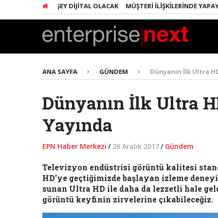
ARINDA HER ŞEY DIJITAL OLACAK
MÜŞTERI İLIŞKILERINDE YAPAY ZEK
ANA SAYFA
GÜNDEM
Dünyanın İlk Ultra H
Dünyanın İlk Ultra 
Yayında
EPN Haber Merkezi
/
26 Aralık 2017
/
Gündem
Televizyon endüstrisi görüntü kalitesi stan
HD’ye geçtiğimizde başlayan izleme deneyim
sunan Ultra HD ile daha da lezzetli hale ge
görüntü keyfinin zirvelerine çıkabileceğiz.