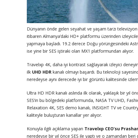
Dünyanın önde gelen seyahat ve yaşam tarzı televizyon 
itibaren Almanya’daki HD+ platformu üzerinden izleyicil
yapmaya başladı. 19.2 derece Doğu yörüngesindeki Astra
ise yine bir SES iştiraki olan MX1 platformundan alıyor.
Travelxp 4K, daha iyi kontrast sağlayarak izleyici deneyim
ilk
UHD HDR
kanalı olmayı başardı. Bu teknoloji sayesin
neredeyse aynı derecede iyi bir görüntü kalitesinde izle
Ultra HD HDR kanalı aslında ilk olarak, yaklaşık bir yıl ö
SES’in bu bölgedeki platformunda, NASA TV UHD, Fas
Relaxation 4K, SES demo kanalı, INSIGHT TV ve Country 
kaliteyle buluşturan kanallar yer alıyor.
Konuyla ilgili açıklama yapan
Travelxp CEO’su Prasha
neredeyse bir yıl önce SES ile yaptı ve o zamandan beri d