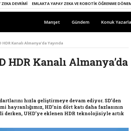
A DEVRIMI
EMLAKTA YAPAY ZEKA VE ROBOTIK ÖĞRENME DÖNEMI
E
Manşet
Gündem
Konuk Yazarla
D HDR Kanalı Almanya’da Yayında
HD HDR Kanalı Almanya’da
dartlarını hızla geliştirmeye devam ediyor. SD’den
i hayranlığımız, HD’nin dört katı daha fazlasının
ldi derken, UHD’ye eklenen HDR teknolojisiyle artık