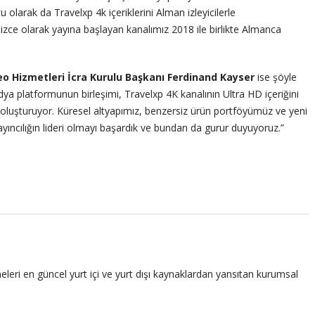
olarak da Travelxp 4k içeriklerini Alman izleyicilerle
ce olarak yayına başlayan kanalımız 2018 ile birlikte Almanca
eo Hizmetleri İcra Kurulu Başkanı Ferdinand Kayser
ise şöyle
 platformunun birleşimi, Travelxp 4K kanalının Ultra HD içeriğini
oluşturuyor. Küresel altyapımız, benzersiz ürün portföyümüz ve yeni
ayıncılığın lideri olmayı başardık ve bundan da gurur duyuyoruz.”
leri en güncel yurt içi ve yurt dışı kaynaklardan yansıtan kurumsal