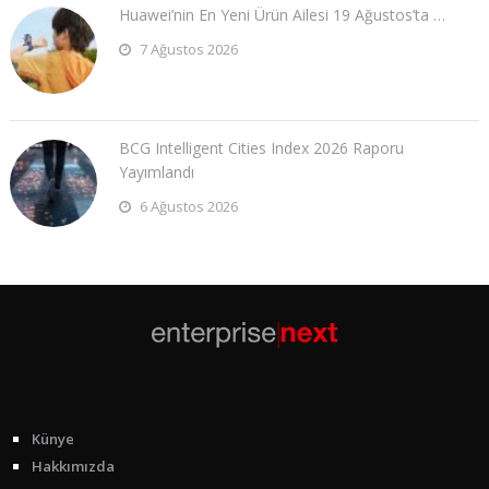
Huawei’nin En Yeni Ürün Ailesi 19 Ağustos’ta …
7 Ağustos 2026
BCG Intelligent Cities Index 2026 Raporu
Yayımlandı
6 Ağustos 2026
Künye
Hakkımızda