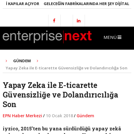
I KAPILAR AÇIYOR
GELECEĞIN FABRIKALARINDA HER ŞEY DIJITAL OLA
MENÜ
GÜNDEM
Yapay Zeka ile E-ticarette Güvensizliğe ve Dolandırıcılığa Son
Yapay Zeka ile E-ticarette
Güvensizliğe ve Dolandırıcılığa
Son
EPN Haber Merkezi
/
10 Ocak 2018
/
Gündem
iyzico, 2015’ten bu yana sürdürdüğü yapay zekâ