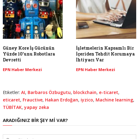
Güney Kore İş Gücünün
İşletmelerin Kapsamlı Bir
Yüzde 10’unu Robotlara
İçeriden Tehdit Korumaya
Devretti
İhtiyacı Var
EPN Haber Merkezi
EPN Haber Merkezi
Etiketler:
AI
,
Barbaros Özbugutu
,
blockchain
,
e-ticaret
,
eticaret
,
Frauctive
,
Hakan Erdoğan
,
iyzico
,
Machine learning
,
TÜBİTAK
,
yapay zeka
ARADIĞINIZ BIR ŞEY MI VAR?