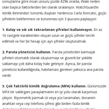
sonuçlarına göre insan unsuru yüzde 82’lik oranla, ihlale neden
olan başlıca faktörlerden biri olarak sıralanıyor. WatchGuard’ın
Kimlik Biriminden Sorumlu Başkan Yardımcısı Carla Roncato, güçlü
şifrelerin belirlenmesi ve korunması için 3 ipucunu paylaşıyor.
1. Kolay ve sık sık tekrarlanan şifreleri kullanmayın.
En az
16 rastgele karakterden oluşan uzun ve güçlü şifreler tercih
edilmeli ve her bir hesap için ayrı şifreler oluşturulmalı.
2. Parola yöneticisi kullanın.
Parola yöneticileri karmaşık
şifreleri otomatik olarak oluşturmayı ve güvenli bir şekilde
saklamayı çok daha kolay hale getiriyor. Ayrıca, bir parola
yöneticisi kullanıldığında, hatırlaması gereken yalnızca ana parola
vardır.
3. Çok faktörlü kimlik doğrulama (MFA) kullanın.
Günümüzde
MFA bir saldırganı yavaşlatmanın en iyi yolu olarak karşımıza
çıkıyor. Biyometrik parmak izi veya yüz taramaları, donanım
anahtarı veya cep telefonu şifresi gibi birden fazla kimlik