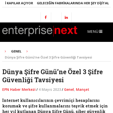
I KAPILAR AÇIYOR
GELECEĞIN FABRIKALARINDA HER ŞEY DIJITAL OLA
MENÜ
GENEL
Dünya Şifre Günü’ne Özel 3 Şifre Güvenliği Tavsiyesi
Dünya Şifre Günü’ne Özel 3 Şifre
Güvenliği Tavsiyesi
EPN Haber Merkezi
/
4 Mayıs 2023
/
Genel
,
Manşet
İnternet kullanıcılarının çevrimiçi hesaplarını
korumak ve şifre kullanmalarını teşvik etmek için
her yıl kutlanan Dünya Şifre Günü, siber güvenlik