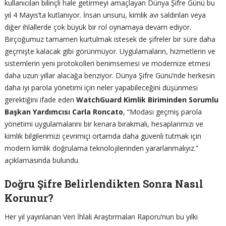
kullanıcıları bilinçli hale getirmeyi amaçlayan Dünya Şifre Günü bu
yıl 4 Mayıs’ta kutlanıyor. İnsan unsuru, kimlik avı saldırıları veya
diğer ihlallerde çok büyük bir rol oynamaya devam ediyor.
Birçoğumuz tamamen kurtulmak istesek de şifreler bir süre daha
geçmişte kalacak gibi görünmüyor. Uygulamaların, hizmetlerin ve
sistemlerin yeni protokolleri benimsemesi ve modernize etmesi
daha uzun yıllar alacağa benziyor. Dünya Şifre Günü’nde herkesin
daha iyi parola yönetimi için neler yapabileceğini düşünmesi
gerektiğini ifade eden
WatchGuard Kimlik Biriminden Sorumlu
Başkan Yardımcısı Carla Roncato
, “Modası geçmiş parola
yönetimi uygulamalarını bir kenara bırakmalı, hesaplarımızı ve
kimlik bilgilerimizi çevrimiçi ortamda daha güvenli tutmak için
modern kimlik doğrulama teknolojilerinden yararlanmalıyız.”
açıklamasında bulundu.
Doğru Şifre Belirlendikten Sonra Nasıl
Korunur?
Her yıl yayınlanan Veri İhlali Araştırmaları Raporu’nun bu yılki