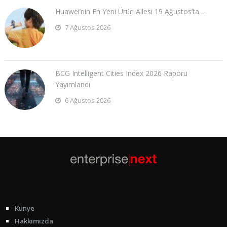
Huawei’nin En Yeni Ürün Ailesi 19 Ağustos’ta …
7 Ağustos 2026
BCG Intelligent Cities Index 2026 Raporu
Yayımlandı
6 Ağustos 2026
Künye
Hakkımızda