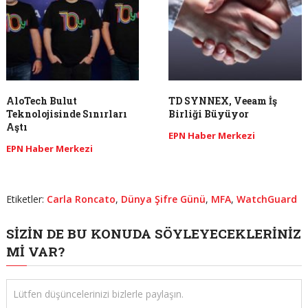
AloTech Bulut
TD SYNNEX, Veeam İş
Teknolojisinde Sınırları
Birliği Büyüyor
Aştı
EPN Haber Merkezi
EPN Haber Merkezi
Etiketler:
Carla Roncato
,
Dünya Şifre Günü
,
MFA
,
WatchGuard
SIZIN DE BU KONUDA SÖYLEYECEKLERINIZ
MI VAR?