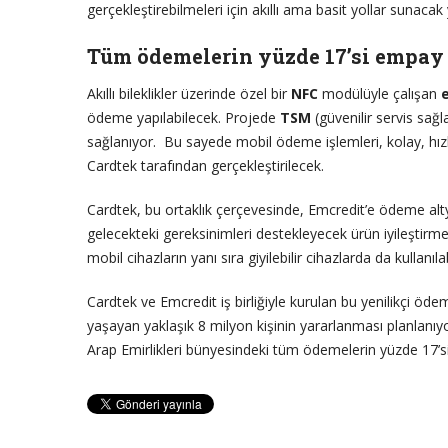
gerçekleştirebilmeleri için akıllı ama basit yollar sunacak
Tüm ödemelerin yüzde 17’si empay
Akıllı bileklikler üzerinde özel bir
NFC
modülüyle çalışan
ödeme yapılabilecek. Projede
TSM
(güvenilir servis sağl
sağlanıyor. Bu sayede mobil ödeme işlemleri, kolay, hızlı 
Cardtek tarafından gerçekleştirilecek.
Cardtek, bu ortaklık çerçevesinde, Emcredit’e ödeme altyap
gelecekteki gereksinimleri destekleyecek ürün iyileştirme
mobil cihazların yanı sıra giyilebilir cihazlarda da kullanıla
Cardtek ve Emcredit iş birliğiyle kurulan bu yenilikçi öde
yaşayan yaklaşık 8 milyon kişinin yararlanması planlanıy
Arap Emirlikleri bünyesindeki tüm ödemelerin yüzde 17’s