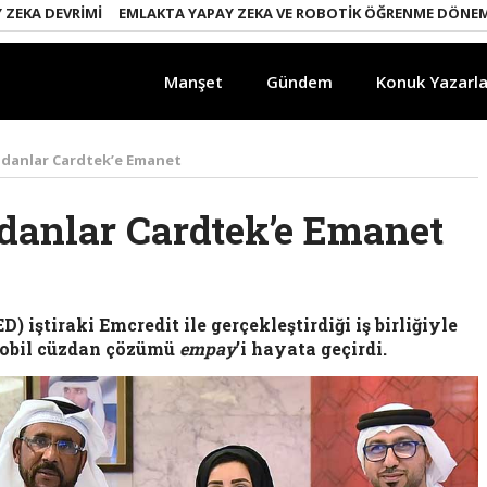
 DEVRIMI
EMLAKTA YAPAY ZEKA VE ROBOTIK ÖĞRENME DÖNEMI
EN
Manşet
Gündem
Konuk Yazarla
zdanlar Cardtek’e Emanet
danlar Cardtek’e Emanet
D) iştiraki
Emcredit
ile gerçekleştirdiği iş birliğiyle
 mobil cüzdan çözümü
empay
’i
hayata geçirdi.