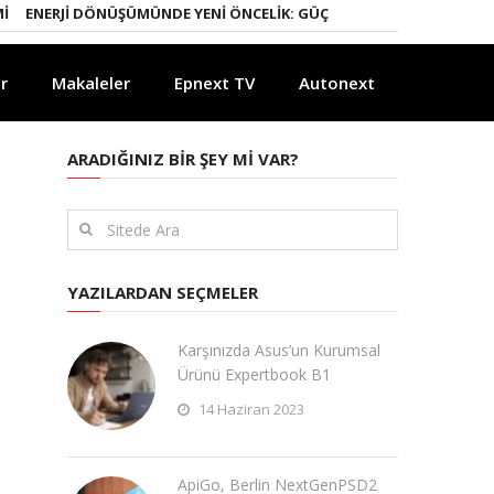
ERJI DÖNÜŞÜMÜNDE YENI ÖNCELIK: GÜÇLÜ ELEKTRIK ŞEBEKELERI
YAP
r
Makaleler
Epnext TV
Autonext
ARADIĞINIZ BIR ŞEY MI VAR?
YAZILARDAN SEÇMELER
Karşınızda Asus’un Kurumsal
Ürünü Expertbook B1
14 Haziran 2023
ApiGo, Berlin NextGenPSD2