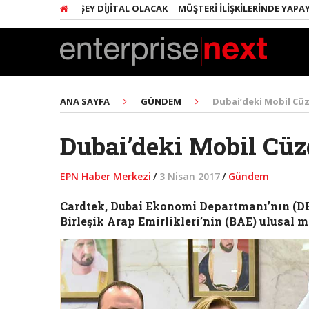
RINDA HER ŞEY DIJITAL OLACAK
MÜŞTERI İLIŞKILERINDE YAPAY ZEKA
ANA SAYFA
GÜNDEM
Dubai’deki Mobil Cü
Dubai’deki Mobil Cüz
EPN Haber Merkezi
/
3 Nisan 2017
/
Gündem
Cardtek
, Dubai Ekonomi Departmanı’nın (DE
Birleşik Arap Emirlikleri’nin (BAE) ulusal