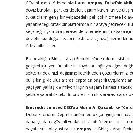
Güvenli mobil ödeme platformu
empay
, Dubai’nin Akıll
döviz büroları, perakendeciler, eğitim kurumları ve ulaşım
tüketicilerin geniş bir yelpazedeki pek çok hizmete kol
yapabileceği ortak bir platformda bir araya getirecek. Bu iş
seçeneğin yanı sıra perakende ödemelerini (mağaza içind
devletin sunduğu altyapı (elektrik, su, gaz…) hizmetlerini,
ödeyebilecekler.
Bu ortaklığın Birleşik Arap Emirlikleri’nde ödeme sistem
gelişimi için yeni fırsatlar ve faydalar sağlayacağına değ
sektöründeki hızlı değişime liderlik eden çözümlerimizi 
bu iş birliği de uluslararası çapta en başarılı uygulamalar
yaşayan yaklaşık 8 milyon kişinin yaşam kalitesi artacak;
şekilde yapılabilecek. Bu projemizin uluslararası çapta pe
Emcredit Limited CEO’su Muna Al Qassab
ise “
Car
Dubai Ekonomi Departmanı’nın bu özgün girişimini hayata 
daha iyi, daha güvenli ve daha hızlı bir ödeme ekosistem
hayatlarını kolaylaştıracak.
empay
ile Birleşik Arap Emir