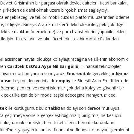
ı Devlet Girişimi’nin bir parçası olarak devlet daireleri, ticari bankalar,
 şirketleri de dahil olmak üzere birçok hizmet sağlayıcıyı,
ayca erişebileceği ve tek bir mobil cüzdan platformu üzerinden ödeme
 birliğiyle, Birleşik Arap Emirlikleri’ndeki tüketiciler, pek çok diğer
eki ve uzaktan ödemelerde) ve para transferlerini yapabilecekler,
 iletişim faturalarını ve okul ücretlerini tek bir mobil cüzdandan
leri açısından hayatı oldukça kolaylaştıracağına ve ülkenin ekonomik
inen
Cardtek CEO’su Ayşe Nil Sarigöllü
, “Finansal teknolojiler
dünyanın dört bir yanına sunuyoruz.
Emcredit
ile gerçekleştirdiğimiz
 arasında şimdiden yerini aldı.
empay
ile Birleşik Arap Emirlikleri’nde
 ödeme işlemleri ve resmî işlemler çok daha kolay ve güvenilir bir
k çok ülke için de bir model teşkil edeceğine inanıyoruz” dedi.
dtek
ile kurduğumuz bu ortaklıktan dolayı son derece mutluyuz.
geçirmeye yönelik gerçekleştirdiğimiz iş birliğimiz, herkes için
i oluşturmak suretiyle, hem tüketicilerin, hem de kurumların
likleri’nde yaşayan insanlara finansal ve finansal olmayan işlemlerini