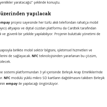
 yenilikler yaratacağız” şeklinde konuştu.
 üzerinden yapılacak
empay
projesi sayesinde her türlü akılı telefondan rahatça mobil
ayıcı) altyapısı ve dijital cüzdan platformu da Cardtek tarafından
ve güvenli bir şekilde yapılabiliyor. Projenin buluttaki yönetimi de
ısıyla birlikte mobil sektör bilgisini, işletimsel hizmetleri ve
lerini de sağlayacak.
NFC
teknolojisinden yararlanan bu çözüm,
bilecek.
me sistemi platformundan 3 yıl içerisinde Birleşik Arap Emirlikleri’nde
or.
NFC
modülü yüklü mikro SD kartların dağıtılmasını takiben Birleşik
inin
empay
ile yapılacağı öngörülüyor.