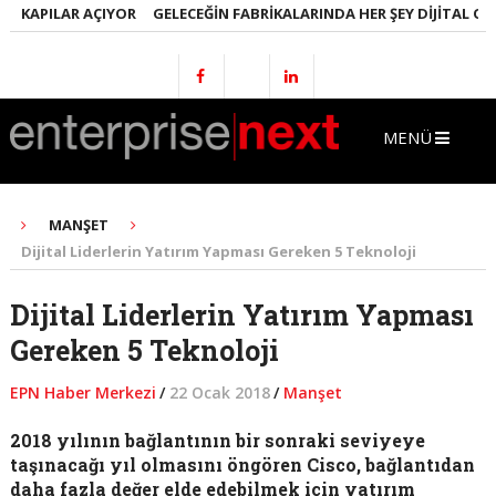
KAPILAR AÇIYOR
GELECEĞIN FABRIKALARINDA HER ŞEY DIJITAL OLACA
MENÜ
MANŞET
Dijital Liderlerin Yatırım Yapması Gereken 5 Teknoloji
Dijital Liderlerin Yatırım Yapması
Gereken 5 Teknoloji
EPN Haber Merkezi
/
22 Ocak 2018
/
Manşet
2018 yılının bağlantının bir sonraki seviyeye
taşınacağı yıl olmasını öngören Cisco, bağlantıdan
daha fazla değer elde edebilmek için yatırım