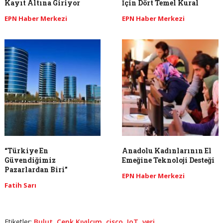
Kayıt Altına Giriyor
İçin Dört Temel Kural
EPN Haber Merkezi
EPN Haber Merkezi
“Türkiye En
Anadolu Kadınlarının El
Güvendiğimiz
Emeğine Teknoloji Desteği
Pazarlardan Biri”
EPN Haber Merkezi
Fatih Sarı
Etiketler:
Bulut
,
Cenk Kıvılcım
,
cisco
,
IoT
,
veri