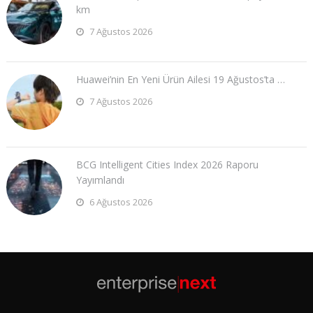
km
7 Ağustos 2026
Huawei’nin En Yeni Ürün Ailesi 19 Ağustos’ta …
7 Ağustos 2026
BCG Intelligent Cities Index 2026 Raporu
Yayımlandı
6 Ağustos 2026