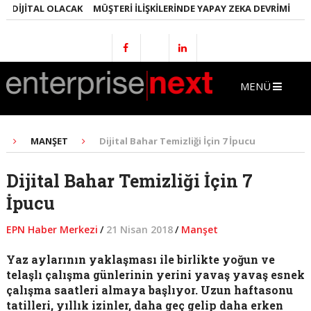
IJITAL OLACAK
MÜŞTERI İLIŞKILERINDE YAPAY ZEKA DEVRIMI
EMLAK
MENÜ
MANŞET
Dijital Bahar Temizliği İçin 7 İpucu
Dijital Bahar Temizliği İçin 7
İpucu
EPN Haber Merkezi
/
21 Nisan 2018
/
Manşet
Yaz aylarının yaklaşması ile birlikte yoğun ve
telaşlı çalışma günlerinin yerini yavaş yavaş esnek
çalışma saatleri almaya başlıyor. Uzun haftasonu
tatilleri, yıllık izinler, daha geç gelip daha erken