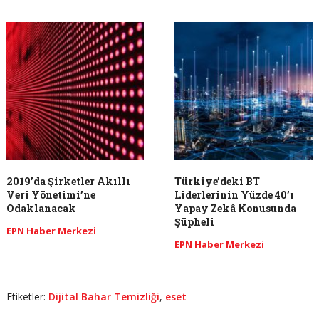
​2019’da Şirketler Akıllı
Türkiye’deki BT
Veri Yönetimi’ne
Liderlerinin Yüzde 40’ı
Odaklanacak
Yapay Zekâ Konusunda
Şüpheli
EPN Haber Merkezi
EPN Haber Merkezi
Etiketler:
Dijital Bahar Temizliği
,
eset