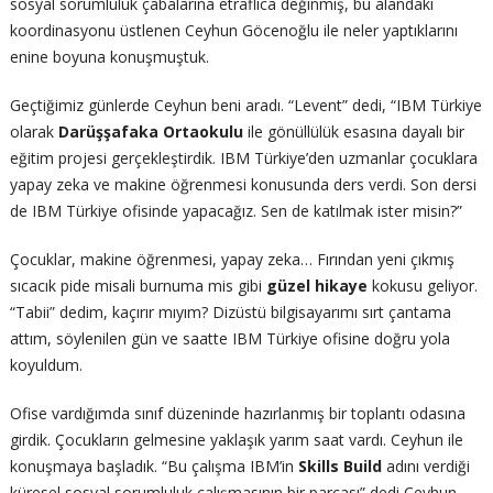
sosyal sorumluluk çabalarına etraflıca değinmiş, bu alandaki
koordinasyonu üstlenen Ceyhun Göcenoğlu ile neler yaptıklarını
enine boyuna konuşmuştuk.
Geçtiğimiz günlerde Ceyhun beni aradı. “Levent” dedi, “IBM Türkiye
olarak
Darüşşafaka
Ortaokulu
ile gönüllülük esasına dayalı bir
eğitim projesi gerçekleştirdik. IBM Türkiye’den uzmanlar çocuklara
yapay zeka ve makine öğrenmesi konusunda ders verdi. Son dersi
de IBM Türkiye ofisinde yapacağız. Sen de katılmak ister misin?”
Çocuklar, makine öğrenmesi, yapay zeka… Fırından yeni çıkmış
sıcacık pide misali burnuma mis gibi
güzel hikaye
kokusu geliyor.
“Tabii” dedim, kaçırır mıyım? Dizüstü bilgisayarımı sırt çantama
attım, söylenilen gün ve saatte IBM Türkiye ofisine doğru yola
koyuldum.
Ofise vardığımda sınıf düzeninde hazırlanmış bir toplantı odasına
girdik. Çocukların gelmesine yaklaşık yarım saat vardı. Ceyhun ile
konuşmaya başladık. “Bu çalışma IBM’in
Skills Build
adını verdiği
küresel sosyal sorumluluk çalışmasının bir parçası” dedi Ceyhun.