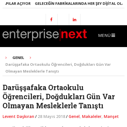
ILAR AÇIYOR
GELECEĞIN FABRIKALARINDA HER ŞEY DIJITAL OLACAK
MENÜ
GENEL
Darüşşafaka Ortaokulu Öğrencileri, Doğdukları Gün Var
Olmayan Mesleklerle Tanıştı
Darüşşafaka Ortaokulu
Öğrencileri, Doğdukları Gün Var
Olmayan Mesleklerle Tanıştı
Levent Daşkıran
/
28 Mayıs 2018
/
Genel
,
Makaleler
,
Manşet