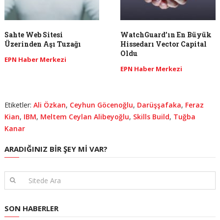
Sahte Web Sitesi
WatchGuard’ın En Büyük
Üzerinden Aşı Tuzağı
Hissedarı Vector Capital
Oldu
EPN Haber Merkezi
EPN Haber Merkezi
Etiketler:
Ali Özkan
,
Ceyhun Göcenoğlu
,
Darüşşafaka
,
Feraz
Kian
,
IBM
,
Meltem Ceylan Alibeyoğlu
,
Skills Build
,
Tuğba
Kanar
ARADIĞINIZ BIR ŞEY MI VAR?
SON HABERLER