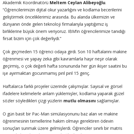
Akademik Koordinatörü
Meltem Ceylan Alibeyoğlu
.
“Öğrencilerimizin dijital okur yazarlığını ve kodlama becerilerini
geliştirmek önceliklerimiz arasında. Bu alanda ülkemizin ve
dünyanın önde gelen teknoloji firmalarıyla yaptığımız iş
birliklerine büyük önem veriyoruz. IBM’in öğrencilerimize tanıdığı
fırsat bizim için çok değerliydi.”
Çok geçmeden 15 öğrenci odaya girdi. Son 10 haftalarını makine
öğrenmesi ve yapay zeka gibi kavramlarla haşır neşir olarak
geçirmiş, o çok değerli hafta sonununda her gün ikişer saatini bu
işe ayırmaktan gocunmamış pırıl pırıl 15 genç.
Haftalarca farklı projeler üzerinde çalışmışlar. Sayısal ve görsel
ifadelere kelimelerle anlam yüklemişler, kodlama yaparak güzel
sözler söyledikleri çizgi yüzlerin
mutlu olmasını
sağlamışlar.
O gün basit bir Pac-Man simülasyonunu baz alan ve makine
öğrenmesinin temellerine hakim olmayı gerektiren ödevin
sonuçları sunmak üzere gelmişlerdi. Öğrenciler sınırlı bir matris