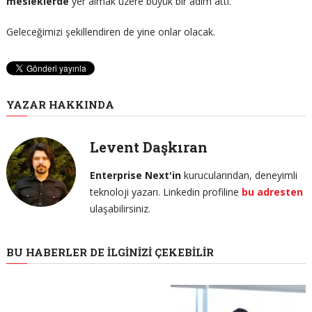
mesleklerde
yer almak üzere büyük bir adım attı.
Geleceğimizi şekillendiren de yine onlar olacak.
YAZAR HAKKINDA
Levent Daşkıran
Enterprise Next'in
kurucularından, deneyimli
teknoloji yazarı. Linkedin profiline
bu adresten
ulaşabilirsiniz.
BU HABERLER DE İLGINIZI ÇEKEBILIR