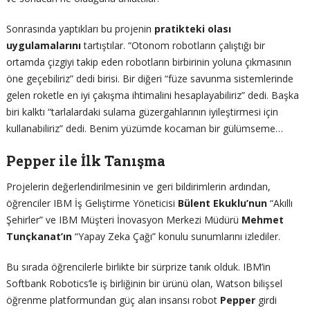
Sonrasında yaptıkları bu projenin
pratikteki olası
uygulamalarını
tartıştılar. “Otonom robotların çalıştığı bir
ortamda çizgiyi takip eden robotların birbirinin yoluna çıkmasının
öne geçebiliriz” dedi birisi. Bir diğeri “füze savunma sistemlerinde
gelen roketle en iyi çakışma ihtimalini hesaplayabiliriz” dedi. Başka
biri kalktı “tarlalardaki sulama güzergahlarının iyileştirmesi için
kullanabiliriz” dedi. Benim yüzümde kocaman bir gülümseme…
Pepper ile İlk Tanışma
Projelerin değerlendirilmesinin ve geri bildirimlerin ardından,
öğrenciler IBM İş Geliştirme Yöneticisi
Bülent Ekuklu’nun
“Akıllı
Şehirler” ve IBM Müşteri İnovasyon Merkezi Müdürü
Mehmet
Tunçkanat’ın
“Yapay Zeka Çağı” konulu sunumlarını izlediler.
Bu sırada öğrencilerle birlikte bir sürprize tanık olduk. IBM’in
Softbank Robotics’le iş birliğinin bir ürünü olan, Watson bilişsel
öğrenme platformundan güç alan insansı robot
Pepper
girdi