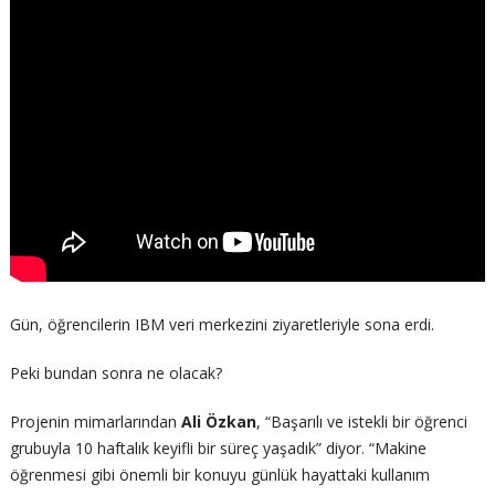
Gün, öğrencilerin IBM veri merkezini ziyaretleriyle sona erdi.
Peki bundan sonra ne olacak?
Projenin mimarlarından
Ali Özkan
, “Başarılı ve istekli bir öğrenci
grubuyla 10 haftalık keyifli bir süreç yaşadık” diyor. “Makine
öğrenmesi gibi önemli bir konuyu günlük hayattaki kullanım