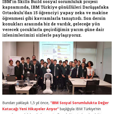
IBM’in Skills Build sosyal sorumluluk projesi
kapsamında, IBM Türkiye gönüllüleri Darüşşafaka
Ortaokulu’dan 15 öğrenciyi yapay zeka ve makine
öğrenmesi gibi kavramlarla tanıştırdı. Son dersin
konukları arasında biz de vardık, geleceğe yön
verecek çocuklarla geçirdiğimiz yarım güne dair
izlenimlerimizi sizlerle paylaşıyoruz.
Bundan yaklaşık 1,5 yıl önce,
“IBM Sosyal Sorumlulukta Değer
Katacağı Yeni Hikayeler Arıyor”
başlığıyla IBM Türkiye’nin