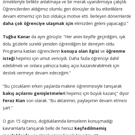
örnekleriyle birlikte anlatmaya ve bir merak uyandırmaya çalıştık.
Öğrencilerden aldığımız olumlu geri dönüşler de bu etkinliklere
devam etmemiz için bizi oldukça motive etti. İlerleyen dönemlerde
daha çok öğrenciye ulaşmak için
elimizden geleni yapacağız.”
Tuğba Kanar
da aynı görüşte: “Her anını keyifle geçirdiğim, ışık
dolu gözlerle sürekli yeniden öğrendiğim bir deneyim oldu.
Programa katılan öğrencilerin
konuya olan ilgisi
ve
öğrenme
isteği
hepimiz için umut vericiydi. Daha fazla öğrenciyi dahil
edebilmek ve onlara yalnızca bakış açısı kazandırabilmek için
destek vermeye devam edeceğim.”
“Bu çocukların erken yaşlarda makine öğrenmesiyle tanışarak
bakış açılarını genişletmeleri
hepimiz için büyük kazanç” diyor
Feraz Kian
son olarak. “Bu aktarımın, paylaşımın devam etmesi
şart.”
O gün 15 öğrenci, doğduklarında kimselerin konuşmadığı
kavramlarla tanışarak belki de henüz
keşfedilmemiş