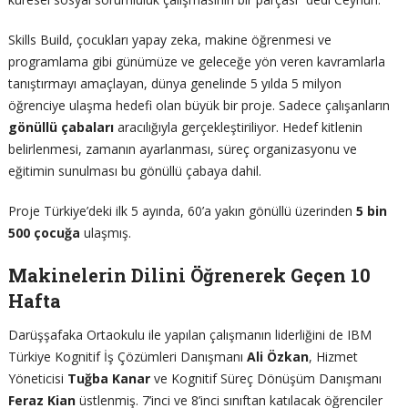
Skills Build, çocukları yapay zeka, makine öğrenmesi ve
programlama gibi günümüze ve geleceğe yön veren kavramlarla
tanıştırmayı amaçlayan, dünya genelinde 5 yılda 5 milyon
öğrenciye ulaşma hedefi olan büyük bir proje. Sadece çalışanların
gönüllü çabaları
aracılığıyla gerçekleştiriliyor. Hedef kitlenin
belirlenmesi, zamanın ayarlanması, süreç organizasyonu ve
eğitimin sunulması bu gönüllü çabaya dahil.
Proje Türkiye’deki ilk 5 ayında, 60’a yakın gönüllü üzerinden
5 bin
500 çocuğa
ulaşmış.
Makinelerin Dilini Öğrenerek Geçen 10
Hafta
Darüşşafaka Ortaokulu ile yapılan çalışmanın liderliğini de IBM
Türkiye Kognitif İş Çözümleri Danışmanı
Ali Özkan
, Hizmet
Yöneticisi
Tuğba Kanar
ve Kognitif Süreç Dönüşüm Danışmanı
Feraz Kian
üstlenmiş. 7’inci ve 8’inci sınıftan katılacak öğrenciler