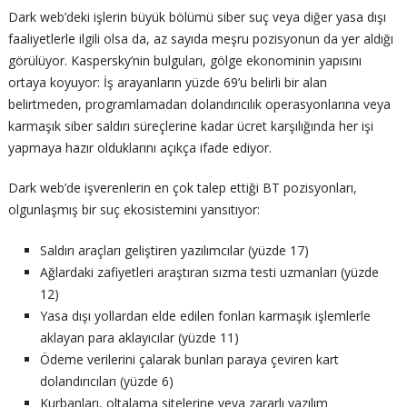
Dark web’deki işlerin büyük bölümü siber suç veya diğer yasa dışı
faaliyetlerle ilgili olsa da, az sayıda meşru pozisyonun da yer aldığı
görülüyor. Kaspersky’nin bulguları, gölge ekonominin yapısını
ortaya koyuyor: İş arayanların yüzde 69’u belirli bir alan
belirtmeden, programlamadan dolandırıcılık operasyonlarına veya
karmaşık siber saldırı süreçlerine kadar ücret karşılığında her işi
yapmaya hazır olduklarını açıkça ifade ediyor.
Dark web’de işverenlerin en çok talep ettiği BT pozisyonları,
olgunlaşmış bir suç ekosistemini yansıtıyor:
Saldırı araçları geliştiren yazılımcılar (yüzde 17)
Ağlardaki zafiyetleri araştıran sızma testi uzmanları (yüzde
12)
Yasa dışı yollardan elde edilen fonları karmaşık işlemlerle
aklayan para aklayıcılar (yüzde 11)
Ödeme verilerini çalarak bunları paraya çeviren kart
dolandırıcıları (yüzde 6)
Kurbanları, oltalama sitelerine veya zararlı yazılım