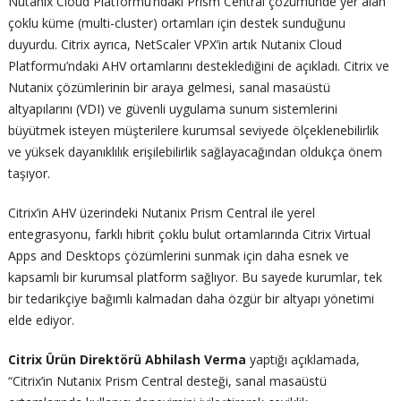
Nutanix Cloud Platformu’ndaki Prism Central çözümünde yer alan
çoklu küme (multi-cluster) ortamları için destek sunduğunu
duyurdu. Citrix ayrıca, NetScaler VPX’in artık Nutanix Cloud
Platformu’ndaki AHV ortamlarını desteklediğini de açıkladı. Citrix ve
Nutanix çözümlerinin bir araya gelmesi, sanal masaüstü
altyapılarını (VDI) ve güvenli uygulama sunum sistemlerini
büyütmek isteyen müşterilere kurumsal seviyede ölçeklenebilirlik
ve yüksek dayanıklılık erişilebilirlik sağlayacağından oldukça önem
taşıyor.
Citrix’in AHV üzerindeki Nutanix Prism Central ile yerel
entegrasyonu, farklı hibrit çoklu bulut ortamlarında Citrix Virtual
Apps and Desktops çözümlerini sunmak için daha esnek ve
kapsamlı bir kurumsal platform sağlıyor. Bu sayede kurumlar, tek
bir tedarikçiye bağımlı kalmadan daha özgür bir altyapı yönetimi
elde ediyor.
Citrix Ürün Direktörü Abhilash Verma
yaptığı açıklamada,
“Citrix’in Nutanix Prism Central desteği, sanal masaüstü