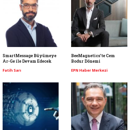
SmartMessage Büyümeye
BeeMagnetics’te Cem
Ar-Ge ile Devam Edecek
Bodur Dönemi
Fatih Sarı
EPN Haber Merkezi