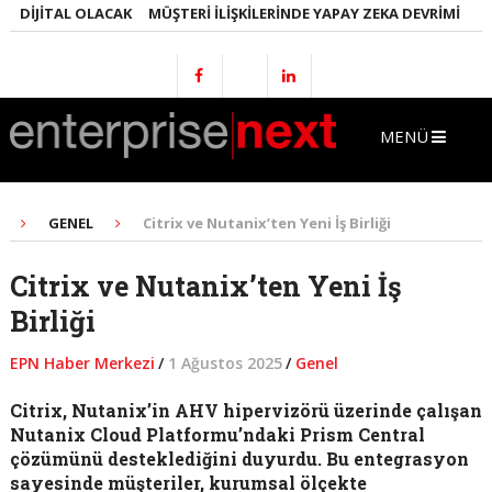
DIJITAL OLACAK
MÜŞTERI İLIŞKILERINDE YAPAY ZEKA DEVRIMI
EMLA
MENÜ
GENEL
Citrix ve Nutanix’ten Yeni İş Birliği
Citrix ve Nutanix’ten Yeni İş
Birliği
EPN Haber Merkezi
/
1 Ağustos 2025
/
Genel
Citrix, Nutanix’in AHV hipervizörü üzerinde çalışan
Nutanix Cloud Platformu’ndaki Prism Central
çözümünü desteklediğini duyurdu. Bu entegrasyon
sayesinde müşteriler, kurumsal ölçekte