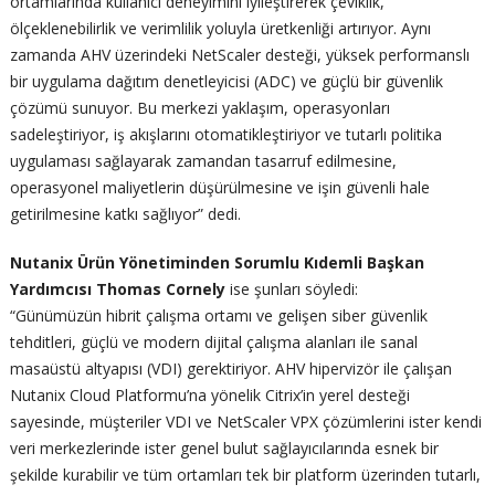
ortamlarında kullanıcı deneyimini iyileştirerek çeviklik,
ölçeklenebilirlik ve verimlilik yoluyla üretkenliği artırıyor. Aynı
zamanda AHV üzerindeki NetScaler desteği, yüksek performanslı
bir uygulama dağıtım denetleyicisi (ADC) ve güçlü bir güvenlik
çözümü sunuyor. Bu merkezi yaklaşım, operasyonları
sadeleştiriyor, iş akışlarını otomatikleştiriyor ve tutarlı politika
uygulaması sağlayarak zamandan tasarruf edilmesine,
operasyonel maliyetlerin düşürülmesine ve işin güvenli hale
getirilmesine katkı sağlıyor” dedi.
Nutanix Ürün Yönetiminden Sorumlu Kıdemli Başkan
Yardımcısı Thomas Cornely
ise şunları söyledi:
“Günümüzün hibrit çalışma ortamı ve gelişen siber güvenlik
tehditleri, güçlü ve modern dijital çalışma alanları ile sanal
masaüstü altyapısı (VDI) gerektiriyor. AHV hipervizör ile çalışan
Nutanix Cloud Platformu’na yönelik Citrix’in yerel desteği
sayesinde, müşteriler VDI ve NetScaler VPX çözümlerini ister kendi
veri merkezlerinde ister genel bulut sağlayıcılarında esnek bir
şekilde kurabilir ve tüm ortamları tek bir platform üzerinden tutarlı,