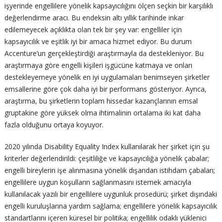
işyerinde engellilere yönelik kapsayıcılığını ölçen seçkin bir karşılıklı
değerlendirme aracı. Bu endeksin altı yıllık tarihinde inkar
edilemeyecek açıklıkta olan tek bir şey var: engelliler için
kapsayıcılık ve eşitlik iyi bir amaca hizmet ediyor. Bu durum
Accenture’un gerçekleştirdiği araştırmayla da destekleniyor. Bu
araştırmaya göre engelli kişileri işgücüne katmaya ve onları
destekleyemeye yönelik en iyi uygulamaları benimseyen şirketler
emsallerine göre çok daha iyi bir performans gösteriyor. Ayrıca,
araştırma, bu şirketlerin toplam hissedar kazançlarının emsal
gruptakine göre yüksek olma ihtimalinin ortalama iki kat daha
fazla olduğunu ortaya koyuyor.
2020 yılında Disability Equality Index kullanılarak her şirket için şu
kriterler değerlendirildi: çeşitliliğe ve kapsayıcılığa yönelik çabalar;
engelli bireylerin işe alınmasına yönelik dışarıdan istihdam çabaları;
engellilere uygun koşulların sağlanmasını istemek amacıyla
kullanılacak yazılı bir engellilere uygunluk prosedürü; şirket dışındaki
engelli kuruluşlarına yardım sağlama; engellilere yönelik kapsayıcılık
standartlarını içeren küresel bir politika; engellilik odaklı yüklenici