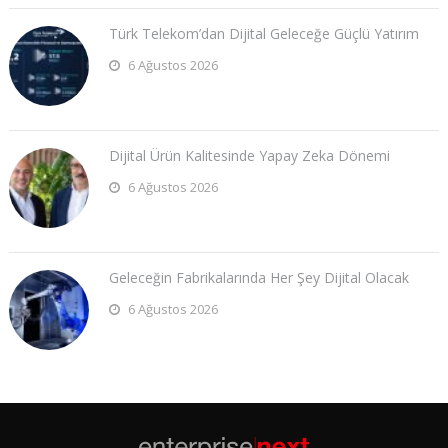
Türk Telekom’dan Dijital Geleceğe Güçlü Yatırım
6 Ağustos 2026
Dijital Ürün Kalitesinde Yapay Zeka Dönemi
6 Ağustos 2026
Geleceğin Fabrikalarında Her Şey Dijital Olacak
6 Ağustos 2026