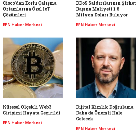
Cisco’dan Zorlu Çalışma
DDoS Saldırılarının Şirket
Ortamlarına Özel IoT
Başına Maliyeti 1,6
Çözümleri
Milyon Doları Buluyor
EPN Haber Merkezi
EPN Haber Merkezi
Küresel Ölçekli Web3
Dijital Kimlik Doğrulama,
Girişimi Hayata Geçirildi
Daha da Önemli Hale
Gelecek
EPN Haber Merkezi
EPN Haber Merkezi