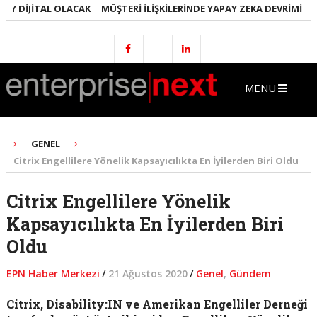
 DIJITAL OLACAK
MÜŞTERI İLIŞKILERINDE YAPAY ZEKA DEVRIMI
EML
MENÜ
GENEL
Citrix Engellilere Yönelik Kapsayıcılıkta En İyilerden Biri Oldu
Citrix Engellilere Yönelik
Kapsayıcılıkta En İyilerden Biri
Oldu
EPN Haber Merkezi
/
21 Ağustos 2020
/
Genel
,
Gündem
Citrix, Disability:IN ve Amerikan Engelliler Derneği