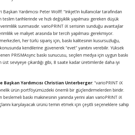
aşkan Yardımcısı Peter Wolff: “Inkjet’in kullanıcılar tarafından
 teslim tarihlerinde ve hızlı değişiklik yapılması gereken düşük
erimlilik sunmasıdır. varioPRINT iX serisinin sunduğu avantajlar
rimlilik ve maliyet arasında bir tercih yapılması gerekmiyor.
merkezleri, her türlü sipariş için, baskı kalitesinin kusursuzluğu,
i konusunda kendilerine güvenerek “evet” yanıtını verebilir. Yüksek
eklenen PRISMAsync baskı sunucusu, seçilen medya için uygun baskı
 üst seviyeye çıkardığı gibi, 8 saate kadar üretimlerde daha iyi
e Başkan Yardımcısı Christian Unterberger
: “varioPRINT iX
yönelik ürün portföyümüzdeki önemli bir güçlendirmelerden biridir.
 beslemeli baskı makinesinin yanında yerini alan varioPRINT iX
tiyaçlarını karşılayacak ürünü temin etmek için çeşitli seçeneklere sahip