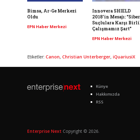
Bimsa, Ar-Ge Merkezi
Innovera SHIELD
Oldu
2018’in Mesajı: “Siber
Suçlulara Karşı Birli
EPN Haber Merkezi
Çalışmamız Şart”
EPN Haber Merkezi
Etiketler:
Canon
,
Christian Unterberger
,
iQuariusiX
Künye
Hakkımızda
RSS
Enterprise Next
Copyright © 2026.