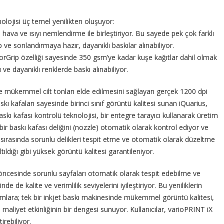
olojisi üç temel yenilikten oluşuyor:
hava ve ısıyı nemlendirme ile birleştiriyor. Bu sayede pek çok farklı
 sonlandırmaya hazır, dayanıklı baskılar alınabiliyor.
rGrip özelliği sayesinde 350 gsm’ye kadar kuşe kağıtlar dahil olmak
e dayanıklı renklerde baskı alınabiliyor.
 ve mükemmel cilt tonları elde edilmesini sağlayan gerçek 1200 dpi
kı kafaları sayesinde birinci sınıf görüntü kalitesi sunan iQuarius,
baskı kafası kontrolü teknolojisi, bir entegre tarayıcı kullanarak üretim
 bir baskı kafası deliğini (nozzle) otomatik olarak kontrol ediyor ve
iş sırasında sorunlu delikleri tespit etme ve otomatik olarak düzeltme
ıldığı gibi yüksek görüntü kalitesi garantileniyor.
ı öncesinde sorunlu sayfaları otomatik olarak tespit edebilme ve
e de kalite ve verimlilik seviyelerini iyileştiriyor. Bu yeniliklerin
rumlara; tek bir inkjet baskı makinesinde mükemmel görüntü kalitesi,
maliyet etkinliğinin bir dengesi sunuyor. Kullanıcılar, varioPRINT iX
irebiliyor.