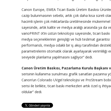
Canon Europe, EMEA Ticari Baskı Üretim Baskısı Ürünleri B
cazip bulunmasının sebebi, artık çok daha kısa süreli olan
hacimli işlerin çok miktarlarda üretilmesinde mükemmel v
sayesinde, artık kalite ve medya aralığı arasında ya da ve
varioPRINT iX’in üstün teknolojisi sayesinde, ticari baskı 
medya seçeneklerinin genişliği ve hızlı teslimat garantis
performanslı, medya odaklı bir iş akışı tarafından dest
parametrelerini otomatik olarak ayarlayarak verimliliği en
seviyede planlama yapılmasını sağlıyor” dedi.
Canon Üretim Baskısı, Pazarlama Kurulu Başkanı v
serisinin kullanıma sunulması grafik sanatları pazarına 
Canon’un Colorado UVgel teknolojisi ve ProStream bobin
serisi ile birlikte, ticari baskı merkezleri artık özel iş ih
oldular” dedi.