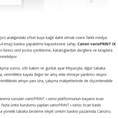
sm aralığındaki ofset kuşe kağıt dahil olmak üzere farklı medya
4 imaj) baskısı yapabilme kapasitesine sahip.
Canon varioPRINT iX
birinci sınıf posta içeriklerine, kataloglardan dergilere ve kitaplara
etebiliyor.
şma süresi, sıfır bakım ve günlük ayar ihtiyacıyla, diğer tabaka
nda, verimlilikte kayda değer bir artış elde etmeye yardımcı oluyor.
mlilikteki artışın yanı sıra, çalışma maliyetlerinde de ölçümlenebilir
ullanıma sunulan varioPRINT i-serisi platformunun başarısı esas
fazla ünite kurulumu yapılan varioPRINT i-serisi; ticari baskı
ına yönelik tabaka besleme inkjet üretim baskısı pazarında Canon’u