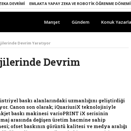
 DEVRIMI
EMLAKTA YAPAY ZEKA VE ROBOTIK ÖĞRENME DÖNEMI
EN
Manşet
Gündem
Konuk Yazarla
ilerinde Devrim Yaratıyor
jilerinde Devrim
üstriyel baskı alanlarındaki uzmanlığını geliştirdiği
yor. Canon son olarak; iQuariusiX teknolojisiyle
inkjet baskı makinesi varioPRINT iX serisinin
imaj arasında değişen üretim hacmine sahip
esi; ofset baskının görüntü kalitesi ve medya aralığı