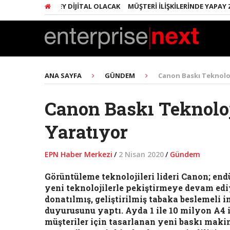
RINDA HER ŞEY DIJITAL OLACAK
MÜŞTERI İLIŞKILERINDE YAPAY ZEKA
ANA SAYFA
GÜNDEM
Canon Baskı Teknoloj
Canon Baskı Teknolo
Yaratıyor
EPN Haber Merkezi
/
2 Nisan 2020
/
Gündem
Görüntüleme teknolojileri lideri Canon; end
yeni teknolojilerle pekiştirmeye devam edi
donatılmış, geliştirilmiş tabaka beslemeli 
duyurusunu yaptı. Ayda 1 ile 10 milyon A4 
müşteriler için tasarlanan yeni baskı makin