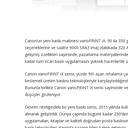
Canon’un yeni baskı makinesi varioPRINT iX, 90 ila 350 g
seçeneklerine ve saatte 9000 SRA3 imaj (dakikada 320 A
gelişmiş özellikleri sayesinde; pazarlama materyallerinden 
kadar tüm ticari baskı uygulamasını yüksek hacimlerde ür
Canon varioPRINT iX serisi, yüzde 90’ı aşan ortalama çalı
beslemeli üretim baskısı teknolojileriyle karşılaştırıldığı
Bununla birlikte Canon varioPRINT iX serisi sayesinde veri
düşüşler gözleniyor.
Devrim niteliğindeki bu yeni baskı serisi, 2015 yılında k
alınarak geliştirildi. Dünya çapında bugüne kadar 250’den 
uygulamaları, kitaplar ve kaliteli doğrudan posta baskıs
baskı teknolojileri alanında pazarın lideri haline getiriyor.