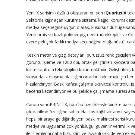
Yeni iX serisinin özünü oluşturan en son
iQuariusiX
tekn
Sektörde çığır açan kurutma sistemi, kağıdı korumak için 
medya seçeneğine uygun olarak, kusursuz düzlüğe sahip ve
Yenilenmiş su bazlı polimer pigment mürekkepler ve Colo
üzere pek çok farklı medya seçeneğine olağanüstü, canlı v
Keskin metin ve çizgi detayları, pürüzsüz renk geçişleri
görüntü işleme ve 1200 dpi, ortak geliştirilen Kyocera bas
kalite kontrolü teknolojileri bulunmaktadır. Geliştirilmiş 
sırasında iz oluşma olasılığını ortadan kaldırmak için her
hizalandırıyor. Baskı kafası çalışma aktivitesi kontrolü, 
becerisi kazandırıyor ve bu şekilde çalışmama süresi azalt
Canon varioPRINT iX, tüm bu özellikleriyle birlikte bask
çıkarabilme özelliğine sahip. Hassas kağıt aktarımı sayesind
hepsi bir araya geldiğinde yeni baskı makinesi serisi ku
medya ve uygulama çok yönlülüğü, güvenilir verimlilik ve 
ile işlemlerini daha hızlı, kârlı ve güvenli şekilde gerçekleşt