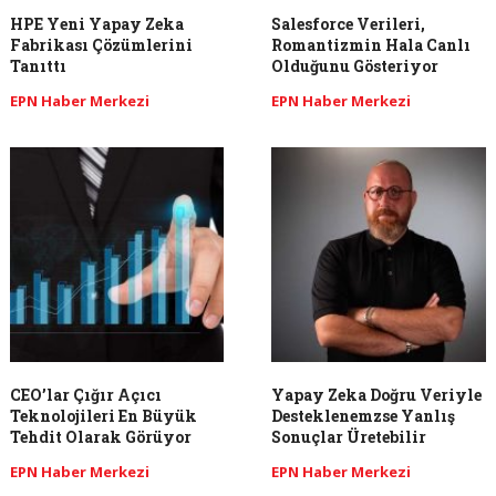
HPE Yeni Yapay Zeka
Salesforce Verileri,
Fabrikası Çözümlerini
Romantizmin Hala Canlı
Tanıttı
Olduğunu Gösteriyor
EPN Haber Merkezi
EPN Haber Merkezi
CEO’lar Çığır Açıcı
Yapay Zeka Doğru Veriyle
Teknolojileri En Büyük
Desteklenemzse Yanlış
Tehdit Olarak Görüyor
Sonuçlar Üretebilir
EPN Haber Merkezi
EPN Haber Merkezi