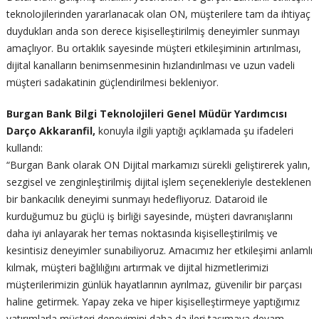
teknolojilerinden yararlanacak olan ON, müşterilere tam da ihtiyaç
duydukları anda son derece kişiselleştirilmiş deneyimler sunmayı
amaçlıyor. Bu ortaklık sayesinde müşteri etkileşiminin artırılması,
dijital kanalların benimsenmesinin hızlandırılması ve uzun vadeli
müşteri sadakatinin güçlendirilmesi bekleniyor.
Burgan Bank Bilgi Teknolojileri Genel Müdür Yardımcısı
Darço Akkaranfil,
konuyla ilgili yaptığı açıklamada şu ifadeleri
kullandı:
“Burgan Bank olarak ON Dijital markamızı sürekli geliştirerek yalın,
sezgisel ve zenginleştirilmiş dijital işlem seçenekleriyle desteklenen
bir bankacılık deneyimi sunmayı hedefliyoruz. Dataroid ile
kurduğumuz bu güçlü iş birliği sayesinde, müşteri davranışlarını
daha iyi anlayarak her temas noktasında kişiselleştirilmiş ve
kesintisiz deneyimler sunabiliyoruz. Amacımız her etkileşimi anlamlı
kılmak, müşteri bağlılığını artırmak ve dijital hizmetlerimizi
müşterilerimizin günlük hayatlarının ayrılmaz, güvenilir bir parçası
haline getirmek. Yapay zeka ve hiper kişiselleştirmeye yaptığımız
yatırımlarla müşteri deneyimini daha da ileri taşımaya devam