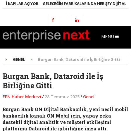
I KAPILAR AÇIYOR
GELECEĞIN FABRIKALARINDA HER ŞEY DIJITAL OLA
MENÜ
GENEL
Burgan Bank, Dataroid ile İş Birliğine Gitti
Burgan Bank, Dataroid ile İş
Birliğine Gitti
EPN Haber Merkezi
/
28 Temmuz 2025
/
Genel
Burgan Bank ON Dijital Bankacılık, yeni nesil mobil
bankacılık kanalı ON Mobil için, yapay zeka
destekli dijital analitik ve müşteri etkileşimi
platformu Dataroid ile iş birliğine imza attı.