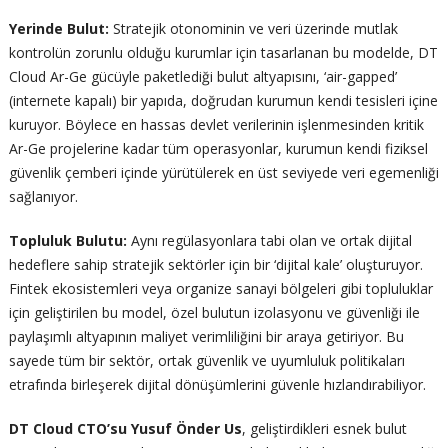
Yerinde Bulut:
Stratejik otonominin ve veri üzerinde mutlak
kontrolün zorunlu olduğu kurumlar için tasarlanan bu modelde, DT
Cloud Ar-Ge gücüyle paketlediği bulut altyapısını, ‘air-gapped’
(internete kapalı) bir yapıda, doğrudan kurumun kendi tesisleri içine
kuruyor. Böylece en hassas devlet verilerinin işlenmesinden kritik
Ar-Ge projelerine kadar tüm operasyonlar, kurumun kendi fiziksel
güvenlik çemberi içinde yürütülerek en üst seviyede veri egemenliği
sağlanıyor.
Topluluk Bulutu:
Aynı regülasyonlara tabi olan ve ortak dijital
hedeflere sahip stratejik sektörler için bir ‘dijital kale’ oluşturuyor.
Fintek ekosistemleri veya organize sanayi bölgeleri gibi topluluklar
için geliştirilen bu model, özel bulutun izolasyonu ve güvenliği ile
paylaşımlı altyapının maliyet verimliliğini bir araya getiriyor. Bu
sayede tüm bir sektör, ortak güvenlik ve uyumluluk politikaları
etrafında birleşerek dijital dönüşümlerini güvenle hızlandırabiliyor.
DT Cloud CTO’su Yusuf Önder Us
, geliştirdikleri esnek bulut