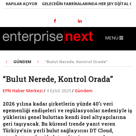
KAPILAR AÇIYOR
GELECEĞIN FABRIKALARINDA HER ŞEY DIJITAL OLACA
MENÜ
GÜNDEM
“Bulut Nerede, Kontrol Orada”
“Bulut Nerede, Kontrol Orada”
EPN Haber Merkezi
/
4 Eylül 2025
/
Gündem
2026 yılına kadar şirketlerin yüzde 40’ı veri
egemenliği endişeleri ve regülasyonlar nedeniyle iş
yüklerini genel buluttan kendi özel altyapılarına
geri taşıyacak. Bu küresel trende yanıt veren
Türkiye’nin yerli bulut sağlayıcısı DT Cloud,