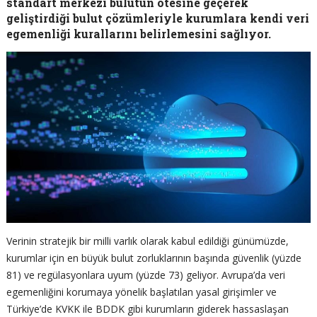
standart merkezi bulutun ötesine geçerek
geliştirdiği bulut çözümleriyle kurumlara kendi veri
egemenliği kurallarını belirlemesini sağlıyor.
Verinin stratejik bir milli varlık olarak kabul edildiği günümüzde,
kurumlar için en büyük bulut zorluklarının başında güvenlik (yüzde
81) ve regülasyonlara uyum (yüzde 73) geliyor. Avrupa’da veri
egemenliğini korumaya yönelik başlatılan yasal girişimler ve
Türkiye’de KVKK ile BDDK gibi kurumların giderek hassaslaşan