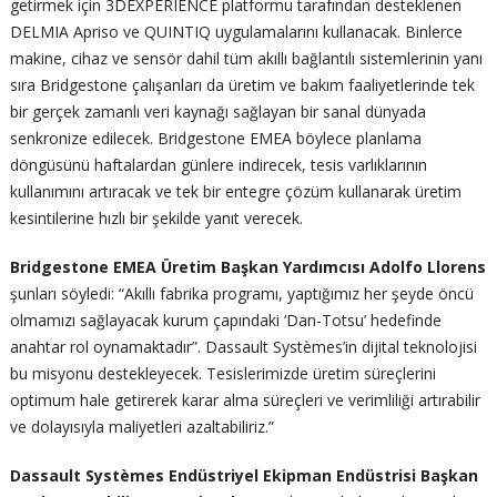
getirmek için 3DEXPERIENCE platformu tarafından desteklenen
DELMIA Apriso ve QUINTIQ uygulamalarını kullanacak. Binlerce
makine, cihaz ve sensör dahil tüm akıllı bağlantılı sistemlerinin yanı
sıra Bridgestone çalışanları da üretim ve bakım faaliyetlerinde tek
bir gerçek zamanlı veri kaynağı sağlayan bir sanal dünyada
senkronize edilecek. Bridgestone EMEA böylece planlama
döngüsünü haftalardan günlere indirecek, tesis varlıklarının
kullanımını artıracak ve tek bir entegre çözüm kullanarak üretim
kesintilerine hızlı bir şekilde yanıt verecek.
Bridgestone EMEA Üretim Başkan Yardımcısı Adolfo Llorens
şunları söyledi: “Akıllı fabrika programı, yaptığımız her şeyde öncü
olmamızı sağlayacak kurum çapındaki ‘Dan-Totsu’ hedefinde
anahtar rol oynamaktadır”. Dassault Systèmes’in dijital teknolojisi
bu misyonu destekleyecek. Tesislerimizde üretim süreçlerini
optimum hale getirerek karar alma süreçleri ve verimliliği artırabilir
ve dolayısıyla maliyetleri azaltabiliriz.”
Dassault Systèmes Endüstriyel Ekipman Endüstrisi Başkan