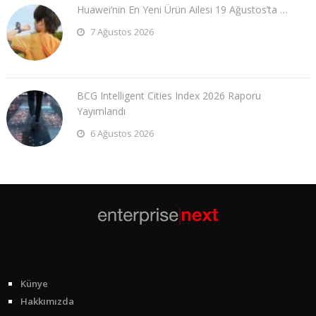
Huawei’nin En Yeni Ürün Ailesi 19 Ağustos’ta …
7 Ağustos 2026
BCG Intelligent Cities Index 2026 Raporu
Yayımlandı
6 Ağustos 2026
Künye
Hakkımızda