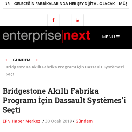
OR
GELECEĞIN FABRIKALARINDA HER ŞEY DIJITAL OLACAK
MÜŞTERI İ
MENÜ
GÜNDEM
Bridgestone Akıllı Fabrika Programı İçin Dassault Systèmes’i
Seçti
Bridgestone Akıllı Fabrika
Programı İçin Dassault Systèmes’i
Seçti
EPN Haber Merkezi
/
30 Ocak 2019
/
Gündem