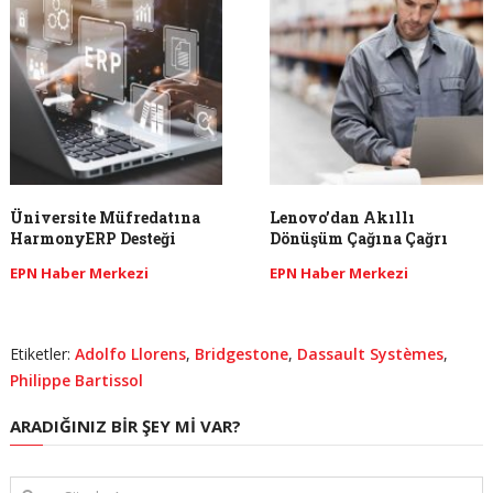
Üniversite Müfredatına
Lenovo’dan Akıllı
HarmonyERP Desteği
Dönüşüm Çağına Çağrı
EPN Haber Merkezi
EPN Haber Merkezi
Etiketler:
Adolfo Llorens
,
Bridgestone
,
Dassault Systèmes
,
Philippe Bartissol
ARADIĞINIZ BIR ŞEY MI VAR?