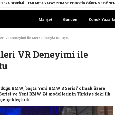
A DEVRIMI
EMLAKTA YAPAY ZEKA VE ROBOTIK ÖĞRENME DÖNEMI
E
Manşet
Gündem
Konuk Yazarla
ri VR Deneyimi ile Meraklılarıyla Buluştu
eri VR Deneyimi ile
tu
olduğu BMW, başta Yeni BMW 3 Serisi’ olmak üzere
risi ve Yeni BMW Z4 modellerinin Türkiye’deki ilk
gerçekleştirdi.