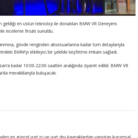
ğin geldiği en üstün teknoloji ile donatılan BMW VR Deneyimi
le inceleme fırsatı sunuldu.
ımına, gövde renginden aksesuarlarına kadar tüm detaylarıyla
ndeki BMW’yi etkileyici bir şekilde keşfetme imkanı sağladı.
’a kadar 10:00-22:00 saatleri aralığında ziyaret edildi. BMW VR
da meraklılarıyla buluşacak.
leri en güncel yurt içi ve yurt dışı kaynaklardan yansıtan kurumsal