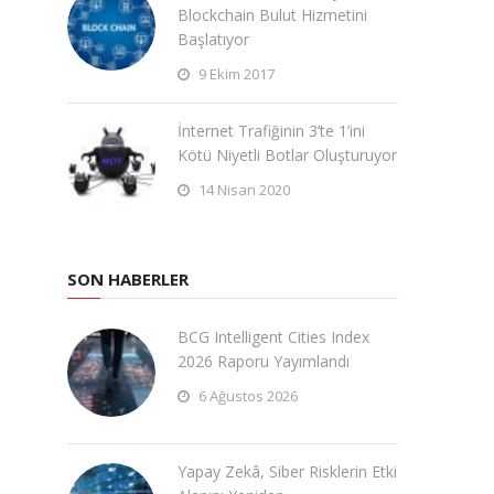
Blockchain Bulut Hizmetini
Başlatıyor
9 Ekim 2017
İnternet Trafiğinin 3’te 1’ini
Kötü Niyetli Botlar Oluşturuyor
14 Nisan 2020
SON HABERLER
BCG Intelligent Cities Index
2026 Raporu Yayımlandı
6 Ağustos 2026
Yapay Zekâ, Siber Risklerin Etki