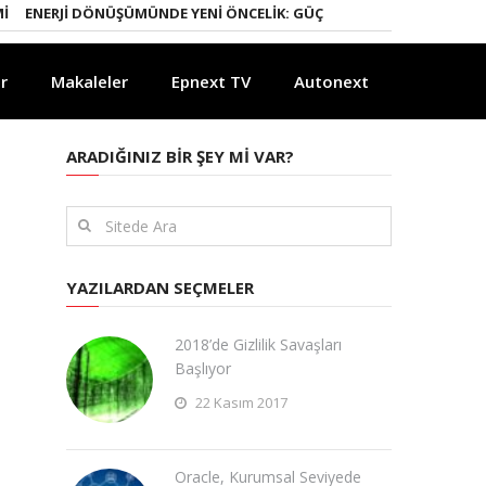
NERJI DÖNÜŞÜMÜNDE YENI ÖNCELIK: GÜÇLÜ ELEKTRIK ŞEBEKELERI
YA
r
Makaleler
Epnext TV
Autonext
ARADIĞINIZ BIR ŞEY MI VAR?
YAZILARDAN SEÇMELER
2018’de Gizlilik Savaşları
Başlıyor
22 Kasım 2017
Oracle, Kurumsal Seviyede