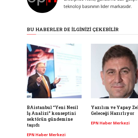
teknoloji basınının lider markasıdır.
BU HABERLER DE İLGINIZI ÇEKEBILIR
BAistanbul “Yeni Nesil
Yazılım ve Yapay Ze
İş Analizi” konseptini
Geleceği Hazırlıyor
sektörün gündemine
EPN Haber Merkezi
taşıdı
EPN Haber Merkezi