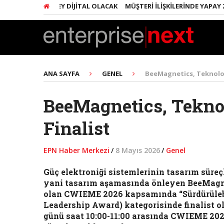
RINDA HER ŞEY DIJITAL OLACAK
MÜŞTERI İLIŞKILERINDE YAPAY ZEKA 
ANA SAYFA
GENEL
BeeMagnetics, Teknoloji
BeeMagnetics, Tekno
Finalist
EPN Haber Merkezi
/
8 Mayıs 2026
/
Genel
Güç elektroniği sistemlerinin tasarım süre
yani tasarım aşamasında önleyen BeeMagneti
olan CWIEME 2026 kapsamında “Sürdürülebil
Leadership Award) kategorisinde finalist 
günü saat 10:00-11:00 arasında CWIEME 202