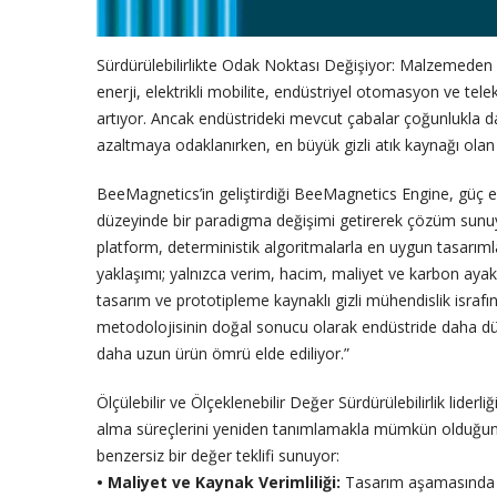
Sürdürülebilirlikte Odak Noktası Değişiyor: Malzemede
enerji, elektrikli mobilite, endüstriyel otomasyon ve tele
artıyor. Ancak endüstrideki mevcut çabalar çoğunlukla da
azaltmaya odaklanırken, en büyük gizli atık kaynağı olan 
BeeMagnetics’in geliştirdiği BeeMagnetics Engine, güç e
düzeyinde bir paradigma değişimi getirerek çözüm sunuy
platform, deterministik algoritmalarla en uygun tasarımla
yaklaşımı; yalnızca verim, hacim, maliyet ve karbon aya
tasarım ve prototipleme kaynaklı gizli mühendislik israfı
metodolojisinin doğal sonucu olarak endüstride daha dü
daha uzun ürün ömrü elde ediliyor.”
Ölçülebilir ve Ölçeklenebilir Değer Sürdürülebilirlik lide
alma süreçlerini yeniden tanımlamakla mümkün olduğuna i
benzersiz bir değer teklifi sunuyor:
• Maliyet ve Kaynak Verimliliği:
Tasarım aşamasında do