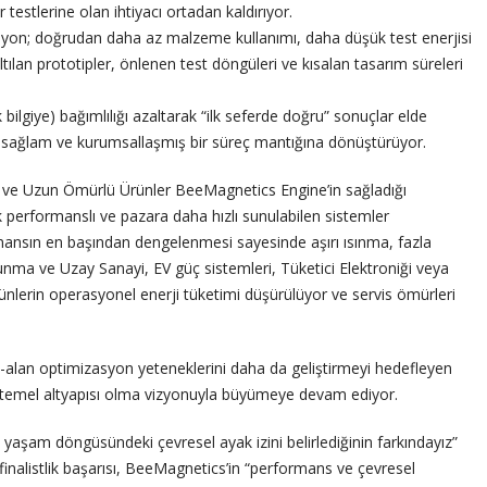
testlerine olan ihtiyacı ortadan kaldırıyor.
syon; doğrudan daha az malzeme kullanımı, daha düşük test enerjisi
tılan prototipler, önlenen test döngüleri ve kısalan tasarım süreleri
 bilgiye) bağımlılığı azaltarak “ilk seferde doğru” sonuçlar elde
ir, sağlam ve kurumsallaşmış bir süreç mantığına dönüştürüyor.
lir ve Uzun Ömürlü Ürünler BeeMagnetics Engine’in sağladığı
k performanslı ve pazara daha hızlı sunulabilen sistemler
rmansın en başından dengelenmesi sayesinde aşırı ısınma, fazla
unma ve Uzay Sanayi, EV güç sistemleri, Tüketici Elektroniği veya
ürünlerin operasyonel enerji tüketimi düşürülüyor ve servis ömürleri
u-alan optimizasyon yeteneklerini daha da geliştirmeyi hedefleyen
n temel altyapısı olma vizyonuyla büyümeye devam ediyor.
yaşam döngüsündeki çevresel ayak izini belirlediğinin farkındayız”
nalistlik başarısı, BeeMagnetics’in “performans ve çevresel