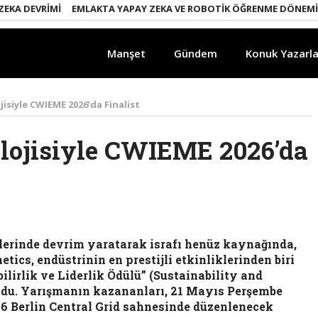
DEVRIMI
EMLAKTA YAPAY ZEKA VE ROBOTIK ÖĞRENME DÖNEMI
EN
Manşet
Gündem
Konuk Yazarla
siyle CWIEME 2026’da Finalist
lojisiyle CWIEME 2026’da
çlerinde devrim yaratarak israfı henüz kaynağında,
cs, endüstrinin en prestijli etkinliklerinden biri
irlik ve Liderlik Ödülü” (Sustainability and
oldu. Yarışmanın kazananları, 21 Mayıs Perşembe
6 Berlin Central Grid sahnesinde düzenlenecek