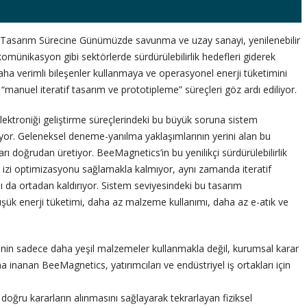
n Tasarım Sürecine Günümüzde savunma ve uzay sanayi, yenilenebilir
komünikasyon gibi sektörlerde sürdürülebilirlik hedefleri giderek
ha verimli bileşenler kullanmaya ve operasyonel enerji tüketimini
“manuel iteratif tasarım ve prototipleme” süreçleri göz ardı ediliyor.
lektroniği geliştirme süreçlerindeki bu büyük soruna sistem
or. Geleneksel deneme-yanılma yaklaşımlarının yerini alan bu
rı doğrudan üretiyor. BeeMagnetics’in bu yenilikçi sürdürülebilirlik
k izi optimizasyonu sağlamakla kalmıyor, aynı zamanda iteratif
nı da ortadan kaldırıyor. Sistem seviyesindeki bu tasarım
şük enerji tüketimi, daha az malzeme kullanımı, daha az e-atık ve
rliğinin sadece daha yeşil malzemeler kullanmakla değil, kurumsal karar
nanan BeeMagnetics, yatırımcıları ve endüstriyel iş ortakları için
ğru kararların alınmasını sağlayarak tekrarlayan fiziksel