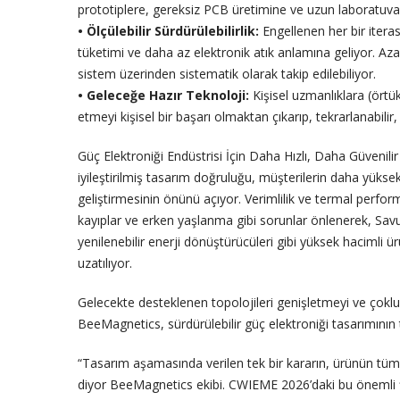
prototiplere, gereksiz PCB üretimine ve uzun laboratuvar 
• Ölçülebilir Sürdürülebilirlik:
Engellenen her bir itera
tüketimi ve daha az elektronik atık anlamına geliyor. Azal
sistem üzerinden sistematik olarak takip edilebiliyor.
• Geleceğe Hazır Teknoloji:
Kişisel uzmanlıklara (örtük
etmeyi kişisel bir başarı olmaktan çıkarıp, tekrarlanabil
Güç Elektroniği Endüstrisi İçin Daha Hızlı, Daha Güveni
iyileştirilmiş tasarım doğruluğu, müşterilerin daha yükse
geliştirmesinin önünü açıyor. Verimlilik ve termal perfo
kayıplar ve erken yaşlanma gibi sorunlar önlenerek, Sav
yenilenebilir enerji dönüştürücüleri gibi yüksek hacimli 
uzatılıyor.
Gelecekte desteklenen topolojileri genişletmeyi ve çokl
BeeMagnetics, sürdürülebilir güç elektroniği tasarımını
“Tasarım aşamasında verilen tek bir kararın, ürünün tüm 
diyor BeeMagnetics ekibi. CWIEME 2026’daki bu önemli fi