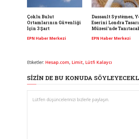
Çoklu Bulut
Dassault Systèmes, Y
Ortamlarının Güvenliği
Eserini Londra Tasar
İçin 3 Şart
Müzesi’nde Tanıtaca
EPN Haber Merkezi
EPN Haber Merkezi
Etiketler:
Hesap.com
,
Limit
,
Lütfi Kalaycı
SIZIN DE BU KONUDA SÖYLEYECEKL