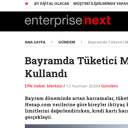
ARINDA HER ŞEY DIJITAL OLACAK
MÜŞTERI İLIŞKILERINDE YAPAY ZEK
ANA SAYFA
GÜNDEM
Bayramda Tüketici Me
Bayramda Tüketici M
Kullandı
EPN Haber Merkezi
/
12 Haziran 2026
/
Gündem
Bayram döneminde artan harcamalar, tüketic
Hesap.com verilerine göre bireyler ihtiyaç
limitlerini değerlendirirken, kredi kartı ha
gerçekleşti.