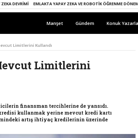
A DEVRIMI
EMLAKTA YAPAY ZEKA VE ROBOTIK ÖĞRENME DÖNEMI
E
Manşet
Gündem
Konuk Yazarla
vcut Limitlerini Kullandı
evcut Limitlerini
ilerin finansman tercihlerine de yansıdı.
 kredisi kullanmak yerine mevcut kredi kartı
cmindeki artış ihtiyaç kredilerinin üzerinde