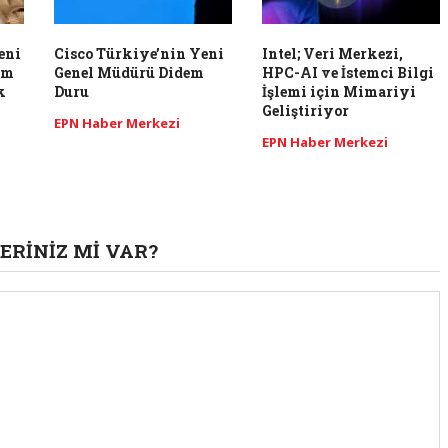
eni
Cisco Türkiye’nin Yeni
Intel; Veri Merkezi,
ım
Genel Müdürü Didem
HPC-AI ve İstemci Bilgi
k
Duru
İşlemi için Mimariyi
Geliştiriyor
EPN Haber Merkezi
EPN Haber Merkezi
ERINIZ MI VAR?