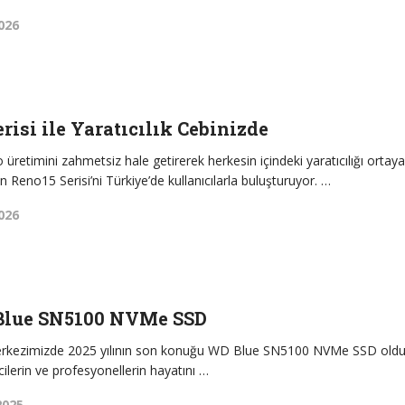
026
risi ile Yaratıcılık Cebinizde
üretimini zahmetsiz hale getirerek herkesin içindeki yaratıcılığı ortay
Reno15 Serisi’ni Türkiye’de kullanıcılarla buluşturuyor. …
026
Blue SN5100 NVMe SSD
merkezimizde 2025 yılının son konuğu WD Blue SN5100 NVMe SSD oldu
icilerin ve profesyonellerin hayatını …
2025