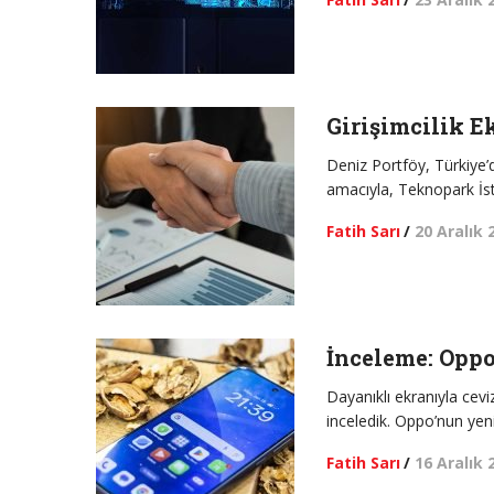
Girişimcilik E
Deniz Portföy, Türkiye’d
amacıyla, Teknopark İst
Fatih Sarı
/
20 Aralık 
İnceleme: Oppo
Dayanıklı ekranıyla cevi
inceledik. Oppo’nun yeni
Fatih Sarı
/
16 Aralık 