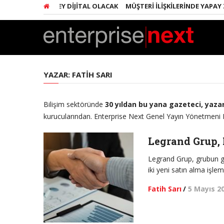
INDA HER ŞEY DIJITAL OLACAK
MÜŞTERI İLIŞKILERINDE YAPAY ZEKA 
YAZAR:
FATIH SARI
Bilişim sektöründe
30 yıldan bu yana gazeteci, yaz
kurucularından. Enterprise Next Genel Yayın Yönetmeni Fa
Legrand Grup, 
Legrand Grup, grubun ge
iki yeni satın alma işle
Fatih Sarı
/
5 Mayıs 2