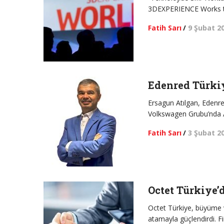
3DEXPERIENCE Works to
Fatih Sarı
/
9 Şubat 2
Edenred Türkiy
Ersagun Atılgan, Edenre
Volkswagen Grubu’nda A
Fatih Sarı
/
3 Şubat 2
Octet Türkiye’
Octet Türkiye, büyüme 
atamayla güçlendirdi. F