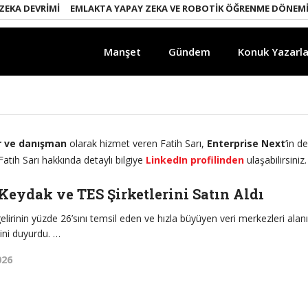
DEVRIMI
EMLAKTA YAPAY ZEKA VE ROBOTIK ÖĞRENME DÖNEMI
ENE
Manşet
Gündem
Konuk Yazarla
ar ve danışman
olarak hizmet veren Fatih Sarı,
Enterprise Next
’in de
tih Sarı hakkında detaylı bilgiye
LinkedIn profilinden
ulaşabilirsiniz.
Keydak ve TES Şirketlerini Satın Aldı
lirinin yüzde 26’sını temsil eden ve hızla büyüyen veri merkezleri alan
mini duyurdu. …
026