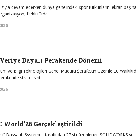
ızıyla devam ederken dünya genelindeki spor tutkunlarını ekran başın
 organizasyon, farklı türde …
2026
 Veriye Dayalı Perakende Dönemi
üm ve Bilgi Teknolojileri Genel Müdürü Şerafettin Özer ile LC Waikiki’
 perakende stratejisini …
2026
World’26 Gerçekleştirildi
tası” Dassault Systèmes tarafından 27.si düzenlenen SOLIDWORKS ve