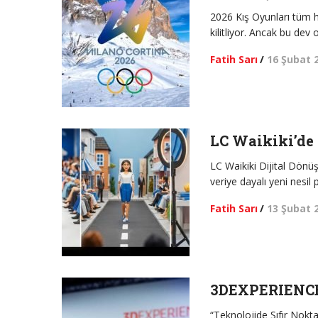
2026 Kış Oyunları tüm h
kilitliyor. Ancak bu dev
Fatih Sarı
/
16 Şubat 
LC Waikiki’de
LC Waikiki Dijital Dönüş
veriye dayalı yeni nesil
Fatih Sarı
/
13 Şubat 
3DEXPERIENCE 
“Teknolojide Sıfır Nok