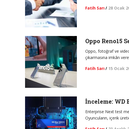
Fatih Sarı
/
28 Ocak 2
Oppo Reno15 Se
Oppo, fotoğraf ve video 
çıkarmasına imkân veren 
Fatih Sarı
/
15 Ocak 2
İnceleme: WD 
Enterprise Next test 
Oyuncuların, içerik üret
Fatih Sarı
/
23 Aralık 