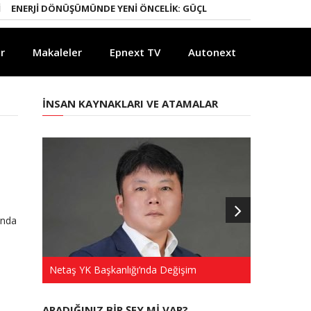
RJI DÖNÜŞÜMÜNDE YENI ÖNCELIK: GÜÇLÜ ELEKTRIK ŞEBEKELERI
YAPA
r
Makaleler
Epnext TV
Autonext
İNSAN KAYNAKLARI VE ATAMALAR
ında
Netaş YK Başkanlığı’nda Değişim
Türkkep’te 
ARADIĞINIZ BIR ŞEY MI VAR?