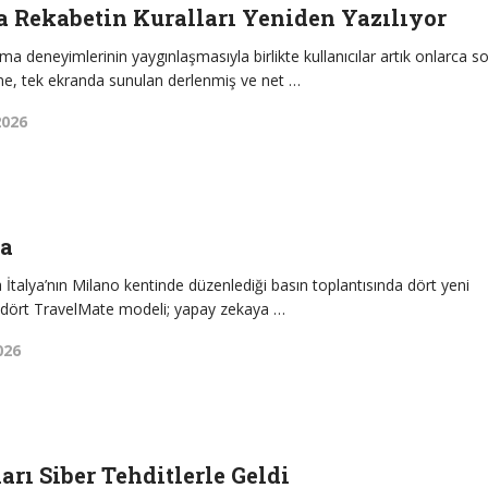
a Rekabetin Kuralları Yeniden Yazılıyor
a deneyimlerinin yaygınlaşmasıyla birlikte kullanıcılar artık onlarca s
ne, tek ekranda sunulan derlenmiş ve net …
2026
da
 İtalya’nın Milano kentinde düzenlediği basın toplantısında dört yeni
i dört TravelMate modeli; yapay zekaya …
026
arı Siber Tehditlerle Geldi