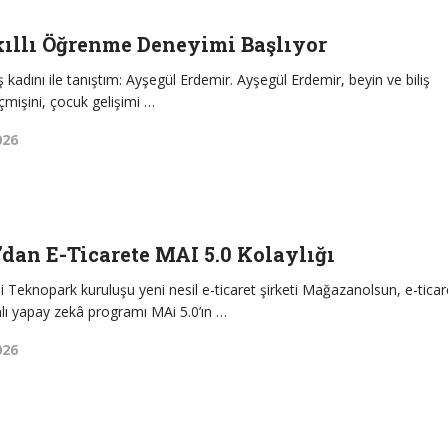
kıllı Öğrenme Deneyimi Başlıyor
ş kadını ile tanıştım: Ayşegül Erdemir. Ayşegül Erdemir, beyin ve biliş
mişini, çocuk gelişimi …
026
an E-Ticarete MAI 5.0 Kolaylığı
si Teknopark kuruluşu yeni nesil e-ticaret şirketi Mağazanolsun, e-ticar
lı yapay zekâ programı MAi 5.0’ın …
026