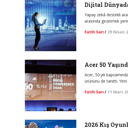
Dijital Dünyad
Yapay zekâ destekli aram
arasında gezinmek yeri
Fatih Sarı
/
29 Nisan 
Acer 50 Yaşın
Acer, 50.yılı kapsamında
ürününü de tanıttı. Yen
Fatih Sarı
/
11 Mart 2
2026 Kış Oyunl