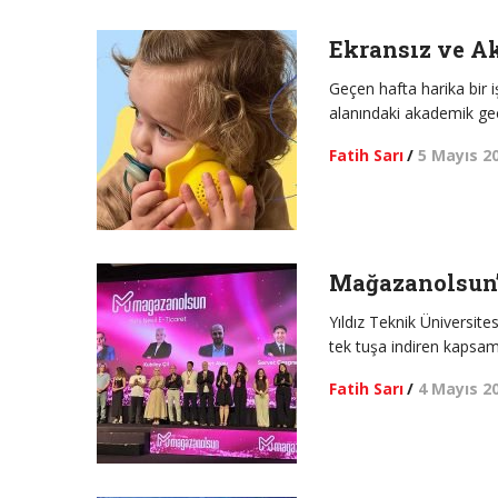
Ekransız ve A
Geçen hafta harika bir i
alanındaki akademik geç
Fatih Sarı
/
5 Mayıs 2
Mağazanolsun’d
Yıldız Teknik Üniversite
tek tuşa indiren kapsam
Fatih Sarı
/
4 Mayıs 2