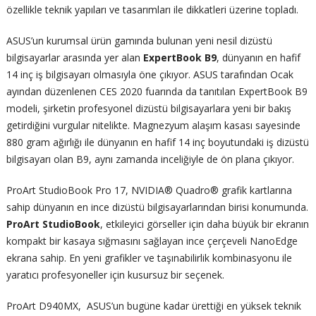
özellikle teknik yapıları ve tasarımları ile dikkatleri üzerine topladı.
ASUS’un kurumsal ürün gamında bulunan yeni nesil dizüstü
bilgisayarlar arasında yer alan
ExpertBook B9
, dünyanın en hafif
14 inç iş bilgisayarı olmasıyla öne çıkıyor. ASUS tarafından Ocak
ayından düzenlenen CES 2020 fuarında da tanıtılan ExpertBook B9
modeli, şirketin profesyonel dizüstü bilgisayarlara yeni bir bakış
getirdiğini vurgular nitelikte. Magnezyum alaşım kasası sayesinde
880 gram ağırlığı ile dünyanın en hafif 14 inç boyutundaki iş dizüstü
bilgisayarı olan B9, aynı zamanda inceliğiyle de ön plana çıkıyor.
ProArt StudioBook Pro 17, NVIDIA® Quadro® grafik kartlarına
sahip dünyanın en ince dizüstü bilgisayarlarından birisi konumunda.
ProArt StudioBook
, etkileyici görseller için daha büyük bir ekranın
kompakt bir kasaya sığmasını sağlayan ince çerçeveli NanoEdge
ekrana sahip. En yeni grafikler ve taşınabilirlik kombinasyonu ile
yaratıcı profesyoneller için kusursuz bir seçenek.
ProArt D940MX, ASUS’un bugüne kadar ürettiği en yüksek teknik