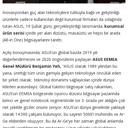
İnovasyondan güç alan teknolojilere tutkuyla bağlı ve geliştirdiği
ürünlerle sadece kullanıcıları değil kurumsal firmaları da odağında
tutan ASUS, 19 Şubat günü gerçekleştirdiği lansmanda;
kurumsal
ürün serisi
içinde yer alan dizüstü, masaüstü ve hepsi bir arada
(All-in One) bilgisayarlarını tanıttı.
Açılış konuşmasında; ASUS’un global bazda 2019 yılı
değerlendirmesini ve 2020 öngörülerini paylaşan
ASUS EEMEA
Genel Müdürü Benjamin Yeh,
“ASUS olarak 1989 yılından bu
yana, ürettiği tüm ürün gamıyla gelişen teknolojiye öncülük eden
bir şirket olarak; teknoloji donanımı sağlayıcıları içinde dünya
liderleri arasındayız. Global tüketici bilgisayar satış rakamları,
ASUS’un EEMEA bölgesinde oyuncu dizüstü bilgisayar pazarında
birinci ve genel notebook segmentinde ise 3. sırada yer aldığını çok
net şekilde gözler önüne seriyor. ASUS’un dünya genelinde yaklaşık
olarak 14.500 çalışanı bulunuyor, bu sayının 5000’i mühendis ve Ar-
Ge ekibinden oluşuyor. Bu da Ar-Ge’ye her zaman global anlamda
öncelik verdiğimizin bir göstergesi. Uzun yıllardır yakaladığımız