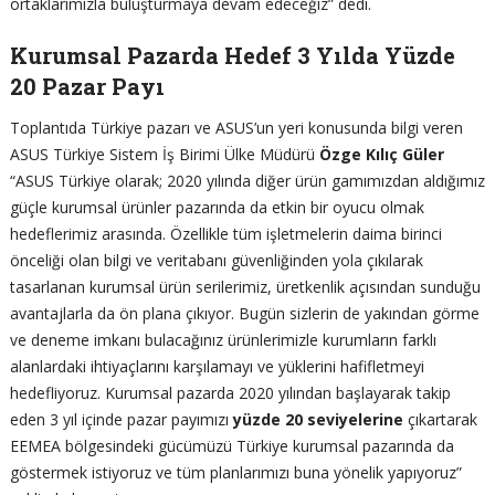
ortaklarımızla buluşturmaya devam edeceğiz” dedi.
Kurumsal Pazarda Hedef 3 Yılda Yüzde
20 Pazar Payı
Toplantıda Türkiye pazarı ve ASUS’un yeri konusunda bilgi veren
ASUS Türkiye Sistem İş Birimi Ülke Müdürü
Özge Kılıç Güler
“ASUS Türkiye olarak; 2020 yılında diğer ürün gamımızdan aldığımız
güçle kurumsal ürünler pazarında da etkin bir oyucu olmak
hedeflerimiz arasında. Özellikle tüm işletmelerin daima birinci
önceliği olan bilgi ve veritabanı güvenliğinden yola çıkılarak
tasarlanan kurumsal ürün serilerimiz, üretkenlik açısından sunduğu
avantajlarla da ön plana çıkıyor. Bugün sizlerin de yakından görme
ve deneme imkanı bulacağınız ürünlerimizle kurumların farklı
alanlardaki ihtiyaçlarını karşılamayı ve yüklerini hafifletmeyi
hedefliyoruz. Kurumsal pazarda 2020 yılından başlayarak takip
eden 3 yıl içinde pazar payımızı
yüzde 20 seviyelerine
çıkartarak
EEMEA bölgesindeki gücümüzü Türkiye kurumsal pazarında da
göstermek istiyoruz ve tüm planlarımızı buna yönelik yapıyoruz”