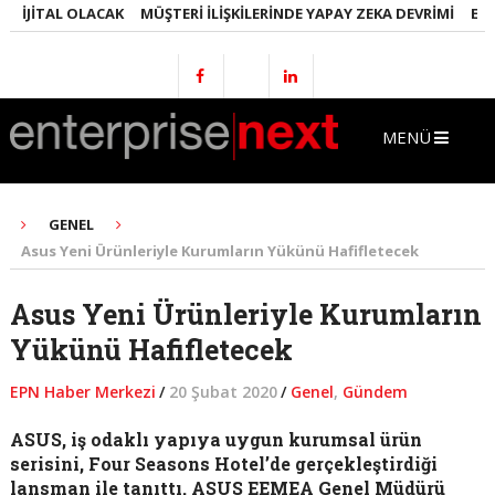
JITAL OLACAK
MÜŞTERI İLIŞKILERINDE YAPAY ZEKA DEVRIMI
EMLAKT
MENÜ
GENEL
Asus Yeni Ürünleriyle Kurumların Yükünü Hafifletecek
Asus Yeni Ürünleriyle Kurumların
Yükünü Hafifletecek
EPN Haber Merkezi
/
20 Şubat 2020
/
Genel
,
Gündem
ASUS, iş odaklı yapıya uygun kurumsal ürün
serisini, Four Seasons Hotel’de gerçekleştirdiği
lansman ile tanıttı. ASUS EEMEA Genel Müdürü