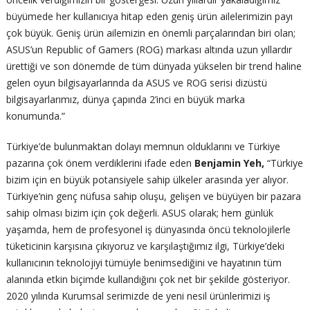
büyümede her kullanıcıya hitap eden geniş ürün ailelerimizin payı
çok büyük. Geniş ürün ailemizin en önemli parçalarından biri olan;
ASUS’un Republic of Gamers (ROG) markası altında uzun yıllardır
ürettiği ve son dönemde de tüm dünyada yükselen bir trend haline
gelen oyun bilgisayarlarında da ASUS ve ROG serisi dizüstü
bilgisayarlarımız, dünya çapında 2’inci en büyük marka
konumunda.”
Türkiye’de bulunmaktan dolayı memnun olduklarını ve Türkiye
pazarına çok önem verdiklerini ifade eden
Benjamin Yeh,
“Türkiye
bizim için en büyük potansiyele sahip ülkeler arasında yer alıyor.
Türkiye’nin genç nüfusa sahip oluşu, gelişen ve büyüyen bir pazara
sahip olması bizim için çok değerli. ASUS olarak; hem günlük
yaşamda, hem de profesyonel iş dünyasında öncü teknolojilerle
tüketicinin karşısına çıkıyoruz ve karşılaştığımız ilgi, Türkiye’deki
kullanıcının teknolojiyi tümüyle benimsediğini ve hayatının tüm
alanında etkin biçimde kullandığını çok net bir şekilde gösteriyor.
2020 yılında Kurumsal serimizde de yeni nesil ürünlerimizi iş