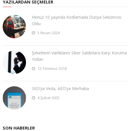
YAZILARDAN SEÇMELER
Henüz 10 yaşında Kodlamada Dünya Sekizincisi
Oldu
5 Nisan 2024
Şirketlerin Varlıklarını Siber Saldırılara Karşı Koruma
Yolları
12 Temmuz 2018
SEO’ya Veda, AEO’ya Merhaba
4 Şubat 2025
SON HABERLER