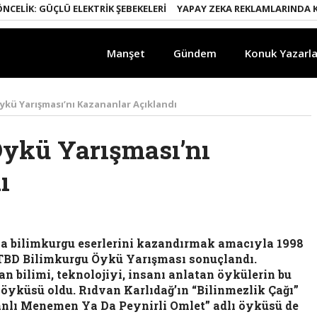
: GÜÇLÜ ELEKTRIK ŞEBEKELERI
YAPAY ZEKA REKLAMLARINDA KURAL
Manşet
Gündem
Konuk Yazarla
ykü Yarışması’nı Kazananlar Açıklandı
Öykü Yarışması’nı
ı
na bilimkurgu eserlerini kazandırmak amacıyla 1998
ği TBD Bilimkurgu Öykü Yarışması sonuçlandı.
an bilimi, teknolojiyi, insanı anlatan öykülerin bu
 öyküsü oldu. Rıdvan Karlıdağ’ın “Bilinmezlik Çağı”
oğanlı Menemen Ya Da Peynirli Omlet” adlı öyküsü de