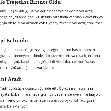
e Trajedisi Birinci Oldu
rildi. Başak Altuğ, Havva adlı bir android bakıcının yol açtığı
emeğe dayalı anne çocuk ilişkisinin ortasında var olan Havva’nın yol
yguyla okuyucuya aktaran öykü, yapay zekânın yol açtığı toplumsal
kçi Bulundu
iğe değer bulundu. Geçmiş ve geleceğin kendine has bir bileşimle
özle görünmeyen kalbindeki bir gizemin ortaya çıkarılışını konu
manlayan öykü, kendine has görsel diliyle dikkat çekiyor. Yazar,
kçi bir öykü armağan ediyor bizlere.
ini Aradı
adlı öyküsüyle üçüncülüğü elde etti. Öykü, insan evriminin
hayatın köklerini aramaya çıkan bir dedenin serüvenini anlatıyor.
can verici bir okuma deneyimi sunan bu öykü, bilimkurgusal
talıkla aktarıyor.