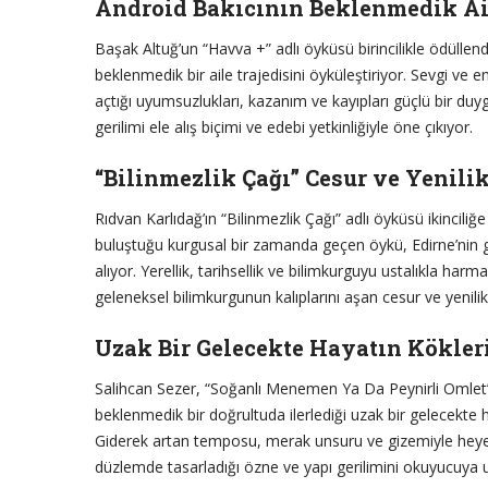
Android Bakıcının Beklenmedik Ail
Başak Altuğ’un “Havva +” adlı öyküsü birincilikle ödüllendi
beklenmedik bir aile trajedisini öyküleştiriyor. Sevgi ve 
açtığı uyumsuzlukları, kazanım ve kayıpları güçlü bir du
gerilimi ele alış biçimi ve edebi yetkinliğiyle öne çıkıyor.
“Bilinmezlik Çağı” Cesur ve Yenili
Rıdvan Karlıdağ’ın “Bilinmezlik Çağı” adlı öyküsü ikincil
buluştuğu kurgusal bir zamanda geçen öykü, Edirne’nin g
alıyor. Yerellik, tarihsellik ve bilimkurguyu ustalıkla har
geleneksel bilimkurgunun kalıplarını aşan cesur ve yenili
Uzak Bir Gelecekte Hayatın Kökler
Salihcan Sezer, “Soğanlı Menemen Ya Da Peynirli Omlet” 
beklenmedik bir doğrultuda ilerlediği uzak bir gelecekte 
Giderek artan temposu, merak unsuru ve gizemiyle heye
düzlemde tasarladığı özne ve yapı gerilimini okuyucuya us