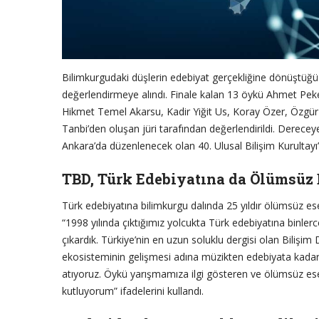
Bilimkurgudaki düşlerin edebiyat gerçekliğine dönüştüğ
değerlendirmeye alındı. Finale kalan 13 öykü Ahmet Peke
Hikmet Temel Akarsu, Kadir Yiğit Us, Koray Özer, Özgü
Tanbi’den oluşan jüri tarafından değerlendirildi. Dereceye
Ankara’da düzenlenecek olan 40. Ulusal Bilişim Kurultayı’
TBD, Türk Edebiyatına da Ölümsüz 
Türk edebiyatına bilimkurgu dalında 25 yıldır ölümsüz es
“1998 yılında çıktığımız yolcukta Türk edebiyatına binler
çıkardık. Türkiye’nin en uzun soluklu dergisi olan Bilişim
ekosisteminin gelişmesi adına müzikten edebiyata kadar 
atıyoruz. Öykü yarışmamıza ilgi gösteren ve ölümsüz ese
kutluyorum” ifadelerini kullandı.