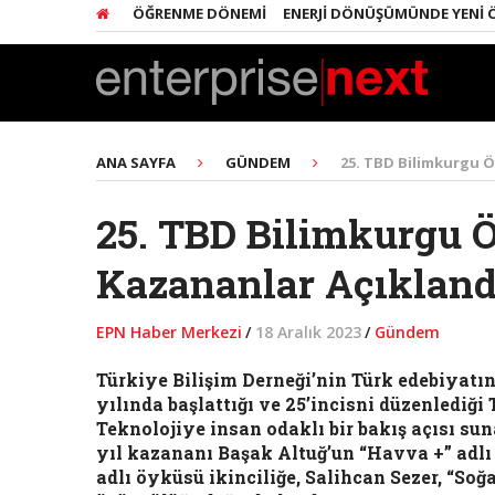
 VE ROBOTIK ÖĞRENME DÖNEMI
ENERJI DÖNÜŞÜMÜNDE YENI ÖNCELIK
ANA SAYFA
GÜNDEM
25. TBD Bilimkurgu Ö
25. TBD Bilimkurgu 
Kazananlar Açıkland
EPN Haber Merkezi
/
18 Aralık 2023
/
Gündem
Türkiye Bilişim Derneği’nin Türk edebiyatı
yılında başlattığı ve 25’incisni düzenledi
Teknolojiye insan odaklı bir bakış açısı sun
yıl kazananı Başak Altuğ’un “Havva +” adlı
adlı öyküsü ikinciliğe, Salihcan Sezer, “S