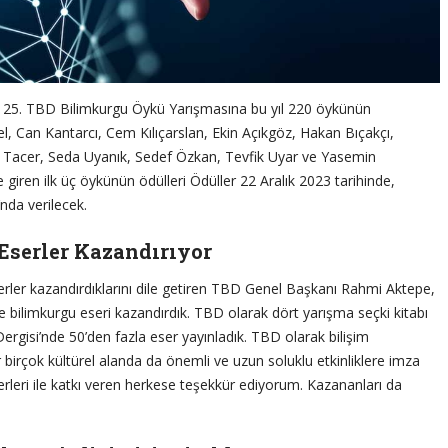
ü 25. TBD Bilimkurgu Öykü Yarışmasına bu yıl 220 öykünün
l, Can Kantarcı, Cem Kılıçarslan, Ekin Açıkgöz, Hakan Bıçakçı,
r Tacer, Seda Uyanık, Sedef Özkan, Tevfik Uyar ve Yasemin
 giren ilk üç öykünün ödülleri Ödüller 22 Aralık 2023 tarihinde,
nda verilecek.
Eserler Kazandırıyor
erler kazandırdıklarını dile getiren TBD Genel Başkanı Rahmi Aktepe,
ce bilimkurgu eseri kazandırdık. TBD olarak dört yarışma seçki kitabı
 Dergisi’nde 50’den fazla eser yayınladık. TBD olarak bilişim
birçok kültürel alanda da önemli ve uzun soluklu etkinliklere imza
rleri ile katkı veren herkese teşekkür ediyorum. Kazananları da