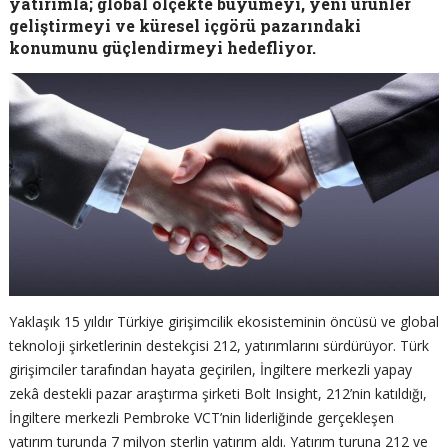
yatırımla; global ölçekte büyümeyi, yeni ürünler
geliştirmeyi ve küresel içgörü pazarındaki
konumunu güçlendirmeyi hedefliyor.
Yaklaşık 15 yıldır Türkiye girişimcilik ekosisteminin öncüsü ve global
teknoloji şirketlerinin destekçisi 212, yatırımlarını sürdürüyor. Türk
girişimciler tarafından hayata geçirilen, İngiltere merkezli yapay
zekâ destekli pazar araştırma şirketi Bolt Insight, 212’nin katıldığı,
İngiltere merkezli Pembroke VCT’nin liderliğinde gerçekleşen
yatırım turunda 7 milyon sterlin yatırım aldı. Yatırım turuna 212 ve