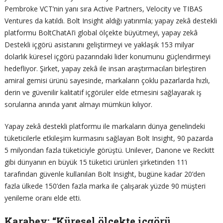
Pembroke VCT’nin yanı sıra Active Partners, Velocity ve TIBAS
Ventures da katıldı. Bolt Insight aldığı yatırımla; yapay zekâ destekli
platformu BoltChatAI’i global ölçekte büyütmeyi, yapay zekâ
Destekli içgörü asistanını geliştirmeyi ve yaklaşık 153 milyar
dolarlık küresel içgörü pazarındaki lider konumunu güçlendirmeyi
hedefliyor. Şirket, yapay zekâ ile insan araştırmacıları birleştiren
amiral gemisi ürünü sayesinde, markaların çoklu pazarlarda hızlı,
derin ve güvenilir kalitatif içgörüler elde etmesini sağlayarak iş
sorularına anında yanıt almayı mümkün kılıyor.
Yapay zekâ destekli platformu ile markaların dünya genelindeki
tüketicilerle etkileşim kurmasını sağlayan Bolt Insight, 90 pazarda
5 milyondan fazla tüketiciyle görüştü. Unilever, Danone ve Reckitt
gibi dünyanın en büyük 15 tüketici ürünleri şirketinden 11’i
tarafından güvenle kullanılan Bolt Insight, bugüne kadar 20’den
fazla ülkede 150’den fazla marka ile çalışarak yüzde 90 müşteri
yenileme oranı elde etti.
Karabey: “Küresel ölçekte içgörü