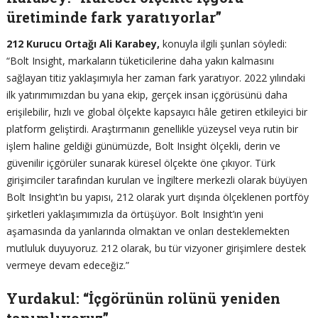
üretiminde fark yaratıyorlar”
212 Kurucu Ortağı Ali Karabey,
konuyla ilgili şunları söyledi:
“Bolt Insight, markaların tüketicilerine daha yakın kalmasını
sağlayan titiz yaklaşımıyla her zaman fark yaratıyor. 2022 yılındaki
ilk yatırımımızdan bu yana ekip, gerçek insan içgörüsünü daha
erişilebilir, hızlı ve global ölçekte kapsayıcı hâle getiren etkileyici bir
platform geliştirdi. Araştırmanın genellikle yüzeysel veya rutin bir
işlem haline geldiği günümüzde, Bolt Insight ölçekli, derin ve
güvenilir içgörüler sunarak küresel ölçekte öne çıkıyor. Türk
girişimciler tarafından kurulan ve İngiltere merkezli olarak büyüyen
Bolt Insight’ın bu yapısı, 212 olarak yurt dışında ölçeklenen portföy
şirketleri yaklaşımımızla da örtüşüyor. Bolt Insight’ın yeni
aşamasında da yanlarında olmaktan ve onları desteklemekten
mutluluk duyuyoruz. 212 olarak, bu tür vizyoner girişimlere destek
vermeye devam edeceğiz.”
Yurdakul: “İçgörünün rolünü yeniden