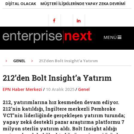
DIJITAL OLACAK
MÜŞTERI İLIŞKILERINDE YAPAY ZEKA DEVRIMI
EMLA
MENÜ
GENEL
212’den Bolt Insight’a Yatırım
212’den Bolt Insight’a Yatırım
EPN Haber Merkezi
/
10 Aralık 2025
/
Genel
212, yatırımlarına hız kesmeden devam ediyor.
212’nin katıldığı, İngiltere merkezli Pembroke
VCT’nin liderliğinde gerçekleşen yatırım turunda;
yapay zekâ destekli pazar araştırma platformu 7
milyon sterlin yatırım aldı. Bolt Insight aldığı