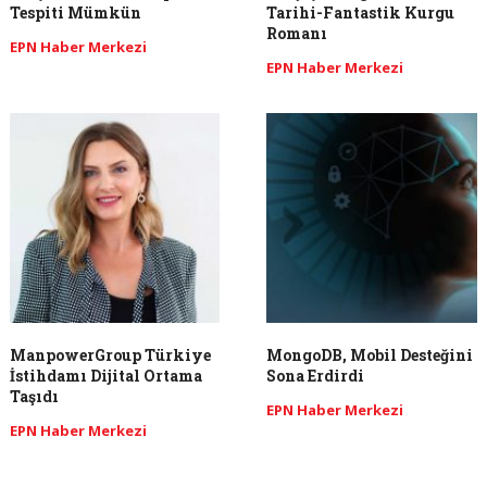
Tespiti Mümkün
Tarihi-Fantastik Kurgu
Romanı
EPN Haber Merkezi
EPN Haber Merkezi
ManpowerGroup Türkiye
MongoDB, Mobil Desteğini
İstihdamı Dijital Ortama
Sona Erdirdi
Taşıdı
EPN Haber Merkezi
EPN Haber Merkezi