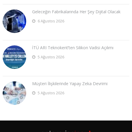
Geleceğin Fabrikalarında Her Şey Dijital Olacak
6 Ağustos 2026
İTÜ ARI Teknokent’ten Silikon Vadisi Açılımı
5 Ağustos 2026
Müşteri İlişkilerinde Yapay Zeka Devrimi
5 Ağustos 2026