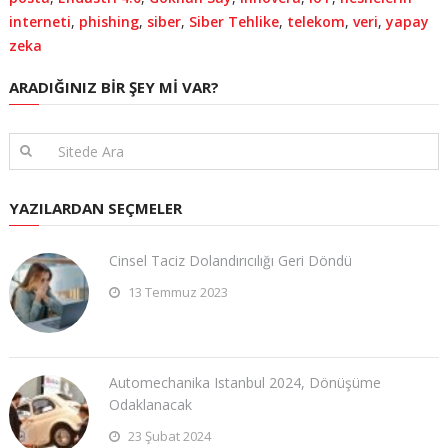
interneti
,
phishing
,
siber
,
Siber Tehlike
,
telekom
,
veri
,
yapay
zeka
ARADIĞINIZ BIR ŞEY MI VAR?
YAZILARDAN SEÇMELER
Cinsel Taciz Dolandırıcılığı Geri Döndü
13 Temmuz 2023
Automechanika Istanbul 2024, Dönüşüme
Odaklanacak
23 Şubat 2024