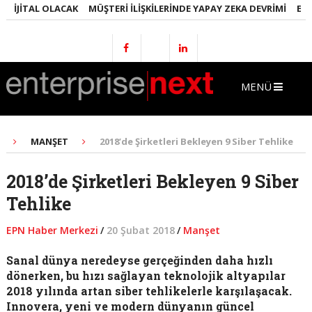
JITAL OLACAK
MÜŞTERI İLIŞKILERINDE YAPAY ZEKA DEVRIMI
EMLAKT
MENÜ
MANŞET
2018’de Şirketleri Bekleyen 9 Siber Tehlike
2018’de Şirketleri Bekleyen 9 Siber
Tehlike
EPN Haber Merkezi
/
20 Şubat 2018
/
Manşet
Sanal dünya neredeyse gerçeğinden daha hızlı
dönerken, bu hızı sağlayan teknolojik altyapılar
2018 yılında artan siber tehlikelerle karşılaşacak.
Innovera, yeni ve modern dünyanın güncel