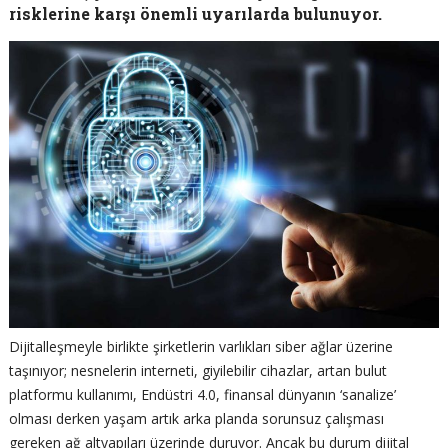
risklerine karşı önemli uyarılarda bulunuyor.
Dijitalleşmeyle birlikte şirketlerin varlıkları siber ağlar üzerine
taşınıyor; nesnelerin interneti, giyilebilir cihazlar, artan bulut
platformu kullanımı, Endüstri 4.0, finansal dünyanın ‘sanalize’
olması derken yaşam artık arka planda sorunsuz çalışması
gereken ağ altyapıları üzerinde duruyor. Ancak bu durum dijital