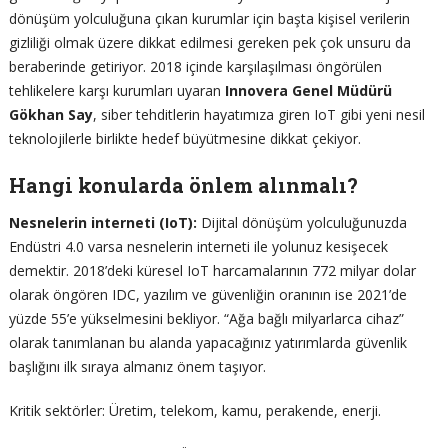
dönüşüm yolculuğuna çıkan kurumlar için başta kişisel verilerin
gizliliği olmak üzere dikkat edilmesi gereken pek çok unsuru da
beraberinde getiriyor. 2018 içinde karşılaşılması öngörülen
tehlikelere karşı kurumları uyaran
Innovera Genel Müdürü
Gökhan Say
, siber tehditlerin hayatımıza giren IoT gibi yeni nesil
teknolojilerle birlikte hedef büyütmesine dikkat çekiyor.
Hangi konularda önlem alınmalı?
Nesnelerin interneti (IoT):
Dijital dönüşüm yolculuğunuzda
Endüstri 4.0 varsa nesnelerin interneti ile yolunuz kesişecek
demektir. 2018’deki küresel IoT harcamalarının 772 milyar dolar
olarak öngören IDC, yazılım ve güvenliğin oranının ise 2021’de
yüzde 55’e yükselmesini bekliyor. “Ağa bağlı milyarlarca cihaz”
olarak tanımlanan bu alanda yapacağınız yatırımlarda güvenlik
başlığını ilk sıraya almanız önem taşıyor.
Kritik sektörler: Üretim, telekom, kamu, perakende, enerji.