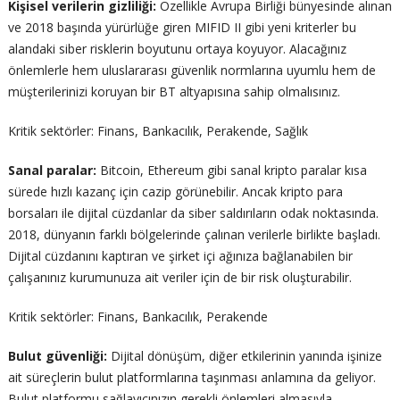
Kişisel verilerin gizliliği:
Özellikle Avrupa Birliği bünyesinde alınan
ve 2018 başında yürürlüğe giren MIFID II gibi yeni kriterler bu
alandaki siber risklerin boyutunu ortaya koyuyor. Alacağınız
önlemlerle hem uluslararası güvenlik normlarına uyumlu hem de
müşterilerinizi koruyan bir BT altyapısına sahip olmalısınız.
Kritik sektörler: Finans, Bankacılık, Perakende, Sağlık
Sanal paralar:
Bitcoin, Ethereum gibi sanal kripto paralar kısa
sürede hızlı kazanç için cazip görünebilir. Ancak kripto para
borsaları ile dijital cüzdanlar da siber saldırıların odak noktasında.
2018, dünyanın farklı bölgelerinde çalınan verilerle birlikte başladı.
Dijital cüzdanını kaptıran ve şirket içi ağınıza bağlanabilen bir
çalışanınız kurumunuza ait veriler için de bir risk oluşturabilir.
Kritik sektörler: Finans, Bankacılık, Perakende
Bulut güvenliği:
Dijital dönüşüm, diğer etkilerinin yanında işinize
ait süreçlerin bulut platformlarına taşınması anlamına da geliyor.
Bulut platformu sağlayıcınızın gerekli önlemleri almasıyla