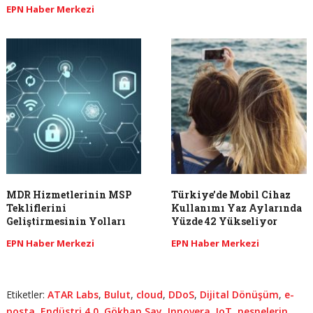
EPN Haber Merkezi
MDR Hizmetlerinin MSP
Türkiye’de Mobil Cihaz
Tekliflerini
Kullanımı Yaz Aylarında
Geliştirmesinin Yolları
Yüzde 42 Yükseliyor
EPN Haber Merkezi
EPN Haber Merkezi
Etiketler:
ATAR Labs
,
Bulut
,
cloud
,
DDoS
,
Dijital Dönüşüm
,
e-
posta
,
Endüstri 4.0
,
Gökhan Say
,
Innovera
,
IoT
,
nesnelerin