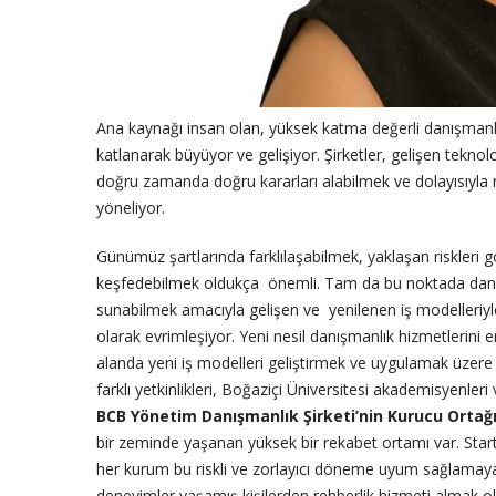
Ana kaynağı insan olan, yüksek katma değerli danışmanlı
katlanarak büyüyor ve gelişiyor. Şirketler, gelişen teknolo
doğru zamanda doğru kararları alabilmek ve dolayısıyla r
yöneliyor.
Günümüz şartlarında farklılaşabilmek, yaklaşan riskleri 
keşfedebilmek oldukça önemli. Tam da bu noktada danışm
sunabilmek amacıyla gelişen ve yenilenen iş modelleriy
olarak evrimleşiyor. Yeni nesil danışmanlık hizmetlerini 
alanda yeni iş modelleri geliştirmek ve uygulamak üzere
farklı yetkinlikleri, Boğaziçi Üniversitesi akademisyenleri 
BCB Yönetim Danışmanlık Şirketi’nin Kurucu Orta
bir zeminde yaşanan yüksek bir rekabet ortamı var. Start
her kurum bu riskli ve zorlayıcı döneme uyum sağlamaya
deneyimler yaşamış kişilerden rehberlik hizmeti almak 