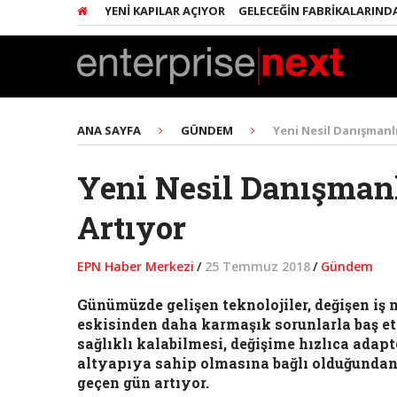
IRIŞIMCILERE YENI KAPILAR AÇIYOR
GELECEĞIN FABRIKALARINDA HER 
ANA SAYFA
GÜNDEM
Yeni Nesil Danışmanl
Yeni Nesil Danışman
Artıyor
EPN Haber Merkezi
/
25 Temmuz 2018
/
Gündem
Günümüzde gelişen teknolojiler, değişen iş m
eskisinden daha karmaşık sorunlarla baş et
sağlıklı kalabilmesi, değişime hızlıca adapt
altyapıya sahip olmasına bağlı olduğundan
geçen gün artıyor.