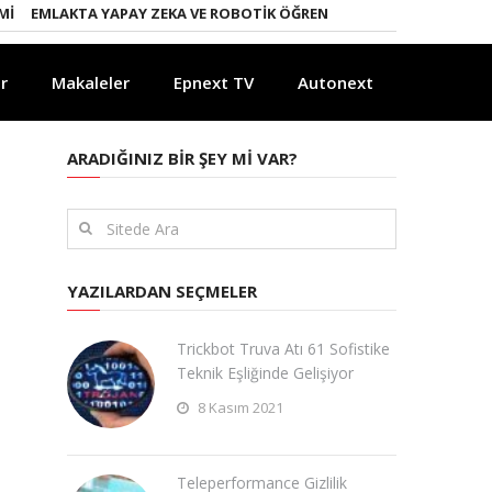
EMLAKTA YAPAY ZEKA VE ROBOTIK ÖĞRENME DÖNEMI
ENERJI DÖNÜŞ
r
Makaleler
Epnext TV
Autonext
ARADIĞINIZ BIR ŞEY MI VAR?
YAZILARDAN SEÇMELER
Trickbot Truva Atı 61 Sofistike
Teknik Eşliğinde Gelişiyor
8 Kasım 2021
​Teleperformance Gizlilik