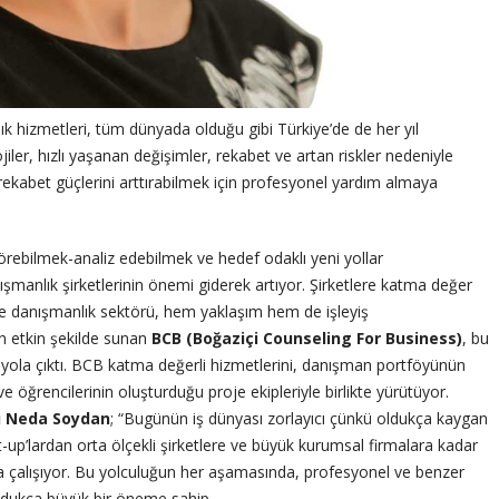
k hizmetleri, tüm dünyada olduğu gibi Türkiye’de de her yıl
jiler, hızlı yaşanan değişimler, rekabet ve artan riskler nedeniyle
ekabet güçlerini arttırabilmek için profesyonel yardım almaya
görebilmek-analiz edebilmek ve hedef odaklı yeni yollar
anlık şirketlerinin önemi giderek artıyor. Şirketlere katma değer
le danışmanlık sektörü, hem yaklaşım hem de işleyiş
en etkin şekilde sunan
BCB (Boğaziçi Counseling For Business)
, bu
 yola çıktı. BCB katma değerli hizmetlerini, danışman portföyünün
ve öğrencilerinin oluşturduğu proje ekipleriyle birlikte yürütüyor.
ğı Neda Soydan
; “Bugünün iş dünyası zorlayıcı çünkü oldukça kaygan
-up’lardan orta ölçekli şirketlere ve büyük kurumsal firmalara kadar
 çalışıyor. Bu yolculuğun her aşamasında, profesyonel ve benzer
oldukça büyük bir öneme sahip.