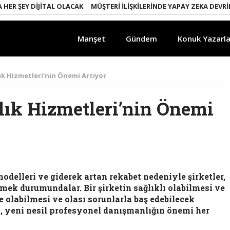
ŞEY DIJITAL OLACAK
MÜŞTERI İLIŞKILERINDE YAPAY ZEKA DEVRIMI
Manşet
Gündem
Konuk Yazarla
ık Hizmetleri’nin Önemi Artıyor
lık Hizmetleri’nin Önemi
odelleri ve giderek artan rekabet nedeniyle şirketler,
mek durumundalar. Bir şirketin sağlıklı olabilmesi ve
e olabilmesi ve olası sorunlarla baş edebilecek
, yeni nesil profesyonel danışmanlığın önemi her