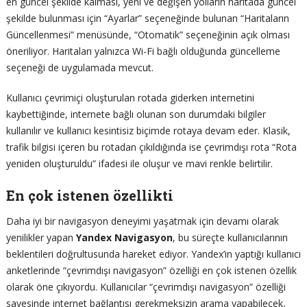
en güncel şekilde kalması, yeni ve değişen yolların haritada güncel
şekilde bulunması için “Ayarlar” seçeneğinde bulunan “Haritaların
Güncellenmesi” menüsünde, “Otomatik” seçeneğinin açık olması
öneriliyor. Haritaları yalnızca Wi-Fi bağlı olduğunda güncelleme
seçeneği de uygulamada mevcut.
Kullanıcı çevrimiçi oluşturulan rotada giderken internetini
kaybettiğinde, internete bağlı olunan son durumdaki bilgiler
kullanılır ve kullanıcı kesintisiz biçimde rotaya devam eder. Klasik,
trafik bilgisi içeren bu rotadan çıkıldığında ise çevrimdışı rota “Rota
yeniden oluşturuldu” ifadesi ile oluşur ve mavi renkle belirtilir.
En çok istenen özellikti
Daha iyi bir navigasyon deneyimi yaşatmak için devamı olarak
yenilikler yapan
Yandex Navigasyon
, bu süreçte kullanıcılarının
beklentileri doğrultusunda hareket ediyor. Yandex’in yaptığı kullanıcı
anketlerinde “çevrimdışı navigasyon” özelliği en çok istenen özellik
olarak öne çıkıyordu. Kullanıcılar “çevrimdışı navigasyon” özelliği
sayesinde internet bağlantısı gerekmeksizin arama yapabilecek,