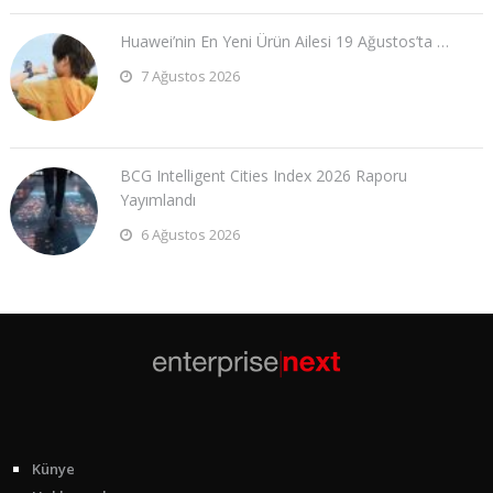
Huawei’nin En Yeni Ürün Ailesi 19 Ağustos’ta …
7 Ağustos 2026
BCG Intelligent Cities Index 2026 Raporu
Yayımlandı
6 Ağustos 2026
Künye