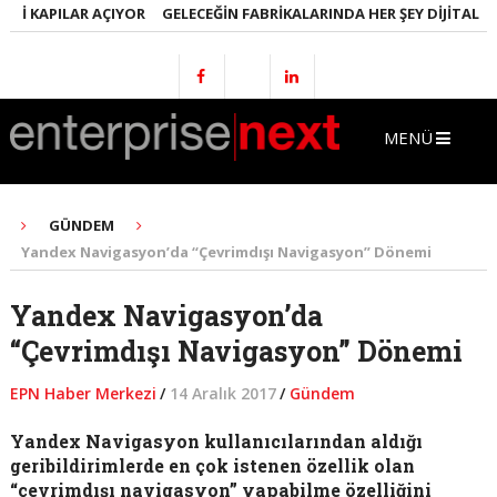
I KAPILAR AÇIYOR
GELECEĞIN FABRIKALARINDA HER ŞEY DIJITAL OLA
MENÜ
GÜNDEM
Yandex Navigasyon’da “Çevrimdışı Navigasyon” Dönemi
Yandex Navigasyon’da
“Çevrimdışı Navigasyon” Dönemi
EPN Haber Merkezi
/
14 Aralık 2017
/
Gündem
Yandex Navigasyon kullanıcılarından aldığı
geribildirimlerde en çok istenen özellik olan
“çevrimdışı navigasyon” yapabilme özelliğini