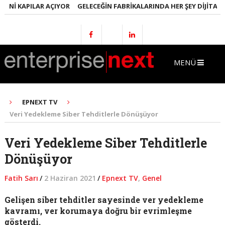
NI KAPILAR AÇIYOR
GELECEĞIN FABRIKALARINDA HER ŞEY DIJITAL OL
MENÜ
EPNEXT TV
Veri Yedekleme Siber Tehditlerle Dönüşüyor
Veri Yedekleme Siber Tehditlerle
Dönüşüyor
Fatih Sarı
/
2 Haziran 2021
/
Epnext TV
,
Genel
Gelişen siber tehditler sayesinde ver yedekleme
kavramı, ver korumaya doğru bir evrimleşme
gösterdi.