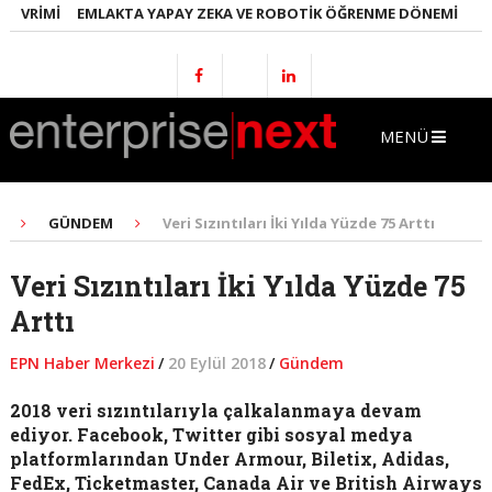
RIMI
EMLAKTA YAPAY ZEKA VE ROBOTIK ÖĞRENME DÖNEMI
ENERJ
MENÜ
GÜNDEM
Veri Sızıntıları İki Yılda Yüzde 75 Arttı
Veri Sızıntıları İki Yılda Yüzde 75
Arttı
EPN Haber Merkezi
/
20 Eylül 2018
/
Gündem
2018 veri sızıntılarıyla çalkalanmaya devam
ediyor. Facebook, Twitter gibi sosyal medya
platformlarından Under Armour, Biletix, Adidas,
FedEx, Ticketmaster, Canada Air ve British Airways