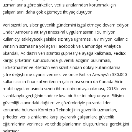
uzmanlarına göre şirketler, veri sızıntılarından korunmak için
çalışanlarını daha çok eğitmeye ihtiyaç duyuyor.
Veri sızıntıları, siber güvenlik gündemini işgal etmeye devam ediyor.
Under Armour’a ait MyFitnessPal uygulamasının 150 milyon
kullanıcıyı etkileyecek şekilde sızıntıya uğraması, 87 milyon kullanıcı
verisinin sızmasına yol açan Facebook ve Cambridge Analytica
Skandalı, Adidas’ın veri sızıntısı şüphesiyle ayağa kalkması,
FedEx
kargo şirketinin sunucusunda güvenlik açığının bulunması,
Ticketmaster ve Biletix’in veri sızıntısından dolayı kullanıcılarına
şifre değiştirme uyarısı vermesi ve önce British Airways’in 380.000
kullanıcısının finansal verilerinin çalınması sonra da Canada Air’in
mobil uygulamasında sızıntı ihtimalinin ortaya çıkması, 2018’in veri
sızıntılarıyla geçtiğinin sadece kısa bir özetini oluşturuyor. Bilişim
güvenliği alanındaki dağıtım ve çözümleriyle pazarda lider
konumda bulunan Komtera Teknoloji’nin güvenlik uzmanları,
şirketleri veri sızıntılarına karşı uyararak çalışanlara güvenlik
eğitimlerinin verilmesi ve tehdit planlarının oluşturulması gerektiğini
belirtiyor.