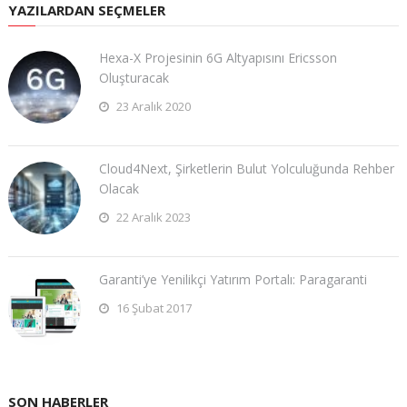
YAZILARDAN SEÇMELER
Hexa-X Projesinin 6G Altyapısını Ericsson
Oluşturacak
23 Aralık 2020
Cloud4Next, Şirketlerin Bulut Yolculuğunda Rehber
Olacak
22 Aralık 2023
Garanti’ye Yenilikçi Yatırım Portalı: Paragaranti
16 Şubat 2017
SON HABERLER