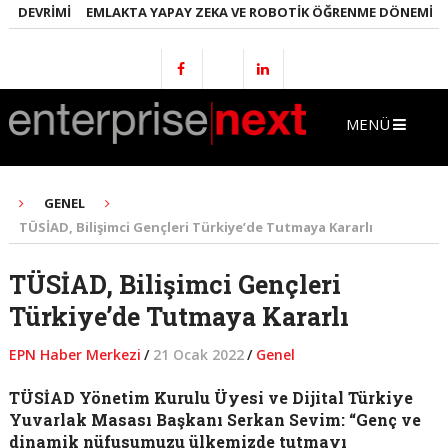
 DEVRIMI
EMLAKTA YAPAY ZEKA VE ROBOTIK ÖĞRENME DÖNEMI
EN
MENÜ
GENEL
TÜSİAD, Bilişimci Gençleri Türkiye’de Tutmaya Kararlı
TÜSİAD, Bilişimci Gençleri
Türkiye’de Tutmaya Kararlı
EPN Haber Merkezi
/
21 Ocak 2022
/
Genel
TÜSİAD Yönetim Kurulu Üyesi ve Dijital Türkiye
Yuvarlak Masası Başkanı Serkan Sevim: “Genç ve
dinamik nüfusumuzu ülkemizde tutmayı