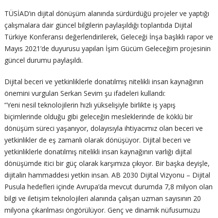
TÜSİAD’ın dijital dönüşüm alanında sürdürdüğü projeler ve yaptığı
çalışmalara dair güncel bilgilerin paylaşıldığı toplantıda Dijital
Türkiye Konferansı değerlendirilerek, Geleceği İnşa başlıklı rapor ve
Mayıs 2021’de duyurusu yapılan İşim Gücüm Geleceğim projesinin
güncel durumu paylaşıldı.
Dijital beceri ve yetkinliklerle donatılmış nitelikli insan kaynağının
önemini vurgulan Serkan Sevim şu ifadeleri kullandı:
“Yeni nesil teknolojilerin hızlı yükselişiyle birlikte iş yapış
biçimlerinde olduğu gibi geleceğin mesleklerinde de köklü bir
dönüşüm süreci yaşanıyor, dolayısıyla ihtiyacımız olan beceri ve
yetkinlikler de eş zamanlı olarak dönüşüyor. Dijital beceri ve
yetkinliklerle donatılmış nitelikli insan kaynağının varlığı dijital
dönüşümde itici bir güç olarak karşımıza çıkıyor. Bir başka deyişle,
dijitalin hammaddesi yetkin insan. AB 2030 Dijital Vizyonu – Dijital
Pusula hedefleri içinde Avrupa’da mevcut durumda 7,8 milyon olan
bilgi ve iletişim teknolojileri alanında çalışan uzman sayısının 20
milyona çıkarılması öngörülüyor. Genç ve dinamik nüfusumuzu