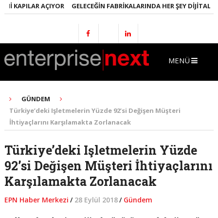
I KAPILAR AÇIYOR
GELECEĞIN FABRIKALARINDA HER ŞEY DIJITAL OLA
MENÜ
GÜNDEM
Türkiye’deki Işletmelerin Yüzde 92’si Değişen Müşteri
İhtiyaçlarını Karşılamakta Zorlanacak
Türkiye’deki Işletmelerin Yüzde
92’si Değişen Müşteri İhtiyaçlarını
Karşılamakta Zorlanacak
EPN Haber Merkezi
/
28 Eylül 2018
/
Gündem