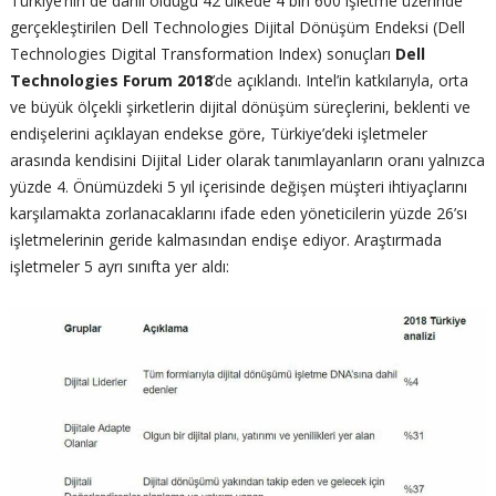
Türkiye’nin de dahil olduğu 42 ülkede 4 bin 600 işletme üzerinde
gerçekleştirilen Dell Technologies Dijital Dönüşüm Endeksi (Dell
Technologies Digital Transformation Index) sonuçları
Dell
Technologies Forum 2018
’de açıklandı. Intel’in katkılarıyla, orta
ve büyük ölçekli şirketlerin dijital dönüşüm süreçlerini, beklenti ve
endişelerini açıklayan endekse göre, Türkiye’deki işletmeler
arasında kendisini Dijital Lider olarak tanımlayanların oranı yalnızca
yüzde 4. Önümüzdeki 5 yıl içerisinde değişen müşteri ihtiyaçlarını
karşılamakta zorlanacaklarını ifade eden yöneticilerin yüzde 26’sı
işletmelerinin geride kalmasından endişe ediyor. Araştırmada
işletmeler 5 ayrı sınıfta yer aldı: