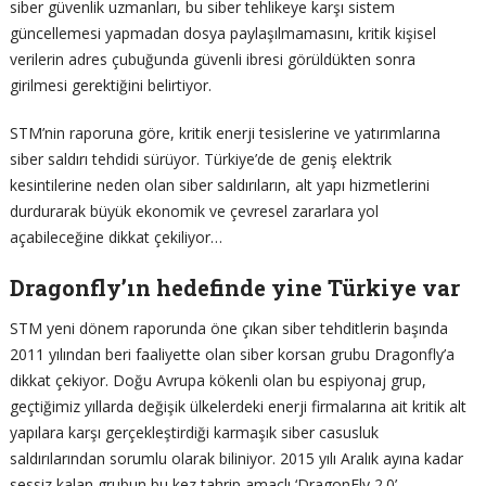
siber güvenlik uzmanları, bu siber tehlikeye karşı sistem
güncellemesi yapmadan dosya paylaşılmamasını, kritik kişisel
verilerin adres çubuğunda güvenli ibresi görüldükten sonra
girilmesi gerektiğini belirtiyor.
STM’nin raporuna göre, kritik enerji tesislerine ve yatırımlarına
siber saldırı tehdidi sürüyor. Türkiye’de de geniş elektrik
kesintilerine neden olan siber saldırıların, alt yapı hizmetlerini
durdurarak büyük ekonomik ve çevresel zararlara yol
açabileceğine dikkat çekiliyor…
Dragonfly’ın hedefinde yine Türkiye var
STM yeni dönem raporunda öne çıkan siber tehditlerin başında
2011 yılından beri faaliyette olan siber korsan grubu Dragonfly’a
dikkat çekiyor. Doğu Avrupa kökenli olan bu espiyonaj grup,
geçtiğimiz yıllarda değişik ülkelerdeki enerji firmalarına ait kritik alt
yapılara karşı gerçekleştirdiği karmaşık siber casusluk
saldırılarından sorumlu olarak biliniyor. 2015 yılı Aralık ayına kadar
sessiz kalan grubun bu kez tahrip amaçlı ‘DragonFly 2.0’