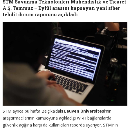
STM Savunma Teknolojileri Mühendislik ve Ticaret
A.Ş. Temmuz – Eylül arasını kapsayan yeni siber
tehdit durum raporunu açıkladı.
STM ayrıca bu hafta Belçika’daki
Leuven Üniversitesi
’nin
araştırmacılarının kamuoyuna açıkladığı Wi-Fi bağlantılarda
güvenlik açığına karşı da kullanıcıları raporda uyarıyor. STM’nin