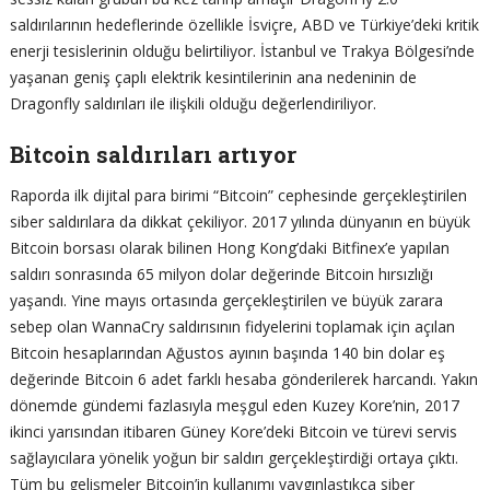
saldırılarının hedeflerinde özellikle İsviçre, ABD ve Türkiye’deki kritik
enerji tesislerinin olduğu belirtiliyor. İstanbul ve Trakya Bölgesi’nde
yaşanan geniş çaplı elektrik kesintilerinin ana nedeninin de
Dragonfly saldırıları ile ilişkili olduğu değerlendiriliyor.
Bitcoin saldırıları artıyor
Raporda ilk dijital para birimi “Bitcoin” cephesinde gerçekleştirilen
siber saldırılara da dikkat çekiliyor. 2017 yılında dünyanın en büyük
Bitcoin borsası olarak bilinen Hong Kong’daki Bitfinex’e yapılan
saldırı sonrasında 65 milyon dolar değerinde Bitcoin hırsızlığı
yaşandı. Yine mayıs ortasında gerçekleştirilen ve büyük zarara
sebep olan WannaCry saldırısının fidyelerini toplamak için açılan
Bitcoin hesaplarından Ağustos ayının başında 140 bin dolar eş
değerinde Bitcoin 6 adet farklı hesaba gönderilerek harcandı. Yakın
dönemde gündemi fazlasıyla meşgul eden Kuzey Kore’nin, 2017
ikinci yarısından itibaren Güney Kore’deki Bitcoin ve türevi servis
sağlayıcılara yönelik yoğun bir saldırı gerçekleştirdiği ortaya çıktı.
Tüm bu gelişmeler Bitcoin’in kullanımı yaygınlaştıkça siber