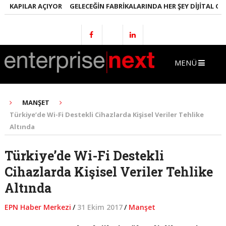
KAPILAR AÇIYOR
GELECEĞIN FABRIKALARINDA HER ŞEY DIJITAL OLACA
MENÜ
MANŞET
Türkiye’de Wi-Fi Destekli Cihazlarda Kişisel Veriler Tehlike
Altında
Türkiye’de Wi-Fi Destekli
Cihazlarda Kişisel Veriler Tehlike
Altında
EPN Haber Merkezi
/
31 Ekim 2017
/
Manşet