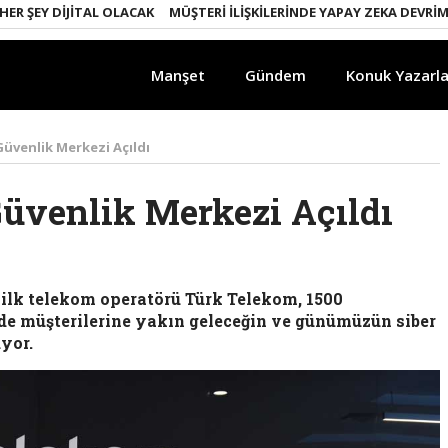
Y DIJITAL OLACAK
MÜŞTERI İLIŞKILERINDE YAPAY ZEKA DEVRIMI
EM
Manşet
Gündem
Konuk Yazarla
üvenlik Merkezi Açıldı
üvenlik Merkezi Açıldı
 ilk telekom operatörü Türk Telekom, 1500
de müşterilerine yakın geleceğin ve günümüzün siber
uyor.