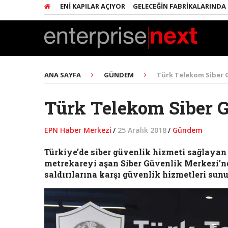
IŞIMCILERE YENI KAPILAR AÇIYOR
GELECEĞIN FABRIKALARINDA HER ŞE
ANA SAYFA
GÜNDEM
Türk Telekom Siber G
Türk Telekom Siber G
EPN Haber Merkezi
/
25 Aralık 2018
/
Gündem
Türkiye’de siber güvenlik hizmeti sağlayan
metrekareyi aşan Siber Güvenlik Merkezi’n
saldırılarına karşı güvenlik hizmetleri sun