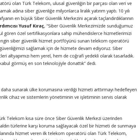
atörü olan Türk Telekom, ulusal güvenliğin bir parçası olan veri ve
mak adına siber güvenliğe milyonlarca liralık yatırım yaptı. 10 yılı
afyanın en büyük Siber Güvenlik Merkezini açarak taçlandırdıklarının
dımcısı Yusuf Kıraç
, “Siber Güvenlik Merkezimizde sunduğumuz
l gören özel sertifikasyonlara sahip mühendislerce hizmetlerimizi
 zengin siber güvenlik hizmet portföyünü sunan telekom operatörü
l güvenliğimizi sağlamak için de hizmete devam ediyoruz. Siber
ri altyapımızı hem yerel, hem de coğrafi yedekli olarak tasarladık.
 kabul görmüş en son teknolojiyle donattık” dedi.
s daha sunarak ülke korumasına verdiği hizmeti arttırmayı hedefleyen
ik cihaz ve sistemlerin yönetiminin ve işletiminin servis olarak
ürk Telekom kısa süre önce Siber Güvenlik Merkezi üzerinden
aldırı türlerine karşı koruma sağlayacak özel bir hizmeti de sunmaya
alanında hizmet veren ilk telekom operatörü olan Türk Telekom,