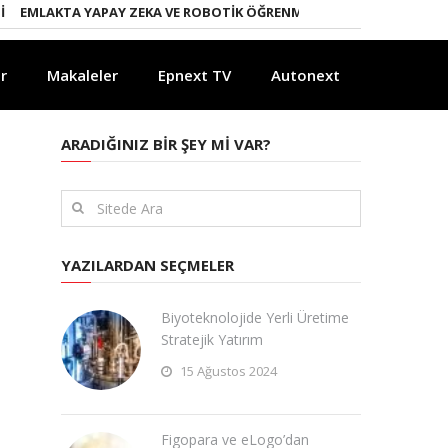
LAKTA YAPAY ZEKA VE ROBOTIK ÖĞRENME DÖNEMI
ENERJI DÖNÜŞÜM
r
Makaleler
Epnext TV
Autonext
ARADIĞINIZ BIR ŞEY MI VAR?
YAZILARDAN SEÇMELER
Biyoteknolojide Yerli Üretime
Stratejik Yatırım
15 Ağustos 2024
Figopara ve eLogo’dan