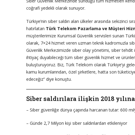
Siber Güvenlik Merkezinde sunduğu tüm hizmetleri kendi ka
coğrafi yedekli olarak sunuyor.
Türkiye’nin siber saldırı alan ülkeler arasında sekizinci sı
hatırlatan
Türk Telekom Pazarlama ve Müşteri Hizm
müşterilerimize Kurumsal Güvenlik servisleri sunan Türki
olarak, 7×24 hizmet veren uzman teknik kadromuzla sibe
Güvenlik Merkezimizde siber olay yönetimi, siber tehdit ist
ihtiyaç duyabileceği tüm siber güvenlik hizmet ve ürünler
buluşturuyoruz. Biz, Türk Telekom olarak Türkiye’yi ge
kamu kurumlarından, özel şirketlere, hatta son tüketici
edeceğiz” diye konuştu.
Siber saldırılara ilişkin 2018 yılına
– Siber güvenliğe dünya çapında harcanan tutar: 600 mil
– Günde 2,7 Milyon kişi siber saldırılardan etkileniyor