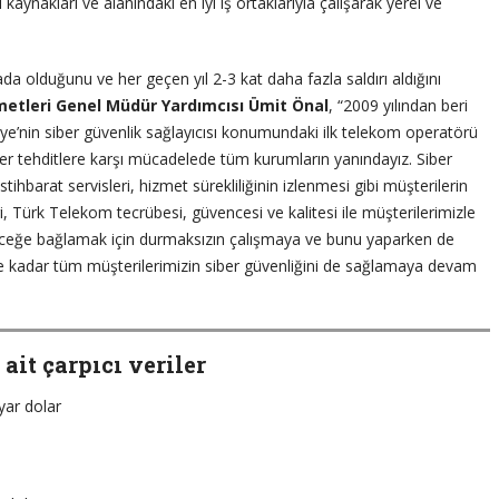
ynakları ve alanındaki en iyi iş ortaklarıyla çalışarak yerel ve
rada olduğunu ve her geçen yıl 2-3 kat daha fazla saldırı aldığını
etleri Genel Müdür Yardımcısı Ümit Önal
, “2009 yılından beri
ye’nin siber güvenlik sağlayıcısı konumundaki ilk telekom operatörü
r tehditlere karşı mücadelede tüm kurumların yanındayız. Siber
ihbarat servisleri, hizmet sürekliliğinin izlenmesi gibi müşterilerin
i, Türk Telekom tecrübesi, güvencesi ve kalitesi ile müşterilerimizle
leceğe bağlamak için durmaksızın çalışmaya ve bunu yaparken de
ye kadar tüm müşterilerimizin siber güvenliğini de sağlamaya devam
 ait çarpıcı veriler
yar dolar