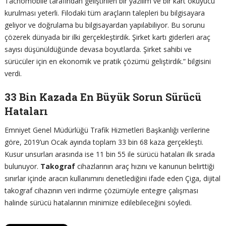
Tachomobile tarafından geliştirilen bir yazılım ve bir kart okuyucu
kurulması yeterli. Filodaki tüm araçların talepleri bu bilgisayara
geliyor ve doğrulama bu bilgisayardan yapılabiliyor. Bu sorunu
çözerek dünyada bir ilki gerçekleştirdik. Şirket kartı giderleri araç
sayısı düşünüldüğünde devasa boyutlarda. Şirket sahibi ve
sürücüler için en ekonomik ve pratik çözümü geliştirdik.” bilgisini
verdi.
33 Bin Kazada En Büyük Sorun Sürücü
Hataları
Emniyet Genel Müdürlüğü Trafik Hizmetleri Başkanlığı verilerine
göre, 2019’un Ocak ayında toplam 33 bin 68 kaza gerçekleşti.
Kusur unsurları arasında ise 11 bin 55 ile sürücü hataları ilk sırada
bulunuyor.
Takograf
cihazlarının araç hızını ve kanunun belirttiği
sınırlar içinde aracın kullanımını denetlediğini ifade eden Çiga, dijital
takograf cihazının veri indirme çözümüyle entegre çalışması
halinde sürücü hatalarının minimize edilebileceğini söyledi.