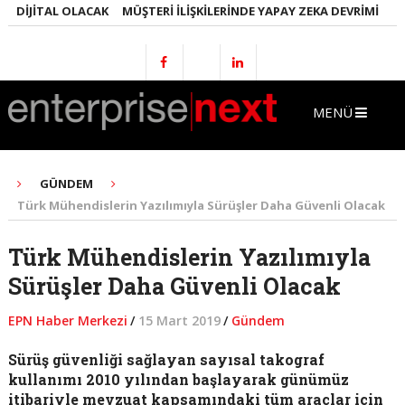
IJITAL OLACAK
MÜŞTERI İLIŞKILERINDE YAPAY ZEKA DEVRIMI
EMLAK
MENÜ
GÜNDEM
Türk Mühendislerin Yazılımıyla Sürüşler Daha Güvenli Olacak
Türk Mühendislerin Yazılımıyla
Sürüşler Daha Güvenli Olacak
EPN Haber Merkezi
/
15 Mart 2019
/
Gündem
Sürüş güvenliği sağlayan sayısal takograf
kullanımı 2010 yılından başlayarak günümüz
itibariyle mevzuat kapsamındaki tüm araçlar için