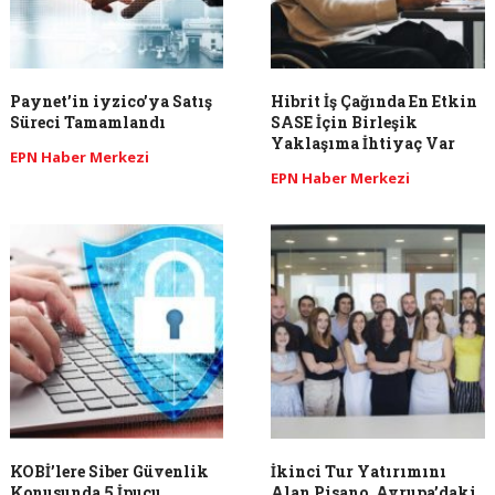
Paynet’in iyzico’ya Satış
Hibrit İş Çağında En Etkin
Süreci Tamamlandı
SASE İçin Birleşik
Yaklaşıma İhtiyaç Var
EPN Haber Merkezi
EPN Haber Merkezi
KOBİ’lere Siber Güvenlik
İkinci Tur Yatırımını
Konusunda 5 İpucu
Alan Pisano, Avrupa’daki