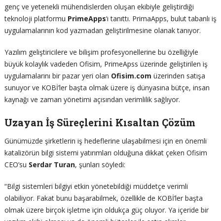
genç ve yetenekli mühendislerden oluşan ekibiyle geliştirdiği
teknoloji platformu
PrimeApps
‘ı tanıttı. PrimaApps, bulut tabanlı iş
uygulamalarının kod yazmadan geliştirilmesine olanak tanıyor.
Yazılım geliştiricilere ve bilişim profesyonellerine bu özelliğiyle
büyük kolaylık vadeden Ofisim, PrimeApss üzerinde geliştirilen iş
uygulamalarını bir pazar yeri olan
Ofisim.com
üzerinden satışa
sunuyor ve KOBİ’ler başta olmak üzere iş dünyasına bütçe, insan
kaynağı ve zaman yönetimi açısından verimlilik sağlıyor.
Uzayan İş Süreçlerini Kısaltan Çözüm
Günümüzde şirketlerin iş hedeflerine ulaşabilmesi için en önemli
katalizörün bilgi sistemi yatırımları olduğuna dikkat çeken Ofisim
CEO’su
Serdar Turan
, şunları söyledi:
“Bilgi sistemleri bilgiyi etkin yönetebildiği müddetçe verimli
olabiliyor. Fakat bunu başarabilmek, özellikle de KOBİ’ler başta
olmak üzere birçok işletme için oldukça güç oluyor. Ya içeride bir