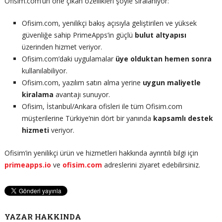
Ofisim.com’un öne çıkan özellikleri şöyle sıralanıyor:
Ofisim.com, yenilikçi bakış açısıyla geliştirilen ve yüksek
güvenliğe sahip PrimeApps’in güçlü
bulut altyapısı
üzerinden hizmet veriyor.
Ofisim.com’daki uygulamalar
üye olduktan hemen sonra
kullanılabiliyor.
Ofisim.com, yazılım satın alma yerine
uygun maliyetle
kiralama
avantajı sunuyor.
Ofisim, İstanbul/Ankara ofisleri ile tüm Ofisim.com
müşterilerine Türkiye’nin dört bir yanında
kapsamlı destek
hizmeti
veriyor.
Ofisim’in yenilikçi ürün ve hizmetleri hakkında ayrıntılı bilgi için
primeapps.io
ve
ofisim.com
adreslerini ziyaret edebilirsiniz.
YAZAR HAKKINDA