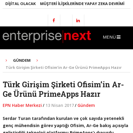
DIJITAL OLACAK
MÜŞTERI İLIŞKILERINDE YAPAY ZEKA DEVRIMI
EMLA
MENÜ
GÜNDEM
Türk Girişim Şirketi Ofisim’in Ar-Ge Ürünü PrimeApps Hazır
Türk Girişim Şirketi Ofisim’in Ar-
Ge Ürünü PrimeApps Hazır
EPN Haber Merkezi
/
13 Nisan 2017
/
Gündem
Serdar Turan tarafından kurulan ve çok sayıda yetenekli
genç mühendisin görev yaptığı Ofisim, Ar-Ge bakış açısıyla
geliştirdiği teknoloji platformu PrimeApps’ı duyurdu.