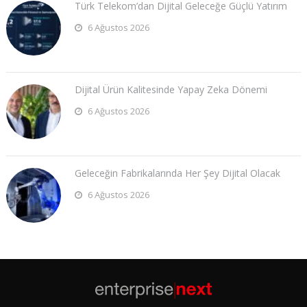
Türk Telekom’dan Dijital Geleceğe Güçlü Yatırım
6 Ağustos 2026
Dijital Ürün Kalitesinde Yapay Zeka Dönemi
6 Ağustos 2026
Geleceğin Fabrikalarında Her Şey Dijital Olacak
6 Ağustos 2026