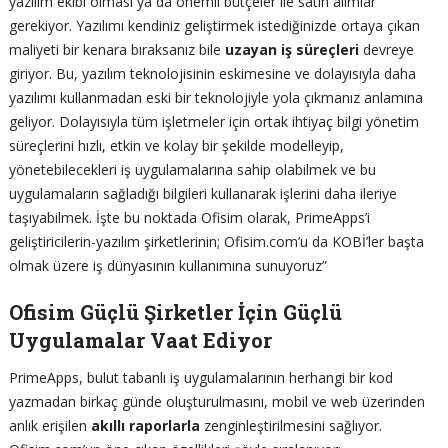
yazılım ekibi olması ya da önemli bütçeler ile satın alımlar
gerekiyor. Yazılımı kendiniz geliştirmek istediğinizde ortaya çıkan
maliyeti bir kenara bıraksanız bile
uzayan iş süreçleri
devreye
giriyor. Bu, yazılım teknolojisinin eskimesine ve dolayısıyla daha
yazılımı kullanmadan eski bir teknolojiyle yola çıkmanız anlamına
geliyor. Dolayısıyla tüm işletmeler için ortak ihtiyaç bilgi yönetim
süreçlerini hızlı, etkin ve kolay bir şekilde modelleyip,
yönetebilecekleri iş uygulamalarına sahip olabilmek ve bu
uygulamaların sağladığı bilgileri kullanarak işlerini daha ileriye
taşıyabilmek. İşte bu noktada Ofisim olarak, PrimeApps’i
geliştiricilerin-yazılım şirketlerinin; Ofisim.com’u da KOBİ’ler başta
olmak üzere iş dünyasının kullanımına sunuyoruz”
Ofisim Güçlü Şirketler İçin Güçlü
Uygulamalar Vaat Ediyor
PrimeApps, bulut tabanlı iş uygulamalarının herhangi bir kod
yazmadan birkaç günde oluşturulmasını, mobil ve web üzerinden
anlık erişilen
akıllı raporlarla
zenginleştirilmesini sağlıyor.