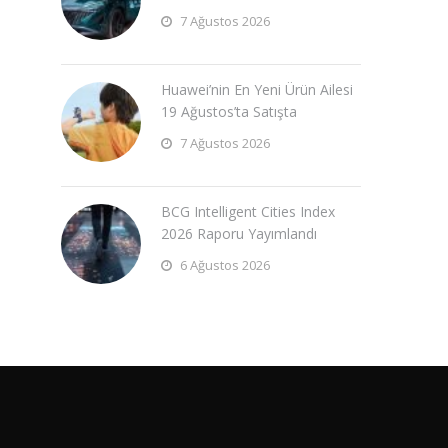
7 Ağustos 2026
Huawei’nin En Yeni Ürün Ailesi
19 Ağustos’ta Satışta
7 Ağustos 2026
BCG Intelligent Cities Index
2026 Raporu Yayımlandı
6 Ağustos 2026