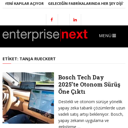
E YENI KAPILAR AÇIYOR
GELECEĞIN FABRIKALARINDA HER ŞEY DIJITAL
MENÜ
ETIKET:
TANJA RUECKERT
Bosch Tech Day
2025’te Otonom Sürüş
Öne Çıktı
Destekli ve otonom sürüşe yönelik
yapay zeka tabanlı çözümlerde uzun
vadeli satış artışı bekleniyor. Bosch,
yapay zekanın uygulama ve
geliştirme …