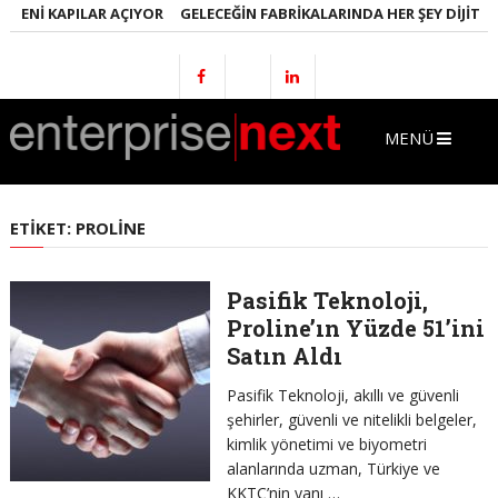
YENI KAPILAR AÇIYOR
GELECEĞIN FABRIKALARINDA HER ŞEY DIJITAL 
MENÜ
ETIKET:
PROLINE
Pasifik Teknoloji,
Proline’ın Yüzde 51’ini
Satın Aldı
Pasifik Teknoloji, akıllı ve güvenli
şehirler, güvenli ve nitelikli belgeler,
kimlik yönetimi ve biyometri
alanlarında uzman, Türkiye ve
KKTC’nin yanı …